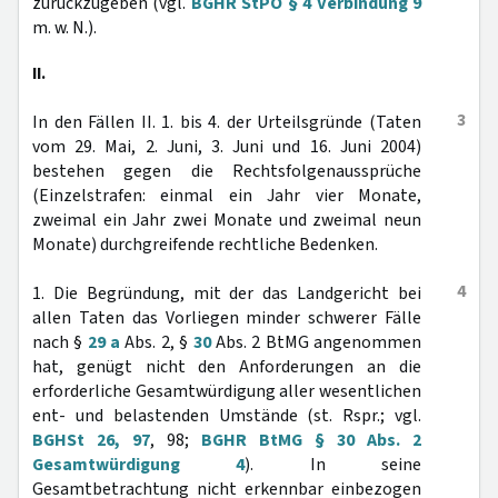
zurückzugeben (vgl.
BGHR StPO § 4 Verbindung 9
m. w. N.).
II.
3
In den Fällen II. 1. bis 4. der Urteilsgründe (Taten
vom 29. Mai, 2. Juni, 3. Juni und 16. Juni 2004)
bestehen gegen die Rechtsfolgenaussprüche
(Einzelstrafen: einmal ein Jahr vier Monate,
zweimal ein Jahr zwei Monate und zweimal neun
Monate) durchgreifende rechtliche Bedenken.
4
1. Die Begründung, mit der das Landgericht bei
allen Taten das Vorliegen minder schwerer Fälle
nach §
29 a
Abs. 2, §
30
Abs. 2 BtMG angenommen
hat, genügt nicht den Anforderungen an die
erforderliche Gesamtwürdigung aller wesentlichen
ent- und belastenden Umstände (st. Rspr.; vgl.
BGHSt 26, 97
, 98;
BGHR BtMG § 30 Abs. 2
Gesamtwürdigung 4
). In seine
Gesamtbetrachtung nicht erkennbar einbezogen