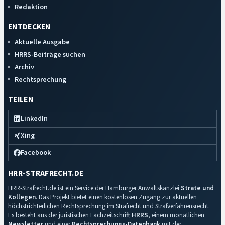
Redaktion
ENTDECKEN
Aktuelle Ausgabe
HRRS-Beiträge suchen
Archiv
Rechtsprechung
TEILEN
LinkedIn
Xing
Facebook
HRR-STRAFRECHT.DE
HRR-Strafrecht.de ist ein Service der Hamburger Anwaltskanzlei
Strate und
Kollegen
. Das Projekt bietet einen kostenlosen Zugang zur aktuellen
höchstrichterlichen Rechtsprechung im Strafrecht und Strafverfahrensrecht.
Es besteht aus der juristischen Fachzeitschrift
HRRS
, einem monatlichen
Newsletter
und einer
Rechtsprechungs-Datenbank
mit der