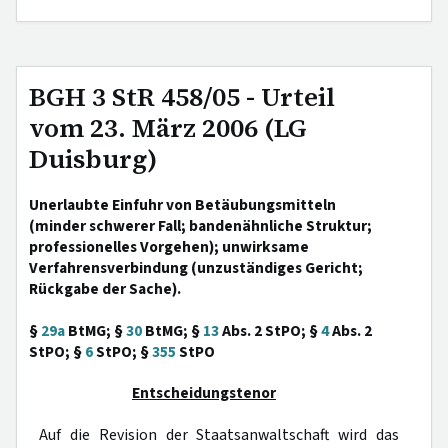
BGH 3 StR 458/05 - Urteil
vom 23. März 2006 (LG
Duisburg)
Unerlaubte Einfuhr von Betäubungsmitteln
(minder schwerer Fall; bandenähnliche Struktur;
professionelles Vorgehen); unwirksame
Verfahrensverbindung (unzuständiges Gericht;
Rückgabe der Sache).
§
29a
BtMG; §
30
BtMG; §
13
Abs. 2 StPO; §
4
Abs. 2
StPO; §
6
StPO; §
355
StPO
Entscheidungstenor
Auf die Revision der Staatsanwaltschaft wird das