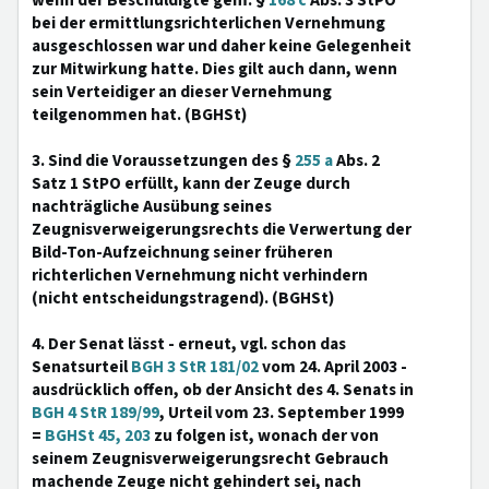
wenn der Beschuldigte gem. §
168 c
Abs. 3 StPO
bei der ermittlungsrichterlichen Vernehmung
ausgeschlossen war und daher keine Gelegenheit
zur Mitwirkung hatte. Dies gilt auch dann, wenn
sein Verteidiger an dieser Vernehmung
teilgenommen hat. (BGHSt)
3. Sind die Voraussetzungen des §
255 a
Abs. 2
Satz 1 StPO erfüllt, kann der Zeuge durch
nachträgliche Ausübung seines
Zeugnisverweigerungsrechts die Verwertung der
Bild-Ton-Aufzeichnung seiner früheren
richterlichen Vernehmung nicht verhindern
(nicht entscheidungstragend). (BGHSt)
4. Der Senat lässt - erneut, vgl. schon das
Senatsurteil
BGH 3 StR 181/02
vom 24. April 2003 -
ausdrücklich offen, ob der Ansicht des 4. Senats in
BGH 4 StR 189/99
, Urteil vom 23. September 1999
=
BGHSt 45, 203
zu folgen ist, wonach der von
seinem Zeugnisverweigerungsrecht Gebrauch
machende Zeuge nicht gehindert sei, nach