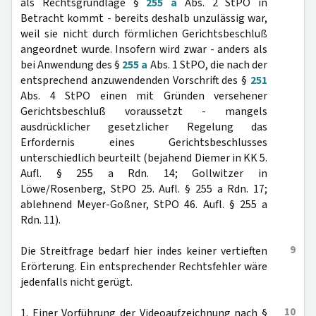
als Rechtsgrundlage §
255 a
Abs. 2 StPO in
Betracht kommt - bereits deshalb unzulässig war,
weil sie nicht durch förmlichen Gerichtsbeschluß
angeordnet wurde. Insofern wird zwar - anders als
bei Anwendung des §
255 a
Abs. 1 StPO, die nach der
entsprechend anzuwendenden Vorschrift des §
251
Abs. 4 StPO einen mit Gründen versehener
Gerichtsbeschluß voraussetzt - mangels
ausdrücklicher gesetzlicher Regelung das
Erfordernis eines Gerichtsbeschlusses
unterschiedlich beurteilt (bejahend Diemer in KK 5.
Aufl. § 255 a Rdn. 14; Gollwitzer in
Löwe/Rosenberg, StPO 25. Aufl. § 255 a Rdn. 17;
ablehnend Meyer-Goßner, StPO 46. Aufl. § 255 a
Rdn. 11).
9
Die Streitfrage bedarf hier indes keiner vertieften
Erörterung. Ein entsprechender Rechtsfehler wäre
jedenfalls nicht gerügt.
10
1. Einer Vorführung der Videoaufzeichnung nach §