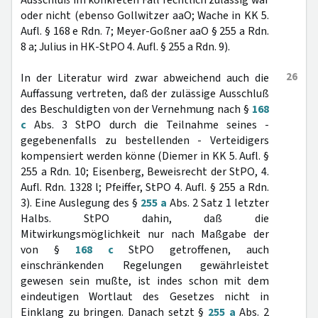
Ausschluß im konkreten Fall rechtlich zulässig war
oder nicht (ebenso Gollwitzer aaO; Wache in KK 5.
Aufl. § 168 e Rdn. 7; Meyer-Goßner aaO § 255 a Rdn.
8 a; Julius in HK-StPO 4. Aufl. § 255 a Rdn. 9).
26
In der Literatur wird zwar abweichend auch die
Auffassung vertreten, daß der zulässige Ausschluß
des Beschuldigten von der Vernehmung nach §
168
c
Abs. 3 StPO durch die Teilnahme seines -
gegebenenfalls zu bestellenden - Verteidigers
kompensiert werden könne (Diemer in KK 5. Aufl. §
255 a Rdn. 10; Eisenberg, Beweisrecht der StPO, 4.
Aufl. Rdn. 1328 l; Pfeiffer, StPO 4. Aufl. § 255 a Rdn.
3). Eine Auslegung des §
255 a
Abs. 2 Satz 1 letzter
Halbs. StPO dahin, daß die
Mitwirkungsmöglichkeit nur nach Maßgabe der
von §
168 c
StPO getroffenen, auch
einschränkenden Regelungen gewährleistet
gewesen sein mußte, ist indes schon mit dem
eindeutigen Wortlaut des Gesetzes nicht in
Einklang zu bringen. Danach setzt §
255 a
Abs. 2