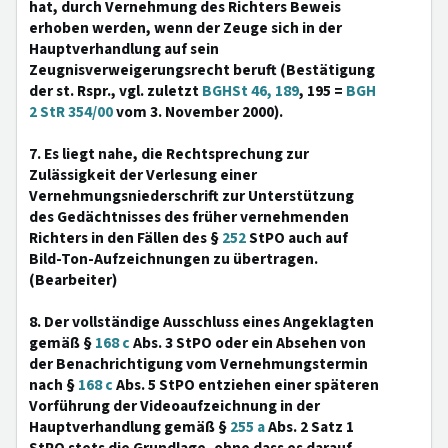
hat, durch Vernehmung des Richters Beweis
erhoben werden, wenn der Zeuge sich in der
Hauptverhandlung auf sein
Zeugnisverweigerungsrecht beruft (Bestätigung
der st. Rspr., vgl. zuletzt
BGHSt 46, 189
, 195 =
BGH
2 StR 354/00
vom 3. November 2000).
7. Es liegt nahe, die Rechtsprechung zur
Zulässigkeit der Verlesung einer
Vernehmungsniederschrift zur Unterstützung
des Gedächtnisses des früher vernehmenden
Richters in den Fällen des §
252
StPO auch auf
Bild-Ton-Aufzeichnungen zu übertragen.
(Bearbeiter)
8. Der vollständige Ausschluss eines Angeklagten
gemäß §
168 c
Abs. 3 StPO oder ein Absehen von
der Benachrichtigung vom Vernehmungstermin
nach §
168 c
Abs. 5 StPO entziehen einer späteren
Vorführung der Videoaufzeichnung in der
Hauptverhandlung gemäß §
255 a
Abs. 2 Satz 1