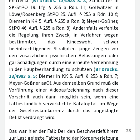
erstreckt (
BTDrucks. 13/4983 S. 8
; Schlüchter in
SK-StPO 19. Lfg. § 255 a Rdn. 11; Gollwitzer in
Löwe/Rosenberg StPO 25. Aufl. § 255 a Rdn. 10 f.;
Diemer in KK 5. Aufl. § 255 a Rdn. 8; Meyer-Goßner,
StPO 46. Aufl. § 255 a Rdn. 8). Andernfalls verfehlte
die Regelung ihren Zweck, in Verfahren wegen
bestimmter, das Kindeswohl schwer
beeinträchtigender Straftaten junge Zeugen vor
den zusätzlichen psychischen Belastungen oder
gar Schädigungen durch eine erneute Vernehmung
in der Hauptverhandlung zu schützen (
BTDrucks.
13/4983 S. 5
; Diemer in KK 5. Aufl. § 255 a Rdn. 7;
Meyer-Goßner aaO). Aus demselben Grund muß die
Vorführung einer Videoaufzeichnung nach dieser
Vorschrift auch dann möglich sein, wenn eine
tatbestandlich verwirklichte Katalogtat im Wege
der Gesetzeskonkurrenz durch das angeklagte
Delikt verdrängt wird.
23
Das war hier der Fall: Der den Beschwerdeführern
zur Last gelegte Tatbestand der Körperverletzung