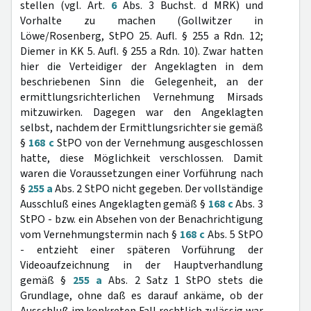
stellen (vgl. Art.
6
Abs. 3 Buchst. d MRK) und
Vorhalte zu machen (Gollwitzer in
Löwe/Rosenberg, StPO 25. Aufl. § 255 a Rdn. 12;
Diemer in KK 5. Aufl. § 255 a Rdn. 10). Zwar hatten
hier die Verteidiger der Angeklagten in dem
beschriebenen Sinn die Gelegenheit, an der
ermittlungsrichterlichen Vernehmung Mirsads
mitzuwirken. Dagegen war den Angeklagten
selbst, nachdem der Ermittlungsrichter sie gemäß
§
168 c
StPO von der Vernehmung ausgeschlossen
hatte, diese Möglichkeit verschlossen. Damit
waren die Voraussetzungen einer Vorführung nach
§
255 a
Abs. 2 StPO nicht gegeben. Der vollständige
Ausschluß eines Angeklagten gemäß §
168 c
Abs. 3
StPO - bzw. ein Absehen von der Benachrichtigung
vom Vernehmungstermin nach §
168 c
Abs. 5 StPO
- entzieht einer späteren Vorführung der
Videoaufzeichnung in der Hauptverhandlung
gemäß §
255 a
Abs. 2 Satz 1 StPO stets die
Grundlage, ohne daß es darauf ankäme, ob der