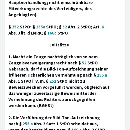
Hauptverhandlung; nicht einschränkbare
Mitwirkungsrechte des Verteidigers, des
Angeklagten).
§
252
StPO; §
255a
StPO; §
52
Abs. 2 StPO; Art.
6
Abs. 3 lit. d EMRK; §
168c
StPO
Leitsätze
1. Macht ein Zeuge nachträglich von seinem
Zeugnisverweigerungsrecht nach §
52
StPO
Gebrauch, darf die Bild-Ton-Aufzeichnung seiner
früheren richterlichen Vernehmung nach §
255 a
Abs. 1 StPO i. V. m. §
252
StPO nicht zu
Beweiszwecken vorgeführt werden, obgleich auf
das weniger zuverlässige Beweismittel der
Vernehmung des Richters zurückgegriffen
werden kann. (BGHSt)
2. Die Vorführung der Bild-Ton-Aufzeichnung
nach §
255 a
Abs. 2 Satz 1 StPO scheidet aus,