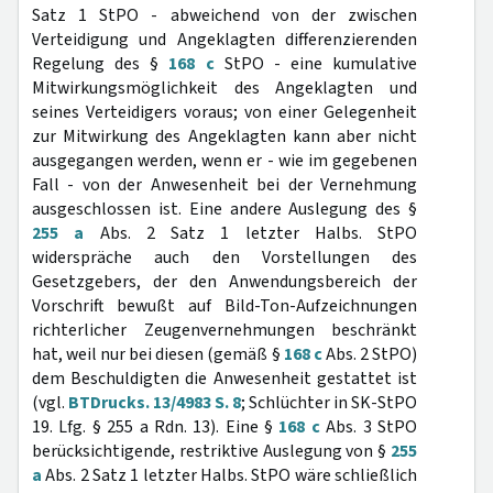
Satz 1 StPO - abweichend von der zwischen
Verteidigung und Angeklagten differenzierenden
Regelung des §
168 c
StPO - eine kumulative
Mitwirkungsmöglichkeit des Angeklagten und
seines Verteidigers voraus; von einer Gelegenheit
zur Mitwirkung des Angeklagten kann aber nicht
ausgegangen werden, wenn er - wie im gegebenen
Fall - von der Anwesenheit bei der Vernehmung
ausgeschlossen ist. Eine andere Auslegung des §
255 a
Abs. 2 Satz 1 letzter Halbs. StPO
widerspräche auch den Vorstellungen des
Gesetzgebers, der den Anwendungsbereich der
Vorschrift bewußt auf Bild-Ton-Aufzeichnungen
richterlicher Zeugenvernehmungen beschränkt
hat, weil nur bei diesen (gemäß §
168 c
Abs. 2 StPO)
dem Beschuldigten die Anwesenheit gestattet ist
(vgl.
BTDrucks. 13/4983 S. 8
; Schlüchter in SK-StPO
19. Lfg. § 255 a Rdn. 13). Eine §
168 c
Abs. 3 StPO
berücksichtigende, restriktive Auslegung von §
255
a
Abs. 2 Satz 1 letzter Halbs. StPO wäre schließlich