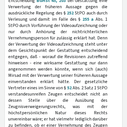
Entscheidung
BGHSt 45, 203
bei Gestattung eine
Verwertung der früheren Aussage gegen die
ausdrückliche Regelung des §
252
StPO auch durch
Verlesung und damit im Falle des §
255 a
Abs. 1
StPO durch Vorführung der Videoaufzeichnung oder
nur durch Anhörung der nichtrichterlichen
Vernehmungsperson für zulässig erklärt hat. Denn
der Verwertung der Videoaufzeichnung steht unter
dem Gesichtspunkt der Gestattung entscheidend
entgegen, daß - worauf die Revisionen zutreffend
hinweisen - eine wirksame Gestattung nur dann
angenommen werden könnte, wenn sich (auch)
Mirsad mit der Verwertung seiner früheren Aussage
einverstanden erklärt hätte. Der gesetzliche
Vertreter eines im Sinne von §
52
Abs. 2 Satz 1 StPO
verstandesunreifen Zeugen entscheidet nicht an
dessen Stelle über die Ausübung des
Zeugnisverweigerungsrechts, was mit der
höchstpersönlichen Natur dieses Rechts
unvereinbar wäre; er hat vielmehr lediglich darüber
zu befinden, ob er einer Vernehmung des Zeugen