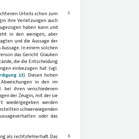
5
ochtenen Urteils schon zum
gin ihre Verletzungen auch
zugezogen haben kann und
teht in den wenigen, aber
lagten und die Aussage der
 Aussage. In einem solchen
Person das Gericht Glauben
tände, die die Entscheidung
ungen einbezogen hat (vgl.
digung 23
). Diesen hohen
e Abweichungen in den im
 bei ihren verschiedenen
gen der Zeugin, mit der sie
iert wiedergegeben werden
gestellten schwerwiegenden
Aussageverhalten oder das
6
ng als rechtsfehlerhaft. Das