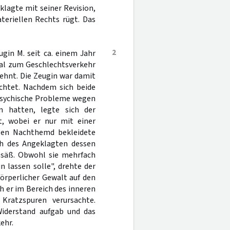
lagte mit seiner Revision,
teriellen Rechts rügt. Das
2
gin M. seit ca. einem Jahr
mal zum Geschlechtsverkehr
ehnt. Die Zeugin war damit
chtet. Nachdem sich beide
 psychische Probleme wegen
 hatten, legte sich der
t, wobei er nur mit einer
ngen Nachthemd bekleidete
ch des Angeklagten dessen
esäß. Obwohl sie mehrfach
n lassen solle", drehte der
örperlicher Gewalt auf den
 er im Bereich des inneren
Kratzspuren verursachte.
Widerstand aufgab und das
ehr.