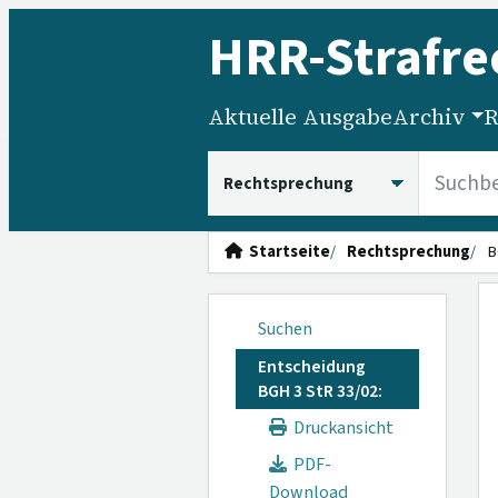
HRR
-Strafre
Aktuelle Ausgabe
Archiv
R
HRRS durchsuchen
Startseite
Rechtsprechung
B
Suchen
Entscheidung
BGH 3 StR 33/02:
Druckansicht
PDF-
Download