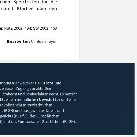
chen Sperrfristen für die
, damit Klarheit über den
n:
NStZ 2002, 494; StV 2002, 469
Bearbeiter:
Ulf Buermeyer
 Hamburger Anwaltskanzlei
Strate und
ostenlosen Zugang zur aktuellen
Strafrecht und Strafverfahrensrecht. Es besteht
RS
, einem monatlichen
Newsletter
und einer
r vollständigen strafrechtlichen
s (BGH) und ausgewählter Urteile und
gerichts (BVerfG), des Europäischen
R) und des Europäischen Gerichtshofs (EuGH).