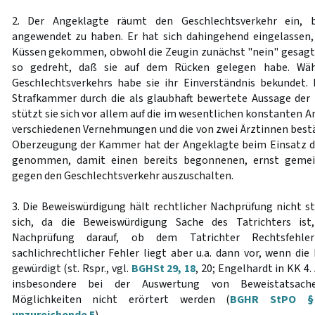
2. Der Angeklagte räumt den Geschlechtsverkehr ein, b
angewendet zu haben. Er hat sich dahingehend eingelassen,
Küssen gekommen, obwohl die Zeugin zunächst "nein" gesagt
so gedreht, daß sie auf dem Rücken gelegen habe. Wäh
Geschlechtsverkehrs habe sie ihr Einverständnis bekundet. 
Strafkammer durch die als glaubhaft bewertete Aussage der 
stützt sie sich vor allem auf die im wesentlichen konstanten A
verschiedenen Vernehmungen und die von zwei Ärztinnen best
Oberzeugung der Kammer hat der Angeklagte beim Einsatz de
genommen, damit einen bereits begonnenen, ernst gemei
gegen den Geschlechtsverkehr auszuschalten.
3. Die Beweiswürdigung hält rechtlicher Nachprüfung nicht st
sich, da die Beweiswürdigung Sache des Tatrichters ist, 
Nachprüfung darauf, ob dem Tatrichter Rechtsfehler
sachlichrechtlicher Fehler liegt aber u.a. dann vor, wenn di
gewürdigt (st. Rspr., vgl.
BGHSt 29, 18
, 20; Engelhardt in KK 4. 
insbesondere bei der Auswertung von Beweistatsach
Möglichkeiten nicht erörtert werden (
BGHR StPO § 