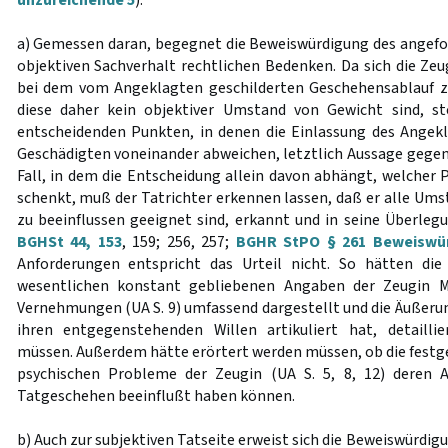
unzureichende 5
).
a) Gemessen daran, begegnet die Beweiswürdigung des angef
objektiven Sachverhalt rechtlichen Bedenken. Da sich die Zeu
bei dem vom Angeklagten geschilderten Geschehensablauf 
diese daher kein objektiver Umstand von Gewicht sind, s
entscheidenden Punkten, in denen die Einlassung des Angek
Geschädigten voneinander abweichen, letztlich Aussage gegen
Fall, in dem die Entscheidung allein davon abhängt, welcher 
schenkt, muß der Tatrichter erkennen lassen, daß er alle Ums
zu beeinflussen geeignet sind, erkannt und in seine Überleg
BGHSt 44, 153
, 159; 256, 257;
BGHR StPO § 261 Beweiswür
Anforderungen entspricht das Urteil nicht. So hätten di
wesentlichen konstant gebliebenen Angaben der Zeugin M.
Vernehmungen (UA S. 9) umfassend dargestellt und die Äußerun
ihren entgegenstehenden Willen artikuliert hat, detaill
müssen. Außerdem hätte erörtert werden müssen, ob die fest
psychischen Probleme der Zeugin (UA S. 5, 8, 12) deren 
Tatgeschehen beeinflußt haben können.
b) Auch zur subjektiven Tatseite erweist sich die Beweiswürdigu