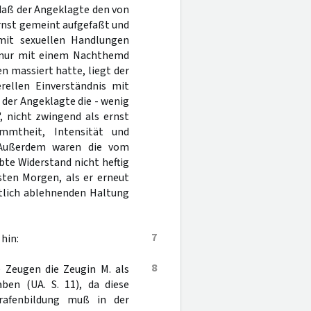
 daß der Angeklagte den von
ernst gemeint aufgefaßt und
mit sexuellen Handlungen
h nur mit einem Nachthemd
n massiert hatte, liegt der
rellen Einverständnis mit
der Angeklagte die - wenig
, nicht zwingend als ernst
mmtheit, Intensität und
. Außerdem waren die vom
te Widerstand nicht heftig
ten Morgen, als er erneut
utlich ablehnenden Haltung
7
hin:
8
 Zeugen die Zeugin M. als
ben (UA. S. 11), da diese
trafenbildung muß in der