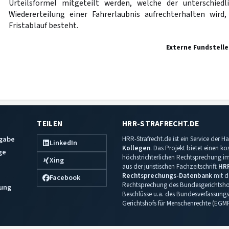
Urteilsformel mitgeteilt werden, welche der unterschiedli
Wiedererteilung einer Fahrerlaubnis aufrechterhalten wird
Fristablauf besteht.
Externe Fundstelle
TEILEN
HRR-STRAFRECHT.DE
sgabe
HRR-Strafrecht.de ist ein Service der
LinkedIn
Kollegen
. Das Projekt bietet einen k
ge
höchstrichterlichen Rechtsprechung im 
Xing
aus der juristischen Fachzeitschrift
HR
Rechtsprechungs-Datenbank
mit de
Facebook
Rechtsprechung des Bundesgerichtshof
ung
Beschlüsse u.a. des Bundesverfassungs
Gerichtshofs für Menschenrechte (EGM