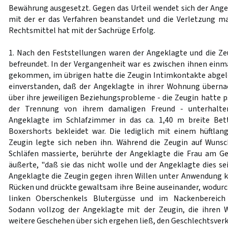
Bewährung ausgesetzt. Gegen das Urteil wendet sich der Angek
mit der er das Verfahren beanstandet und die Verletzung ma
Rechtsmittel hat mit der Sachrüge Erfolg.
1. Nach den Feststellungen waren der Angeklagte und die Zeu
befreundet. In der Vergangenheit war es zwischen ihnen ein
gekommen, im übrigen hatte die Zeugin Intimkontakte abgel
einverstanden, daß der Angeklagte in ihrer Wohnung überna
über ihre jeweiligen Beziehungsprobleme - die Zeugin hatte
der Trennung von ihrem damaligen Freund - unterhalten
Angeklagte im Schlafzimmer in das ca. 1,40 m breite Bet
Boxershorts bekleidet war. Die lediglich mit einem hüftla
Zeugin legte sich neben ihn. Während die Zeugin auf Wuns
Schläfen massierte, berührte der Angeklagte die Frau am G
äußerte, "daß sie das nicht wolle und der Angeklagte dies sei
Angeklagte die Zeugin gegen ihren Willen unter Anwendung k
Rücken und drückte gewaltsam ihre Beine auseinander, wodurch
linken Oberschenkels Blutergüsse und im Nackenbereich 
Sodann vollzog der Angeklagte mit der Zeugin, die ihren 
weitere Geschehen über sich ergehen ließ, den Geschlechtsverk