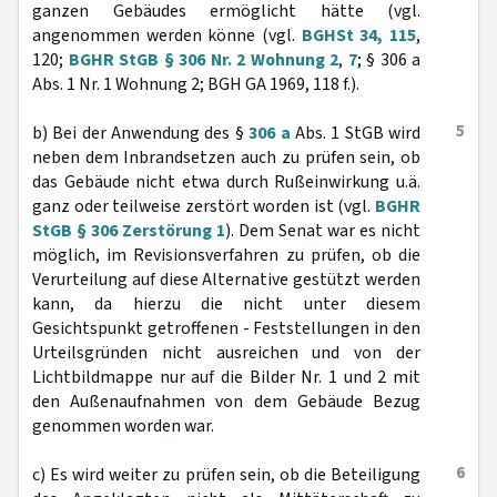
ganzen Gebäudes ermöglicht hätte (vgl.
angenommen werden könne (vgl.
BGHSt 34, 115
,
120;
BGHR StGB § 306 Nr. 2 Wohnung 2
,
7
; § 306 a
Abs. 1 Nr. 1 Wohnung 2; BGH GA 1969, 118 f.).
5
b) Bei der Anwendung des §
306 a
Abs. 1 StGB wird
neben dem Inbrandsetzen auch zu prüfen sein, ob
das Gebäude nicht etwa durch Rußeinwirkung u.ä.
ganz oder teilweise zerstört worden ist (vgl.
BGHR
StGB § 306 Zerstörung 1
). Dem Senat war es nicht
möglich, im Revisionsverfahren zu prüfen, ob die
Verurteilung auf diese Alternative gestützt werden
kann, da hierzu die nicht unter diesem
Gesichtspunkt getroffenen - Feststellungen in den
Urteilsgründen nicht ausreichen und von der
Lichtbildmappe nur auf die Bilder Nr. 1 und 2 mit
den Außenaufnahmen von dem Gebäude Bezug
genommen worden war.
6
c) Es wird weiter zu prüfen sein, ob die Beteiligung