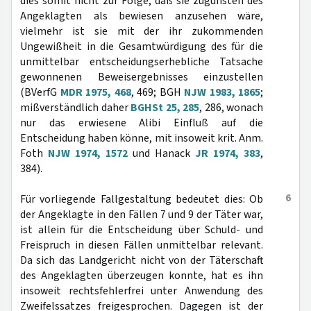
dies somit nicht zur Folge, daß sie zugunsten des
Angeklagten als bewiesen anzusehen wäre,
vielmehr ist sie mit der ihr zukommenden
Ungewißheit in die Gesamtwürdigung des für die
unmittelbar entscheidungserhebliche Tatsache
gewonnenen Beweisergebnisses einzustellen
(BVerfG
MDR 1975, 468
, 469; BGH
NJW 1983, 1865
;
mißverständlich daher
BGHSt 25, 285
, 286, wonach
nur das erwiesene Alibi Einfluß auf die
Entscheidung haben könne, mit insoweit krit. Anm.
Foth
NJW 1974, 1572
und Hanack
JR 1974, 383
,
384).
6
Für vorliegende Fallgestaltung bedeutet dies: Ob
der Angeklagte in den Fällen 7 und 9 der Täter war,
ist allein für die Entscheidung über Schuld- und
Freispruch in diesen Fällen unmittelbar relevant.
Da sich das Landgericht nicht von der Täterschaft
des Angeklagten überzeugen konnte, hat es ihn
insoweit rechtsfehlerfrei unter Anwendung des
Zweifelssatzes freigesprochen. Dagegen ist der