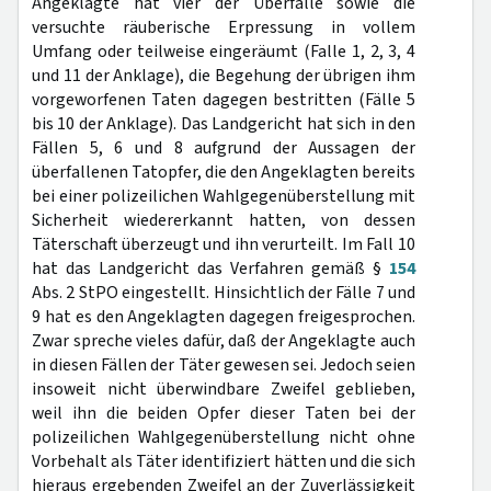
Angeklagte hat vier der Überfälle sowie die
versuchte räuberische Erpressung in vollem
Umfang oder teilweise eingeräumt (Falle 1, 2, 3, 4
und 11 der Anklage), die Begehung der übrigen ihm
vorgeworfenen Taten dagegen bestritten (Fälle 5
bis 10 der Anklage). Das Landgericht hat sich in den
Fällen 5, 6 und 8 aufgrund der Aussagen der
überfallenen Tatopfer, die den Angeklagten bereits
bei einer polizeilichen Wahlgegenüberstellung mit
Sicherheit wiedererkannt hatten, von dessen
Täterschaft überzeugt und ihn verurteilt. Im Fall 10
hat das Landgericht das Verfahren gemäß §
154
Abs. 2 StPO eingestellt. Hinsichtlich der Fälle 7 und
9 hat es den Angeklagten dagegen freigesprochen.
Zwar spreche vieles dafür, daß der Angeklagte auch
in diesen Fällen der Täter gewesen sei. Jedoch seien
insoweit nicht überwindbare Zweifel geblieben,
weil ihn die beiden Opfer dieser Taten bei der
polizeilichen Wahlgegenüberstellung nicht ohne
Vorbehalt als Täter identifiziert hätten und die sich
hieraus ergebenden Zweifel an der Zuverlässigkeit