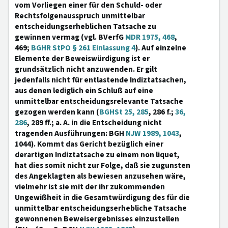
vom Vorliegen einer für den Schuld- oder
Rechtsfolgenausspruch unmittelbar
entscheidungserheblichen Tatsache zu
gewinnen vermag (vgl. BVerfG
MDR 1975, 468
,
469;
BGHR StPO § 261 Einlassung 4
). Auf einzelne
Elemente der Beweiswürdigung ist er
grundsätzlich nicht anzuwenden. Er gilt
jedenfalls nicht für entlastende Indiztatsachen,
aus denen lediglich ein Schluß auf eine
unmittelbar entscheidungsrelevante Tatsache
gezogen werden kann (
BGHSt 25, 285
, 286 f.;
36,
286
, 289 ff.; a. A. in die Entscheidung nicht
tragenden Ausführungen: BGH
NJW 1989, 1043
,
1044). Kommt das Gericht bezüglich einer
derartigen Indiztatsache zu einem non liquet,
hat dies somit nicht zur Folge, daß sie zugunsten
des Angeklagten als bewiesen anzusehen wäre,
vielmehr ist sie mit der ihr zukommenden
Ungewißheit in die Gesamtwürdigung des für die
unmittelbar entscheidungserhebliche Tatsache
gewonnenen Beweisergebnisses einzustellen