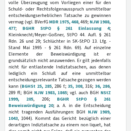
volle Überzeugung vom Vorliegen einer für den
Schuld- oder Rechtsfolgenausspruch unmittelbar
entscheidungserheblichen Tatsache zu gewinnen
vermag (vgl. BVerfG
MDR 1975, 468
, 469;
NJW 1988,
477
;
BGHR StPO § 261 Einlassung 4
;
Kleinknecht/Meyer-Goßner, StPO 44. Aufl. § 261
Rdn. 26 und 29; Schlüchter in SK-StPO 13. Lfg. -
Stand Mai 1995 - § 261 Rdn. 69). Auf einzelne
Elemente der Beweiswürdigung ist er
grundsätzlich nicht anzuwenden. Er gilt jedenfalls
nicht für entlastende Indiztatsachen, aus denen
lediglich ein Schluß auf eine unmittelbar
entscheidungsrelevante Tatsache gezogen werden
kann (
BGHSt 25, 285
, 286 f.;
35, 308
, 316;
36, 286
,
289 ff.; BGH
NJW 1983, 1865
; vgl. auch BGH
NStZ
1999, 205
, 206;
BGHR StPO § 261
Beweiswürdigung 20
; a. A. in die Entscheidung
nicht tragenden Ausführungen: BGH
NJW 1989,
1043
, 1044). Kommt das Gericht bezüglich einer
derartigen Indiztatsache zu einem non liquet, hat