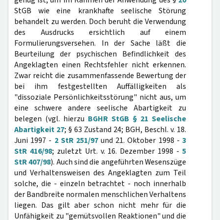
genug ist, um im Rahmen der Anwendung des §
20
StGB wie eine krankhafte seelische Störung
behandelt zu werden. Doch beruht die Verwendung
des Ausdrucks ersichtlich auf einem
Formulierungsversehen. In der Sache läßt die
Beurteilung der psychischen Befindlichkeit des
Angeklagten einen Rechtsfehler nicht erkennen.
Zwar reicht die zusammenfassende Bewertung der
bei ihm festgestellten Auffälligkeiten als
"dissoziale Persönlichkeitsstörung" nicht aus, um
eine schwere andere seelische Abartigkeit zu
belegen (vgl. hierzu
BGHR StGB § 21 Seelische
Abartigkeit 27
; § 63 Zustand 24; BGH, Beschl. v. 18.
Juni 1997 -
2 StR 251/97
und 21. Oktober 1998 -
3
StR 416/98
; zuletzt Urt. v. 16. Dezember 1998 -
5
StR 407/98
). Auch sind die angeführten Wesenszüge
und Verhaltensweisen des Angeklagten zum Teil
solche, die - einzeln betrachtet - noch innerhalb
der Bandbreite normalen menschlichen Verhaltens
liegen. Das gilt aber schon nicht mehr für die
Unfähigkeit zu "gemütsvollen Reaktionen" und die