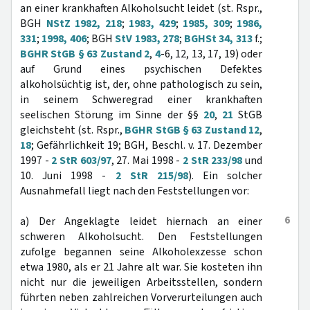
an einer krankhaften Alkoholsucht leidet (st. Rspr.,
BGH
NStZ 1982, 218
;
1983, 429
;
1985, 309
;
1986,
331
;
1998, 406
; BGH
StV 1983, 278
;
BGHSt 34, 313
f.;
BGHR StGB § 63 Zustand 2
,
4
-6, 12, 13, 17, 19) oder
auf Grund eines psychischen Defektes
alkoholsüchtig ist, der, ohne pathologisch zu sein,
in seinem Schweregrad einer krankhaften
seelischen Störung im Sinne der §§
20
,
21
StGB
gleichsteht (st. Rspr.,
BGHR StGB § 63 Zustand 12
,
18
; Gefährlichkeit 19; BGH, Beschl. v. 17. Dezember
1997 -
2 StR 603/97
, 27. Mai 1998 -
2 StR 233/98
und
10. Juni 1998 -
2 StR 215/98
). Ein solcher
Ausnahmefall liegt nach den Feststellungen vor:
6
a) Der Angeklagte leidet hiernach an einer
schweren Alkoholsucht. Den Feststellungen
zufolge begannen seine Alkoholexzesse schon
etwa 1980, als er 21 Jahre alt war. Sie kosteten ihn
nicht nur die jeweiligen Arbeitsstellen, sondern
führten neben zahlreichen Vorverurteilungen auch