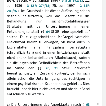
BGH, Beschl. v. 10. Januar 1984 -
5 StR 971/83
, 11.
Juli 1986 -
3 StR 274/86
, 25. Juni 1997 -
2 StR
283/97
). Im Grundsatz ist dieser Auffassung schon
deshalb beizutreten, weil das Gesetz für die
Behandlung "nur" suchtmittelabhängiger
Straftäter mit der Unterbringung in einer
Entziehungsanstalt (§
64
StGB) eine speziell auf
solche Fälle zugeschnittene Maßregel vorsieht.
Gleichwohl bleibt zu erwägen, ob nicht auch in
Extremfällen einer langjährig verfestigten
(chronifizierten) und in einer Entziehungsanstalt
nicht mehr behandelbaren Alkoholsucht, sofern
sie die psychische Befindlichkeit des Betroffenen
im Sinne der §§
20
,
21
StGB dauerhaft
beeinträchtigt, ein Zustand vorliegt, der für sich
allein schon die Unterbringung des Süchtigen in
einem psychiatrischen Krankenhaus gebietet. Dies
braucht jedoch hier nicht vertieft und abschließend
entschieden zu werden:
8
c) Die Unterbringung des Angeklagten nach §
63