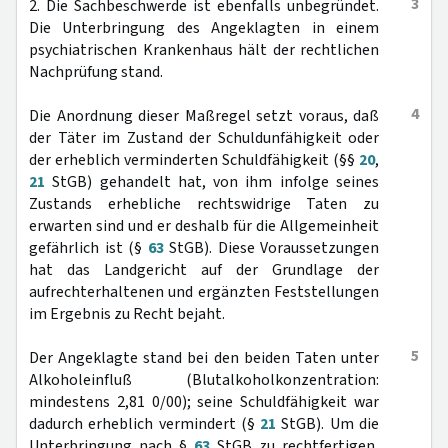
3
2. Die Sachbeschwerde ist ebenfalls unbegründet.
Die Unterbringung des Angeklagten in einem
psychiatrischen Krankenhaus hält der rechtlichen
Nachprüfung stand.
4
Die Anordnung dieser Maßregel setzt voraus, daß
der Täter im Zustand der Schuldunfähigkeit oder
der erheblich verminderten Schuldfähigkeit (§§
20
,
21
StGB) gehandelt hat, von ihm infolge seines
Zustands erhebliche rechtswidrige Taten zu
erwarten sind und er deshalb für die Allgemeinheit
gefährlich ist (§
63
StGB). Diese Voraussetzungen
hat das Landgericht auf der Grundlage der
aufrechterhaltenen und ergänzten Feststellungen
im Ergebnis zu Recht bejaht.
5
Der Angeklagte stand bei den beiden Taten unter
Alkoholeinfluß (Blutalkoholkonzentration:
mindestens 2,81 0/00); seine Schuldfähigkeit war
dadurch erheblich vermindert (§
21
StGB). Um die
Unterbringung nach §
63
StGB zu rechtfertigen,