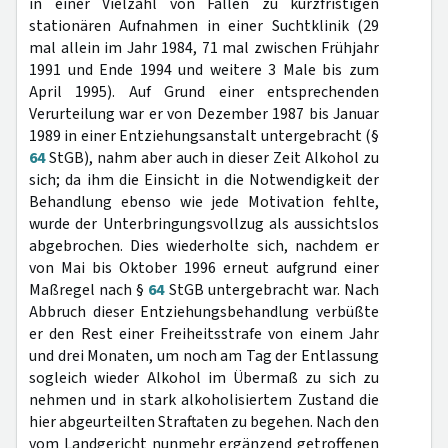
in einer Vielzahl von Fällen zu kurzfristigen
stationären Aufnahmen in einer Suchtklinik (29
mal allein im Jahr 1984, 71 mal zwischen Frühjahr
1991 und Ende 1994 und weitere 3 Male bis zum
April 1995). Auf Grund einer entsprechenden
Verurteilung war er von Dezember 1987 bis Januar
1989 in einer Entziehungsanstalt untergebracht (§
64
StGB), nahm aber auch in dieser Zeit Alkohol zu
sich; da ihm die Einsicht in die Notwendigkeit der
Behandlung ebenso wie jede Motivation fehlte,
wurde der Unterbringungsvollzug als aussichtslos
abgebrochen. Dies wiederholte sich, nachdem er
von Mai bis Oktober 1996 erneut aufgrund einer
Maßregel nach §
64
StGB untergebracht war. Nach
Abbruch dieser Entziehungsbehandlung verbüßte
er den Rest einer Freiheitsstrafe von einem Jahr
und drei Monaten, um noch am Tag der Entlassung
sogleich wieder Alkohol im Übermaß zu sich zu
nehmen und in stark alkoholisiertem Zustand die
hier abgeurteilten Straftaten zu begehen. Nach den
vom Landgericht nunmehr ergänzend getroffenen