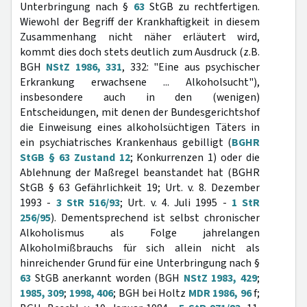
Unterbringung nach §
63
StGB zu rechtfertigen.
Wiewohl der Begriff der Krankhaftigkeit in diesem
Zusammenhang nicht näher erläutert wird,
kommt dies doch stets deutlich zum Ausdruck (z.B.
BGH
NStZ 1986, 331
, 332: "Eine aus psychischer
Erkrankung erwachsene ... Alkoholsucht"),
insbesondere auch in den (wenigen)
Entscheidungen, mit denen der Bundesgerichtshof
die Einweisung eines alkoholsüchtigen Täters in
ein psychiatrisches Krankenhaus gebilligt (
BGHR
StGB § 63 Zustand 12
; Konkurrenzen 1) oder die
Ablehnung der Maßregel beanstandet hat (BGHR
StGB § 63 Gefährlichkeit 19; Urt. v. 8. Dezember
1993 -
3 StR 516/93
; Urt. v. 4. Juli 1995 -
1 StR
256/95
). Dementsprechend ist selbst chronischer
Alkoholismus als Folge jahrelangen
Alkoholmißbrauchs für sich allein nicht als
hinreichender Grund für eine Unterbringung nach §
63
StGB anerkannt worden (BGH
NStZ 1983, 429
;
1985, 309
;
1998, 406
; BGH bei Holtz
MDR 1986, 96
f;