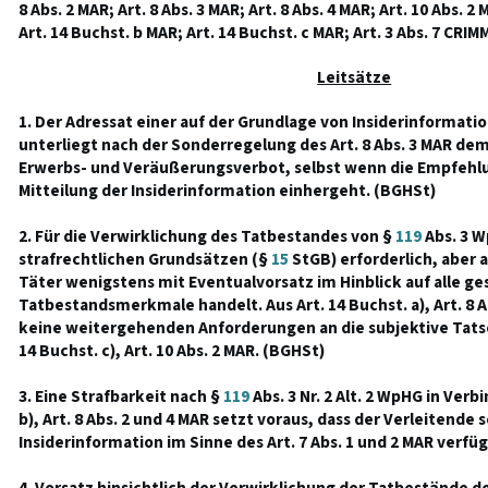
8 Abs. 2 MAR; Art. 8 Abs. 3 MAR; Art. 8 Abs. 4 MAR; Art. 10 Abs. 2
Art. 14 Buchst. b MAR; Art. 14 Buchst. c MAR; Art. 3 Abs. 7 CRI
Leitsätze
1. Der Adressat einer auf der Grundlage von Insiderinformat
unterliegt nach der Sonderregelung des Art. 8 Abs. 3 MAR dem
Erwerbs- und Veräußerungsverbot, selbst wenn die Empfehlu
Mitteilung der Insiderinformation einhergeht. (BGHSt)
2. Für die Verwirklichung des Tatbestandes von §
119
Abs. 3 W
strafrechtlichen Grundsätzen (§
15
StGB) erforderlich, aber 
Täter wenigstens mit Eventualvorsatz im Hinblick auf alle ge
Tatbestandsmerkmale handelt. Aus Art. 14 Buchst. a), Art. 8 A
keine weitergehenden Anforderungen an die subjektive Tatseit
14 Buchst. c), Art. 10 Abs. 2 MAR. (BGHSt)
3. Eine Strafbarkeit nach §
119
Abs. 3 Nr. 2 Alt. 2 WpHG in Verb
b), Art. 8 Abs. 2 und 4 MAR setzt voraus, dass der Verleitende 
Insiderinformation im Sinne des Art. 7 Abs. 1 und 2 MAR verfü