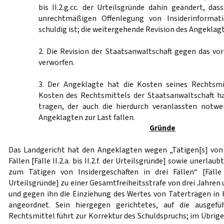
bis II.2.g.cc. der Urteilsgründe dahin geändert, da
unrechtmäßigen Offenlegung von Insiderinformati
schuldig ist; die weitergehende Revision des Angeklag
2. Die Revision der Staatsanwaltschaft gegen das vo
verworfen.
3. Der Angeklagte hat die Kosten seines Rechtsmi
Kosten des Rechtsmittels der Staatsanwaltschaft ha
tragen, der auch die hierdurch veranlassten notw
Angeklagten zur Last fallen.
Gründe
Das Landgericht hat den Angeklagten wegen „Tätigen[s] von 
Fällen [Fälle II.2.a. bis II.2.f. der Urteilsgründe] sowie unerlau
zum Tätigen von Insidergeschäften in drei Fällen“ [Fälle II.
Urteilsgründe] zu einer Gesamtfreiheitsstrafe von drei Jahren 
und gegen ihn die Einziehung des Wertes von Taterträgen in 
angeordnet. Sein hiergegen gerichtetes, auf die ausgefü
Rechtsmittel führt zur Korrektur des Schuldspruchs; im Übrigen