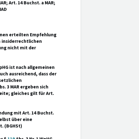
 MAR; Art. 14 Buchst. a MAR;
MMAD
ionen erteilten Empfehlung
 insiderrechtlichen
ng nicht mit der
pHG ist nach allgemeinen
auch ausreichend, dass der
setzlichen
bs. 3 MAR ergeben sich
e; gleiches gilt für Art.
indung mit Art. 14 Buchst.
selbst über eine
gt. (BGHSt)