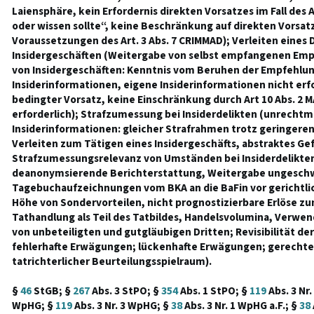
Laiensphäre, kein Erfordernis direkten Vorsatzes im Fall des A
oder wissen sollte“, keine Beschränkung auf direkten Vorsat
Voraussetzungen des Art. 3 Abs. 7 CRIMMAD); Verleiten eines
Insidergeschäften (Weitergabe von selbst empfangenen Em
von Insidergeschäften: Kenntnis vom Beruhen der Empfehlun
Insiderinformationen, eigene Insiderinformationen nicht erfo
bedingter Vorsatz, keine Einschränkung durch Art 10 Abs. 2 M
erforderlich); Strafzumessung bei Insiderdelikten (unrecht
Insiderinformationen: gleicher Strafrahmen trotz geringeren
Verleiten zum Tätigen eines Insidergeschäfts, abstraktes Ge
Strafzumessungsrelevanz von Umständen bei Insiderdelikte
deanonymsierende Berichterstattung, Weitergabe ungesch
Tagebuchaufzeichnungen vom BKA an die BaFin vor gerichtl
Höhe von Sondervorteilen, nicht prognostizierbare Erlöse z
Tathandlung als Teil des Tatbildes, Handelsvolumina, Verw
von unbeteiligten und gutgläubigen Dritten; Revisibilität d
fehlerhafte Erwägungen; lückenhafte Erwägungen; gerechter
tatrichterlicher Beurteilungsspielraum).
§
46
StGB; §
267
Abs. 3 StPO; §
354
Abs. 1 StPO; §
119
Abs. 3 Nr
WpHG; §
119
Abs. 3 Nr. 3 WpHG; §
38
Abs. 3 Nr. 1 WpHG a.F.; §
38