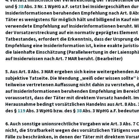
4. Vorsatz hinsichtlich der Verwirklichung der Tatbestände d
und §
38
Abs. 3 Nr. 1 WpHG a.F. setzt bei Insidergeschäften d
Insiderinformationen beruhenden Empfehlung nach Art. 8 Abs.
Täter es wenigstens für möglich hält und billigend in Kauf n
verwendete Empfehlung auf Insiderinformationen beruht. Wie
der Vorsatzerstreckung auf ein normativ geprägtes Element
Tatbestandes, erfordert die Erkenntnis, dass der Ursprung 
Empfehlung eine Insiderinformation ist, keine exakte jurist
die laienhafte Einschätzung (Parallelwertung in der Laiensph
auf Insiderwissen nach Art. 7 MAR beruht. (Bearbeiter)
5. Aus Art. 8 Abs. 3 MAR ergeben sich keine weitergehenden 
subjektive Tatseite. Die Wendung „weiß oder wissen sollte“ 
teilweise vertretenen Auffassung nicht dahin zu verstehen, 
auf Insiderinformationen beruhenden Empfehlung im Bereich
voraussetzt, dass der Täter mit direktem Vorsatz handelt. I
Herausnahme bedingt vorsätzlichen Handelns aus Art. 8 Abs. 
des §
119
Abs. 3 WpHG bzw. des §
38
Abs. 3 WpHG a.F. bedeutun
6. Auch sonstige unionsrechtliche Vorgaben wie Art. 3 Abs. 7
nicht, die Strafbarkeit wegen des vorsätzlichen Tätigens von
Fälle zu beschränken, in denen der Täter mit direktem Vorsat