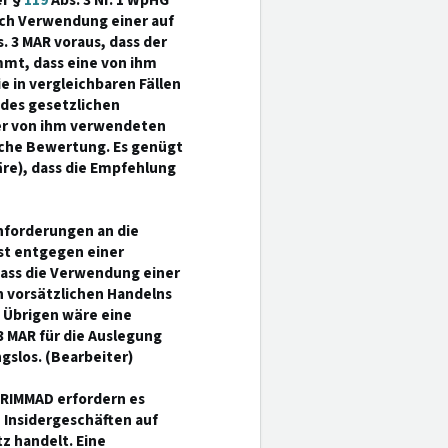
er §
119
Abs. 3 Nr. 1 WpHG
urch Verwendung einer auf
 3 MAR voraus, dass der
immt, dass eine von ihm
 in vergleichbaren Fällen
 des gesetzlichen
der von ihm verwendeten
ische Bewertung. Es genügt
äre), dass die Empfehlung
Anforderungen an die
ist entgegen einer
dass die Verwendung einer
 vorsätzlichen Handelns
m Übrigen wäre eine
3 MAR für die Auslegung
gslos. (Bearbeiter)
 CRIMMAD erfordern es
 Insidergeschäften auf
z handelt. Eine