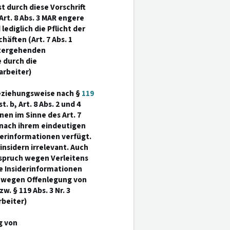
t durch diese Vorschrift
t. 8 Abs. 3 MAR engere
ediglich die Pflicht der
äften (Art. 7 Abs. 1
eitergehenden
 durch die
arbeiter)
beziehungsweise nach §
119
. b, Art. 8 Abs. 2 und 4
nen im Sinne des Art. 7
n nach ihrem eindeutigen
derinformationen verfügt.
nsidern irrelevant. Auch
dspruch wegen Verleitens
e Insiderinformationen
it wegen Offenlegung von
zw. § 119 Abs. 3 Nr. 3
rbeiter)
g von