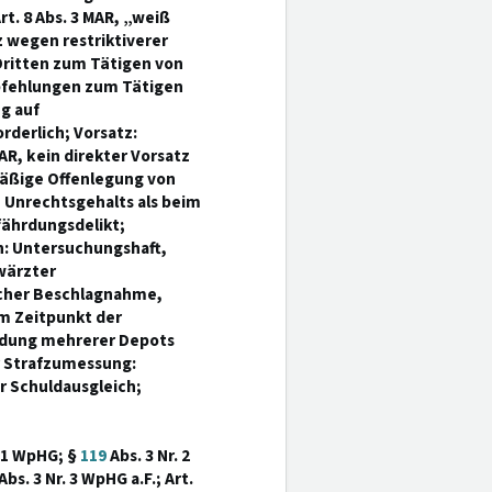
rt. 8 Abs. 3 MAR, „weiß
z wegen restriktiverer
 Dritten zum Tätigen von
pfehlungen zum Tätigen
g auf
rderlich; Vorsatz:
AR, kein direkter Vorsatz
mäßige Offenlegung von
 Unrechtsgehalts als beim
fährdungsdelikt;
n: Untersuchungshaft,
wärzter
icher Beschlagnahme,
um Zeitpunkt der
endung mehrerer Depots
er Strafzumessung:
 Schuldausgleich;
. 1 WpHG; §
119
Abs. 3 Nr. 2
Abs. 3 Nr. 3 WpHG a.F.; Art.