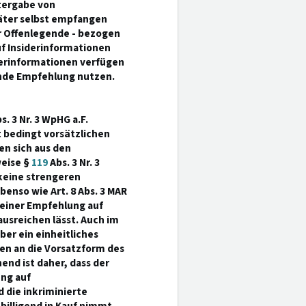
itergabe von
äter selbst empfangen
er Offenlegende - bezogen
uf Insiderinformationen
derinformationen verfügen
ende Empfehlung nutzen.
s. 3 Nr. 3 WpHG a.F.
 bedingt vorsätzlichen
n sich aus den
weise §
119
Abs. 3 Nr. 3
eine strengeren
benso wie Art. 8 Abs. 3 MAR
s einer Empfehlung auf
ausreichen lässt. Auch im
er ein einheitliches
en an die Vorsatzform des
end ist daher, dass der
ng auf
 die inkriminierte