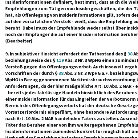
Insiderinformationen definiert, bestimmt, dass auch die We
Empfehlungen zum Tätigen von Insidergeschäften, die der T
hat, als Offenlegung von Insiderinformationen gilt, sofern d
auf den vorsätzlichen Verstoß - weiß, dass die Empfehlung a
beruht. Dabei muss der Empfehlende weder selbst über Insi
noch der Empfänger die auf einer Insiderinformation beruh
(Bearbeiter)
9. In subjektiver Hinsicht erfordert der Tatbestand des §
38
Ab
beziehungsweise des §
119
Abs. 3 Nr. 3 WpHG einen zumindest
Verstoß gegen das Offenlegungsverbot. Auch insoweit ergebe
Vorschriften der durch §
38
Abs. 3 Nr. 3 WpHG a.F. beziehungs
WpHG in Bezug genommenen Marktmissbrauchsverordnung k
Anforderungen, da der hier maßgebliche Art. 10 Abs. 2 MAR - e
- bereits jedes fahrlässige Handeln hinsichtlich des Beruhen
einer Insiderinformation für das Eingreifen der Verbotsnorm 
Bereich des Offenlegungsverbots hat der deutsche Gesetzgeb
Vorsatzerfordernis eingeführt, ohne besondere Anforderung
nach Art. 10 Abs. 2 MAR handelnden Täters zu stellen. Ausreich
Täter das Beruhen einer von ihm weitergegebenen Empfehlu
Insiderinformationen zumindest konkret für möglich hält und