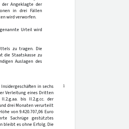
ss der Angeklagte der
onen in drei Fällen
ten wird verworfen.
rgenannte Urteil wird
ttels zu tragen. Die
t die Staatskasse zu
endigen Auslagen des
1
Insidergeschäften in sechs
bter Verleitung eines Dritten
2.g.aa. bis II.2.g.cc. der
und drei Monaten verurteilt
Höhe von 9.420.707,06 Euro
hrte Sachrüge gestütztes
 bleibt es ohne Erfolg. Die