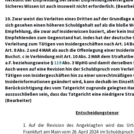
Herkunft der Empfehlung bei seiner Empfehlungsweitergabe b
Sicheres Wissen ist auch insoweit nicht erforderlich. (Bearbei
10. Zwar weist das Verleiten eines Dritten auf der Grundlage 
sich gesehen einen höheren Schuldgehalt auf als die bloße W
Empfehlung, die zwar auf Insiderwissen basiert, aber kein In
Empfehlenden zum Gegenstand hat. Indes hat der deutsche 
Verleitung zum Tätigen von Insidergeschäften nach Art. 14 Bu
Art. 8 Abs. 2 und 4 MAR als auch die Offenlegung einer Insideri
Buchst. c in Verbindung mit Art. 10 Abs. 2 MAR dem Straftatb
a.F. beziehungsweise §
119
Abs. 3 WpHG und damit derselben 
Auch wenn auf eine Revision hin der Schuldspruch vom Verlei
Tätigen von Insidergeschäften hin zu einer unrechtmäßigen
Insiderinformationen geändert wird, kann deshalb im Einzelfa
Berücksichtigung des vom Tatgericht zugrunde gelegten Ha
auszuschließen sein, dass das Tatgericht eine niedrigere Str
(Bearbeiter)
Entscheidungstenor
1. Auf die Revision des Angeklagten wird das Urt
Frankfurt am Main vom 26. April 2024 im Schuldspruch in