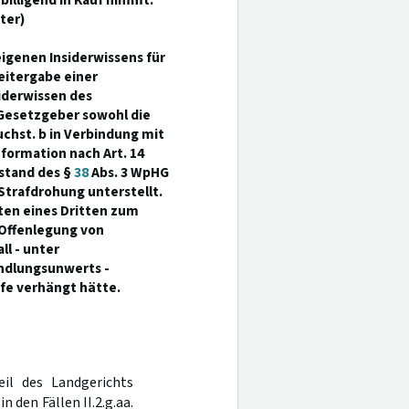
illigend in Kauf nimmt.
ter)
eigenen Insiderwissens für
eitergabe einer
siderwissen des
Gesetzgeber sowohl die
chst. b in Verbindung mit
nformation nach Art. 14
estand des §
38
Abs. 3 WpHG
Strafdrohung unterstellt.
ten eines Dritten zum
 Offenlegung von
ll - unter
ndlungsunwerts -
afe verhängt hätte.
eil des Landgerichts
 den Fällen II.2.g.aa.