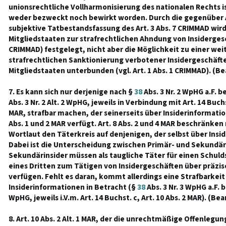
unionsrechtliche Vollharmonisierung des nationalen Rechts is
weder bezweckt noch bewirkt worden. Durch die gegenüber Ar
subjektive Tatbestandsfassung des Art. 3 Abs. 7 CRIMMAD wird l
Mitgliedstaaten zur strafrechtlichen Ahndung von Insidergesch
CRIMMAD) festgelegt, nicht aber die Möglichkeit zu einer w
strafrechtlichen Sanktionierung verbotener Insidergeschäfte
Mitgliedstaaten unterbunden (vgl. Art. 1 Abs. 1 CRIMMAD). (Be
7. Es kann sich nur derjenige nach §
38
Abs. 3 Nr. 2 WpHG a.F. 
Abs. 3 Nr. 2 Alt. 2 WpHG, jeweils in Verbindung mit Art. 14 Buchst
MAR, strafbar machen, der seinerseits über Insiderinformatio
Abs. 1 und 2 MAR verfügt. Art. 8 Abs. 2 und 4 MAR beschränke
Wortlaut den Täterkreis auf denjenigen, der selbst über Insi
Dabei ist die Unterscheidung zwischen Primär- und Sekundäri
Sekundärinsider müssen als taugliche Täter für einen Schul
eines Dritten zum Tätigen von Insidergeschäften über präzis
verfügen. Fehlt es daran, kommt allerdings eine Strafbarke
Insiderinformationen in Betracht (§
38
Abs. 3 Nr. 3 WpHG a.F. b
WpHG, jeweils i.V.m. Art. 14 Buchst. c, Art. 10 Abs. 2 MAR). (Bea
8. Art. 10 Abs. 2 Alt. 1 MAR, der die unrechtmäßige Offenlegun