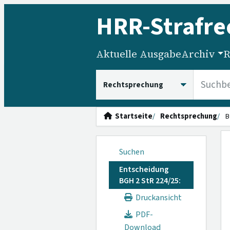
HRR
-Strafre
Aktuelle Ausgabe
Archiv
R
HRRS durchsuchen
Startseite
Rechtsprechung
B
Suchen
Entscheidung
BGH 2 StR 224/25:
Druckansicht
PDF-
Download