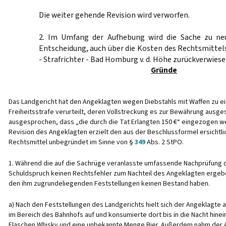
Die weiter gehende Revision wird verworfen.
2. Im Umfang der Aufhebung wird die Sache zu ne
Entscheidung, auch über die Kosten des Rechtsmittel
- Strafrichter - Bad Homburg v. d. Höhe zurückverwiese
Gründe
Das Landgericht hat den Angeklagten wegen Diebstahls mit Waffen zu e
Freiheitsstrafe verurteilt, deren Vollstreckung es zur Bewährung ausges
ausgesprochen, dass „die durch die Tat Erlangten 150 €“ eingezogen we
Revision des Angeklagten erzielt den aus der Beschlussformel ersichtlic
Rechtsmittel unbegründet im Sinne von §
349
Abs. 2 StPO.
1. Während die auf die Sachrüge veranlasste umfassende Nachprüfung 
Schuldspruch keinen Rechtsfehler zum Nachteil des Angeklagten ergebe
den ihm zugrundeliegenden Feststellungen keinen Bestand haben.
a) Nach den Feststellungen des Landgerichts hielt sich der Angeklagte ab
im Bereich des Bahnhofs auf und konsumierte dort bis in die Nacht hin
Flaschen Whisky und eine unbekannte Menge Bier. Außerdem nahm der An