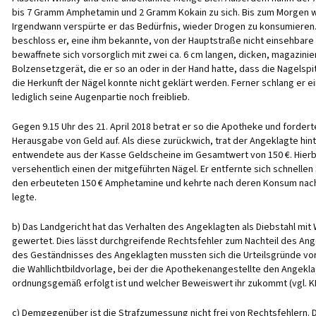
bis 7 Gramm Amphetamin und 2 Gramm Kokain zu sich. Bis zum Morgen wa
Irgendwann verspürte er das Bedürfnis, wieder Drogen zu konsumieren. 
beschloss er, eine ihm bekannte, von der Hauptstraße nicht einsehbare 
bewaffnete sich vorsorglich mit zwei ca. 6 cm langen, dicken, magazinie
Bolzensetzgerät, die er so an oder in der Hand hatte, dass die Nagelspi
die Herkunft der Nägel konnte nicht geklärt werden. Ferner schlang er e
lediglich seine Augenpartie noch freiblieb.
Gegen 9.15 Uhr des 21. April 2018 betrat er so die Apotheke und forder
Herausgabe von Geld auf. Als diese zurückwich, trat der Angeklagte hin
entwendete aus der Kasse Geldscheine im Gesamtwert von 150 €. Hierb
versehentlich einen der mitgeführten Nägel. Er entfernte sich schnellen 
den erbeuteten 150 € Amphetamine und kehrte nach deren Konsum nach 
legte.
b) Das Landgericht hat das Verhalten des Angeklagten als Diebstahl mit 
gewertet. Dies lässt durchgreifende Rechtsfehler zum Nachteil des Ang
des Geständnisses des Angeklagten mussten sich die Urteilsgründe vorl
die Wahllichtbildvorlage, bei der die Apothekenangestellte den Angekla
ordnungsgemäß erfolgt ist und welcher Beweiswert ihr zukommt (vgl. KK-St
c) Demgegenüber ist die Strafzumessung nicht frei von Rechtsfehlern. 