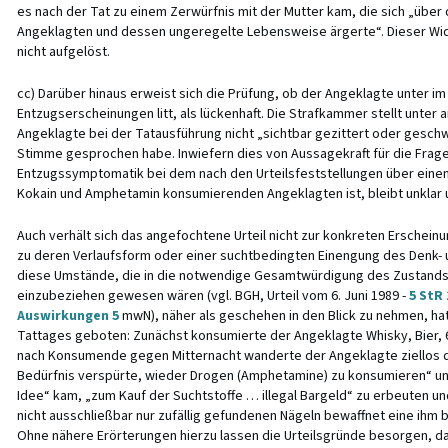
es nach der Tat zu einem Zerwürfnis mit der Mutter kam, die sich „übe
Angeklagten und dessen ungeregelte Lebensweise ärgerte“. Dieser Wid
nicht aufgelöst.
cc) Darüber hinaus erweist sich die Prüfung, ob der Angeklagte unter im
Entzugserscheinungen litt, als lückenhaft. Die Strafkammer stellt unter
Angeklagte bei der Tatausführung nicht „sichtbar gezittert oder geschwi
Stimme gesprochen habe. Inwiefern dies von Aussagekraft für die Frage
Entzugssymptomatik bei dem nach den Urteilsfeststellungen über einen 
Kokain und Amphetamin konsumierenden Angeklagten ist, bleibt unklar u
Auch verhält sich das angefochtene Urteil nicht zur konkreten Erschei
zu deren Verlaufsform oder einer suchtbedingten Einengung des Denk- 
diese Umstände, die in die notwendige Gesamtwürdigung des Zustand
einzubeziehen gewesen wären (vgl. BGH, Urteil vom 6. Juni 1989 -
5 StR 
Auswirkungen 5
mwN), näher als geschehen in den Blick zu nehmen, hat
Tattages geboten: Zunächst konsumierte der Angeklagte Whisky, Bier, 6
nach Konsumende gegen Mitternacht wanderte der Angeklagte ziellos du
Bedürfnis verspürte, wieder Drogen (Amphetamine) zu konsumieren“ und,
Idee“ kam, „zum Kauf der Suchtstoffe … illegal Bargeld“ zu erbeuten und 
nicht ausschließbar nur zufällig gefundenen Nägeln bewaffnet eine ihm 
Ohne nähere Erörterungen hierzu lassen die Urteilsgründe besorgen, d