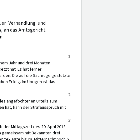
uer Verhandlung und
s, an das Amtsgericht
n.
1
inem Jahr und drei Monaten
etzt hat. Es hat ferner
rden. Die auf die Sachrüge gestützte
hen Erfolg. Im Übrigen ist das
2
des angefochtenen Urteils zum
n hat, kann der Strafausspruch mit
3
 der Mittagszeit des 20. April 2018
ein gemeinsam mit Bekannten drei
geklagte bis ca. Mitternacht noch 6