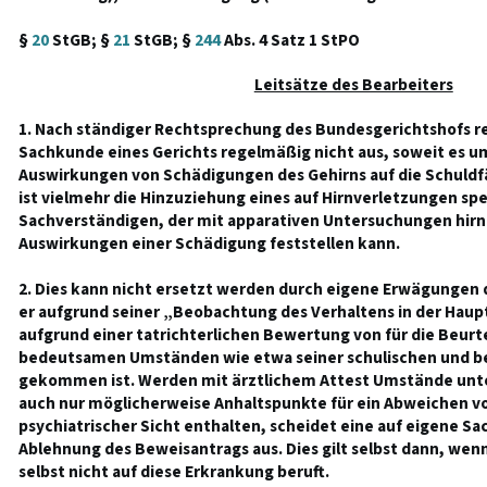
§
20
StGB; §
21
StGB; §
244
Abs. 4 Satz 1 StPO
Leitsätze des Bearbeiters
1. Nach ständiger Rechtsprechung des Bundesgerichtshofs re
Sachkunde eines Gerichts regelmäßig nicht aus, soweit es um
Auswirkungen von Schädigungen des Gehirns auf die Schuldfä
ist vielmehr die Hinzuziehung eines auf Hirnverletzungen spe
Sachverständigen, der mit apparativen Untersuchungen hir
Auswirkungen einer Schädigung feststellen kann.
2. Dies kann nicht ersetzt werden durch eigene Erwägungen 
er aufgrund seiner „Beobachtung des Verhaltens in der Hau
aufgrund einer tatrichterlichen Bewertung von für die Beurt
bedeutsamen Umständen wie etwa seiner schulischen und be
gekommen ist. Werden mit ärztlichem Attest Umstände unter
auch nur möglicherweise Anhaltspunkte für ein Abweichen v
psychiatrischer Sicht enthalten, scheidet eine auf eigene S
Ablehnung des Beweisantrags aus. Dies gilt selbst dann, wen
selbst nicht auf diese Erkrankung beruft.