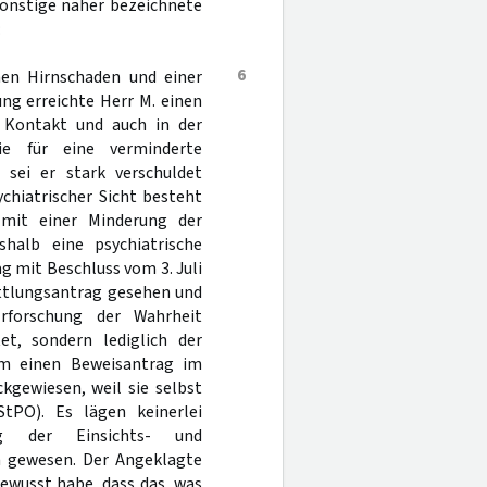
sonstige näher bezeichnete
:
6
hen Hirnschaden und einer
ung erreichte Herr M. einen
m Kontakt und auch in der
ie für eine verminderte
 sei er stark verschuldet
chiatrischer Sicht besteht
 mit einer Minderung der
shalb eine psychiatrische
 mit Beschluss vom 3. Juli
ittlungsantrag gesehen und
rforschung der Wahrheit
t, sondern lediglich der
um einen Beweisantrag im
kgewiesen, weil sie selbst
tPO). Es lägen keinerlei
ng der Einsichts- und
en gewesen. Der Angeklagte
ewusst habe, dass das, was