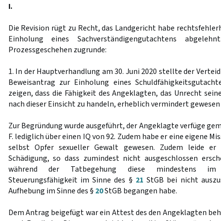
I.
Die Revision rügt zu Recht, das Landgericht habe rechtsfehler
Einholung eines Sachverständigengutachtens abgelehn
Prozessgeschehen zugrunde:
1. In der Hauptverhandlung am 30. Juni 2020 stellte der Vertei
Beweisantrag zur Einholung eines Schuldfähigkeitsgutach
zeigen, dass die Fähigkeit des Angeklagten, das Unrecht sein
nach dieser Einsicht zu handeln, erheblich vermindert gewesen 
Zur Begründung wurde ausgeführt, der Angeklagte verfüge gem
F. lediglich über einen IQ von 92. Zudem habe er eine eigene M
selbst Opfer sexueller Gewalt gewesen. Zudem leide er 
Schädigung, so dass zumindest nicht ausgeschlossen ersch
während der Tatbegehung diese mindestens im 
Steuerungsfähigkeit im Sinne des §
21
StGB bei nicht auszus
Aufhebung im Sinne des §
20
StGB begangen habe.
Dem Antrag beigefügt war ein Attest des den Angeklagten be