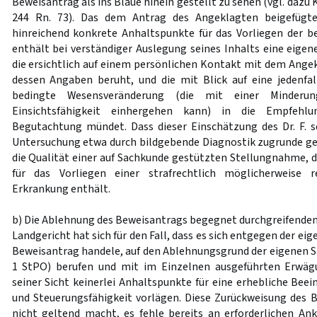
Beweisantrag als ins Blaue hinein gestellt zu sehen (vgl. dazu Kr
244 Rn. 73). Das dem Antrag des Angeklagten beigefügte 
hinreichend konkrete Anhaltspunkte für das Vorliegen der 
enthält bei verständiger Auslegung seines Inhalts eine eigen
die ersichtlich auf einem persönlichen Kontakt mit dem Angek
dessen Angaben beruht, und die mit Blick auf eine jedenfa
bedingte Wesensveränderung (die mit einer Minderu
Einsichtsfähigkeit einhergehen kann) in die Empfehlun
Begutachtung mündet. Dass dieser Einschätzung des Dr. F. 
Untersuchung etwa durch bildgebende Diagnostik zugrunde ge
die Qualität einer auf Sachkunde gestützten Stellungnahme, 
für das Vorliegen einer strafrechtlich möglicherweise r
Erkrankung enthält.
b) Die Ablehnung des Beweisantrags begegnet durchgreifenden
Landgericht hat sich für den Fall, dass es sich entgegen der e
Beweisantrag handele, auf den Ablehnungsgrund der eigenen 
1 StPO) berufen und mit im Einzelnen ausgeführten Erwäg
seiner Sicht keinerlei Anhaltspunkte für eine erhebliche Beei
und Steuerungsfähigkeit vorlägen. Diese Zurückweisung des B
nicht geltend macht, es fehle bereits an erforderlichen An