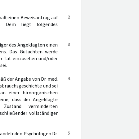
2
haft einen Beweisantrag auf
t. Dem liegt folgendes
3
diger des Angeklagten einen
tens. Das Gutachten werde
er Tat einzusehen und/oder
sei.
4
äß der Angabe von Dr. med.
issbrauchsgeschichte und sei
an einer hirnorganischen
eine, dass der Angeklagte
Zustand verminderten
chließender vollständiger
5
handelnden Psychologen Dr.