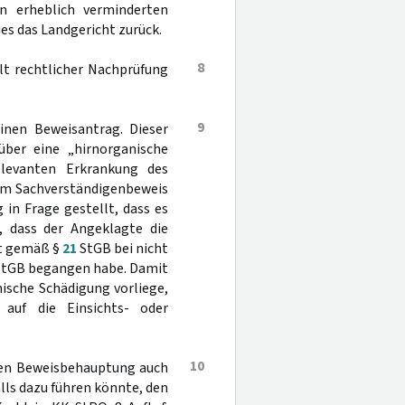
en erheblich verminderten
es das Landgericht zurück.
8
lt rechtlicher Nachprüfung
9
inen Beweisantrag. Dieser
ber eine „hirnorganische
relevanten Erkrankung des
em Sachverständigenbeweis
 in Frage gestellt, dass es
, dass der Angeklagte die
it gemäß §
21
StGB bei nicht
tGB begangen habe. Damit
ische Schädigung vorliege,
auf die Einsichts- oder
10
lten Beweisbehauptung auch
ls dazu führen könnte, den