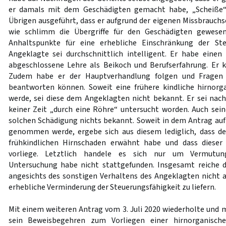
er damals mit dem Geschädigten gemacht habe, „Scheiße“
Übrigen ausgeführt, dass er aufgrund der eigenen Missbrauch
wie schlimm die Übergriffe für den Geschädigten gewesen
Anhaltspunkte für eine erhebliche Einschränkung der Ste
Angeklagte sei durchschnittlich intelligent. Er habe einen
abgeschlossene Lehre als Beikoch und Berufserfahrung. Er 
Zudem habe er der Hauptverhandlung folgen und Fragen 
beantworten können. Soweit eine frühere kindliche hirnorg
werde, sei diese dem Angeklagten nicht bekannt. Er sei na
keiner Zeit „durch eine Röhre“ untersucht worden. Auch sein
solchen Schädigung nichts bekannt. Soweit in dem Antrag auf 
genommen werde, ergebe sich aus diesem lediglich, dass de
frühkindlichen Hirnschaden erwähnt habe und dass dieser
vorliege. Letztlich handele es sich nur um Vermutung
Untersuchung habe nicht stattgefunden. Insgesamt reiche 
angesichts des sonstigen Verhaltens des Angeklagten nicht a
erhebliche Verminderung der Steuerungsfähigkeit zu liefern.
Mit einem weiteren Antrag vom 3. Juli 2020 wiederholte und m
sein Beweisbegehren zum Vorliegen einer hirnorganisch