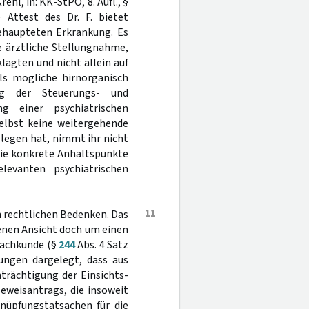
ehl, in: KK-StPO, 8. Aufl., §
Attest des Dr. F. bietet
behaupteten Erkrankung. Es
e ärztliche Stellungnahme,
lagten und nicht allein auf
lls mögliche hirnorganisch
ng der Steuerungs- und
g einer psychiatrischen
selbst keine weitergehende
legen hat, nimmt ihr nicht
die konkrete Anhaltspunkte
elevanten psychiatrischen
11
 rechtlichen Bedenken. Das
igenen Ansicht doch um einen
Sachkunde (§
244
Abs. 4 Satz
ungen dargelegt, dass aus
nträchtigung der Einsichts-
eweisantrags, die insoweit
knüpfungstatsachen für die