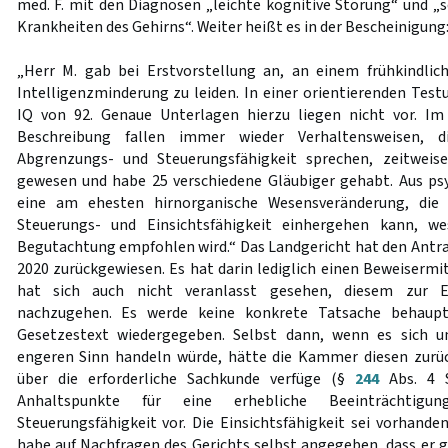
med. F. mit den Diagnosen „leichte kognitive Störung“ und „
Krankheiten des Gehirns“. Weiter heißt es in der Bescheinigung
„Herr M. gab bei Erstvorstellung an, an einem frühkindlic
Intelligenzminderung zu leiden. In einer orientierenden Test
IQ von 92. Genaue Unterlagen hierzu liegen nicht vor. I
Beschreibung fallen immer wieder Verhaltensweisen, d
Abgrenzungs- und Steuerungsfähigkeit sprechen, zeitweise
gewesen und habe 25 verschiedene Gläubiger gehabt. Aus psy
eine am ehesten hirnorganische Wesensveränderung, die
Steuerungs- und Einsichtsfähigkeit einhergehen kann, we
Begutachtung empfohlen wird.“ Das Landgericht hat den Antrag
2020 zurückgewiesen. Es hat darin lediglich einen Beweiserm
hat sich auch nicht veranlasst gesehen, diesem zur E
nachzugehen. Es werde keine konkrete Tatsache behaupte
Gesetzestext wiedergegeben. Selbst dann, wenn es sich 
engeren Sinn handeln würde, hätte die Kammer diesen zurüc
über die erforderliche Sachkunde verfüge (§
244
Abs. 4 S
Anhaltspunkte für eine erhebliche Beeinträchtigu
Steuerungsfähigkeit vor. Die Einsichtsfähigkeit sei vorhand
habe auf Nachfragen des Gerichts selbst angegeben, dass er g