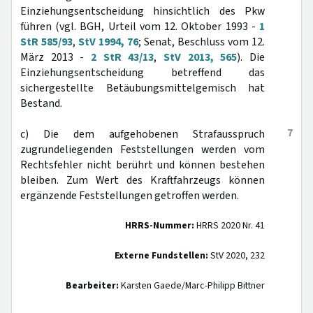
Einziehungsentscheidung hinsichtlich des Pkw
führen (vgl. BGH, Urteil vom 12. Oktober 1993 -
1
StR 585/93
,
StV 1994, 76
; Senat, Beschluss vom 12.
März 2013 -
2 StR 43/13
,
StV 2013, 565
). Die
Einziehungsentscheidung betreffend das
sichergestellte Betäubungsmittelgemisch hat
Bestand.
7
c) Die dem aufgehobenen Strafausspruch
zugrundeliegenden Feststellungen werden vom
Rechtsfehler nicht berührt und können bestehen
bleiben. Zum Wert des Kraftfahrzeugs können
ergänzende Feststellungen getroffen werden.
HRRS-Nummer:
HRRS 2020 Nr. 41
Externe Fundstellen:
StV 2020, 232
Bearbeiter:
Karsten Gaede/Marc-Philipp Bittner