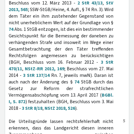
Beschluss vom 12. März 2013 -
2 StR 43/13
,
StV
2013, 565
; SSW-StGB/Heine, 4. Aufl., § 74 Rn. 3). Wird
dem Täter ein ihm zustehender Gegenstand von
nicht unerheblichem Wert auf der Grundlage von §
74
Abs. 1 StGB entzogen, ist dies ein bestimmender
Gesichtspunkt für die Bemessung der daneben zu
verhängenden Strafe und insoweit im Wege einer
Gesamtbetrachtung der den Täter treffenden
Rechtsfolgen angemessen zu berücksichtigen
(BGH, Beschluss vom 16. Februar 2012 -
3 StR
470/11
,
NStZ-RR 2012, 169
; Beschluss vom 27. Mai
2014 -
3 StR 137/14
Rn. 7, jeweils mwN). Daran ist
auch nach der Änderung des §
74
StGB durch das
Gesetz zur Reform der strafrechtlichen
Vermögensabschöpfung vom 13. April 2017 (
BGBl.
I, S. 872
) festzuhalten (BGH, Beschluss vom 3. Mai
2018 -
3 StR 8/18
,
NStZ 2018, 526
).
5
Die Urteilsgründe lassen rechtsfehlerhaft nicht
erkennen, dass das Landgericht diesen inneren