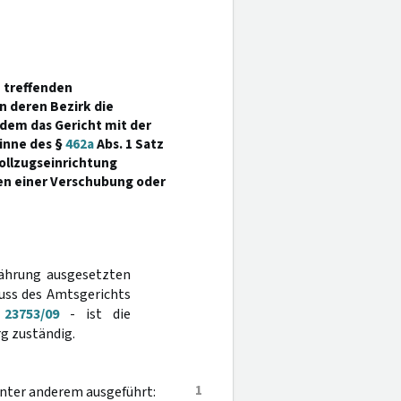
 treffenden
n deren Bezirk die
n dem das Gericht mit der
inne des §
462a
Abs. 1 Satz
Vollzugseinrichtung
en einer Verschubung oder
währung ausgesetzten
uss des Amtsgerichts
23753/09
- ist die
g zuständig.
1
unter anderem ausgeführt: