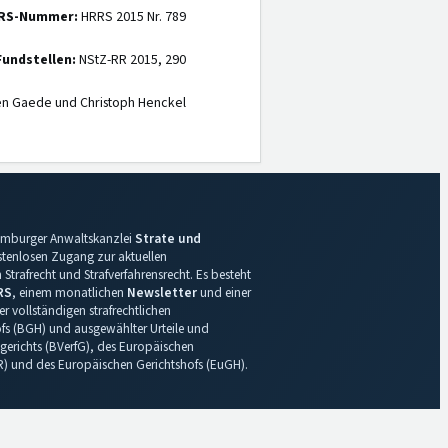
RS-Nummer:
HRRS 2015 Nr. 789
Fundstellen:
NStZ-RR 2015, 290
en Gaede und Christoph Henckel
 Hamburger Anwaltskanzlei
Strate und
ostenlosen Zugang zur aktuellen
Strafrecht und Strafverfahrensrecht. Es besteht
RS
, einem monatlichen
Newsletter
und einer
r vollständigen strafrechtlichen
s (BGH) und ausgewählter Urteile und
gerichts (BVerfG), des Europäischen
R) und des Europäischen Gerichtshofs (EuGH).