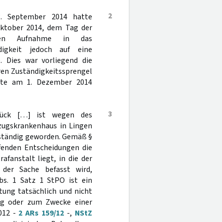
2
3. September 2014 hatte
Oktober 2014, dem Tag der
chen Aufnahme in das
digkeit jedoch auf eine
). Dies war vorliegend die
ren Zuständigkeitssprengel
eilte am 1. Dezember 2014
3
brück […] ist wegen des
lzugskrankenhaus in Lingen
uständig geworden. Gemäß §
fenden Entscheidungen die
afanstalt liegt, in die der
der Sache befasst wird,
s. 1 Satz 1 StPO ist ein
htung tatsächlich und nicht
ng oder zum Zwecke einer
012 -
2 ARs 159/12
-,
NStZ