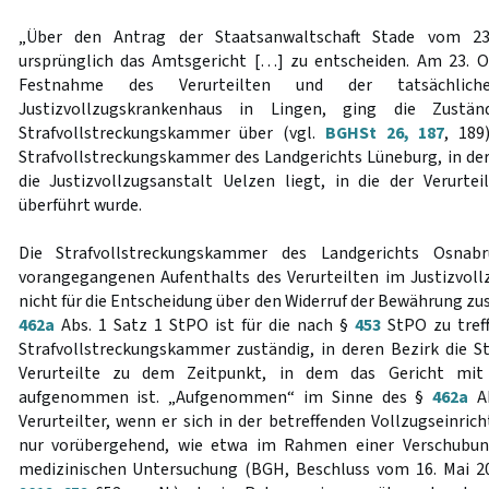
„Über den Antrag der Staatsanwaltschaft Stade vom 2
ursprünglich das Amtsgericht […] zu entscheiden. Am 23. 
Festnahme des Verurteilten und der tatsächli
Justizvollzugskrankenhaus in Lingen, ging die Zustän
Strafvollstreckungskammer über (vgl.
BGHSt 26, 187
, 189
Strafvollstreckungskammer des Landgerichts Lüneburg, in de
die Justizvollzugsanstalt Uelzen liegt, in die der Verurt
überführt wurde.
Die Strafvollstreckungskammer des Landgerichts Osna
vorangegangenen Aufenthalts des Verurteilten im Justizvol
nicht für die Entscheidung über den Widerruf der Bewährung z
462a
Abs. 1 Satz 1 StPO ist für die nach §
453
StPO zu tref
Strafvollstreckungskammer zuständig, in deren Bezirk die Str
Verurteilte zu dem Zeitpunkt, in dem das Gericht mit 
aufgenommen ist. „Aufgenommen“ im Sinne des §
462a
Ab
Verurteilter, wenn er sich in der betreffenden Vollzugseinric
nur vorübergehend, wie etwa im Rahmen einer Verschubu
medizinischen Untersuchung (BGH, Beschluss vom 16. Mai 2