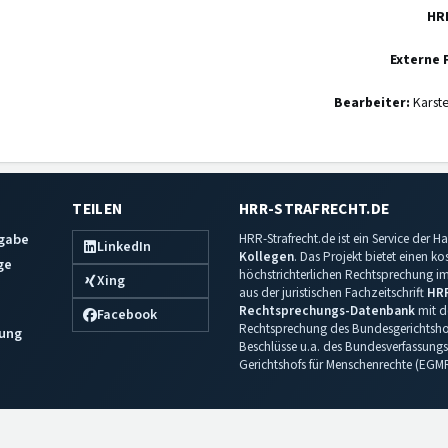
HR
Externe 
Bearbeiter:
Karst
TEILEN
HRR-STRAFRECHT.DE
sgabe
HRR-Strafrecht.de ist ein Service der
LinkedIn
Kollegen
. Das Projekt bietet einen k
ge
höchstrichterlichen Rechtsprechung im 
Xing
aus der juristischen Fachzeitschrift
HR
Rechtsprechungs-Datenbank
mit de
Facebook
Rechtsprechung des Bundesgerichtshof
ung
Beschlüsse u.a. des Bundesverfassungs
Gerichtshofs für Menschenrechte (EGM
Impressum
·
Datenschutz