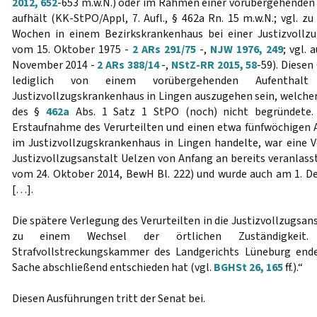
2012, 652
-653 m.w.N.) oder im Rahmen einer vorübergehenden
aufhält (KK-StPO/Appl, 7. Aufl., § 462a Rn. 15 m.w.N.; vgl. z
Wochen in einem Bezirkskrankenhaus bei einer Justizvollzu
vom 15. Oktober 1975 -
2 ARs 291/75
-,
NJW 1976, 249
; vgl.
November 2014 -
2 ARs 388/14
-,
NStZ-RR 2015, 58
-59). Diesen
lediglich von einem vorübergehenden Aufenthalt
Justizvollzugskrankenhaus in Lingen auszugehen sein, welche
des §
462a
Abs. 1 Satz 1 StPO (noch) nicht begründete.
Erstaufnahme des Verurteilten und einen etwa fünfwöchigen A
im Justizvollzugskrankenhaus in Lingen handelte, war eine V
Justizvollzugsanstalt Uelzen von Anfang an bereits veranlass
vom 24. Oktober 2014, BewH Bl. 222) und wurde auch am 1. 
[…].
Die spätere Verlegung des Verurteilten in die Justizvollzugsan
zu einem Wechsel der örtlichen Zuständigkeit.
Strafvollstreckungskammer des Landgerichts Lüneburg ende
Sache abschließend entschieden hat (vgl.
BGHSt 26, 165
ff.).“
Diesen Ausführungen tritt der Senat bei.