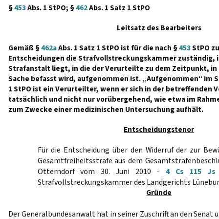
§
453
Abs. 1 StPO; §
462
Abs. 1 Satz 1 StPO
Leitsatz des Bearbeiters
Gemäß §
462a
Abs. 1 Satz 1 StPO ist für die nach §
453
StPO zu
Entscheidungen die Strafvollstreckungskammer zuständig, i
Strafanstalt liegt, in die der Verurteilte zu dem Zeitpunkt, i
Sache befasst wird, aufgenommen ist. „Aufgenommen“ im S
1 StPO ist ein Verurteilter, wenn er sich in der betreffenden 
tatsächlich und nicht nur vorübergehend, wie etwa im Rahm
zum Zwecke einer medizinischen Untersuchung aufhält.
Entscheidungstenor
Für die Entscheidung über den Widerruf der zur Be
Gesamtfreiheitsstrafe aus dem Gesamtstrafenbeschl
Otterndorf vom 30. Juni 2010 -
4 Cs 115 Js 
Strafvollstreckungskammer des Landgerichts Lünebur
Gründe
Der Generalbundesanwalt hat in seiner Zuschrift an den Senat 