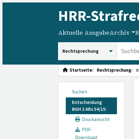
HRR
-Strafre
Aktuelle Ausgabe
Archiv
R
HRRS durchsuchen
Startseite
Rechtsprechung
B
Suchen
Entscheidung
BGH 2 ARs 54/15:
Druckansicht
PDF-
Download