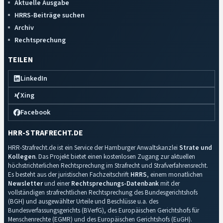
Aktuelle Ausgabe
HRRS-Beiträge suchen
Archiv
Rechtsprechung
TEILEN
LinkedIn
Xing
Facebook
HRR-STRAFRECHT.DE
HRR-Strafrecht.de ist ein Service der Hamburger Anwaltskanzlei
Strate und
Kollegen
. Das Projekt bietet einen kostenlosen Zugang zur aktuellen
höchstrichterlichen Rechtsprechung im Strafrecht und Strafverfahrensrecht.
Es besteht aus der juristischen Fachzeitschrift
HRRS
, einem monatlichen
Newsletter
und einer
Rechtsprechungs-Datenbank
mit der
vollständigen strafrechtlichen Rechtsprechung des Bundesgerichtshofs
(BGH) und ausgewählter Urteile und Beschlüsse u.a. des
Bundesverfassungsgerichts (BVerfG), des Europäischen Gerichtshofs für
Menschenrechte (EGMR) und des Europäischen Gerichtshofs (EuGH).