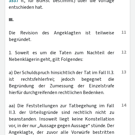
3537
ff., für BGHSt bestimmt) über die Vorlage
entschieden hat.
III.
11
Die Revision des Angeklagten ist teilweise
begründet.
12
1. Soweit es um die Taten zum Nachteil der
Nebenklägerin geht, gilt Folgendes:
13
a) Der Schuldspruch hinsichtlich der Tat im Fall II.3.
ist rechtsfehlerfrei; jedoch begegnet die
Begründung der Zumessung der Einzelstrafe
hierfür durchgreifenden rechtlichen Bedenken.
14
aa) Die Feststellungen zur Tatbegehung im Fall
II.3. der Urteilsgründe sind rechtlich nicht zu
beanstanden. Insoweit liegt keine Konstellation
vor, in der nur „Aussage gegen Aussage“ stünde. Der
Angeklagte, der zuvor alle Vorwürfe bestritten