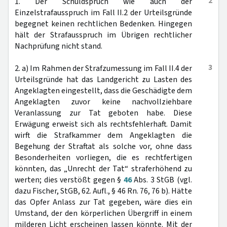
2
1. Der Schuldspruch wie auch der
Einzelstrafausspruch im Fall II.2 der Urteilsgründe
begegnet keinen rechtlichen Bedenken. Hingegen
hält der Strafausspruch im Übrigen rechtlicher
Nachprüfung nicht stand.
3
2. a) Im Rahmen der Strafzumessung im Fall II.4 der
Urteilsgründe hat das Landgericht zu Lasten des
Angeklagten eingestellt, dass die Geschädigte dem
Angeklagten zuvor keine nachvollziehbare
Veranlassung zur Tat geboten habe. Diese
Erwägung erweist sich als rechtsfehlerhaft. Damit
wirft die Strafkammer dem Angeklagten die
Begehung der Straftat als solche vor, ohne dass
Besonderheiten vorliegen, die es rechtfertigen
könnten, das „Unrecht der Tat“ straferhöhend zu
werten; dies verstößt gegen §
46
Abs. 3 StGB (vgl.
dazu Fischer, StGB, 62. Aufl., § 46 Rn. 76, 76 b). Hätte
das Opfer Anlass zur Tat gegeben, wäre dies ein
Umstand, der den körperlichen Übergriff in einem
milderen Licht erscheinen lassen könnte. Mit der