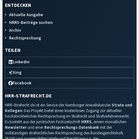
ENTDECKEN
Aktuelle Ausgabe
HRRS-Beiträge suchen
Archiv
Rechtsprechung
TEILEN
LinkedIn
Xing
Facebook
HRR-STRAFRECHT.DE
HRR-Strafrecht.de ist ein Service der Hamburger Anwaltskanzlei
Strate und
Kollegen
. Das Projekt bietet einen kostenlosen Zugang zur aktuellen
höchstrichterlichen Rechtsprechung im Strafrecht und Strafverfahrensrecht.
Es besteht aus der juristischen Fachzeitschrift
HRRS
, einem monatlichen
Newsletter
und einer
Rechtsprechungs-Datenbank
mit der
vollständigen strafrechtlichen Rechtsprechung des Bundesgerichtshofs
(BGH) und ausgewählter Urteile und Beschlüsse u.a. des