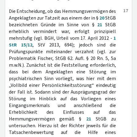
17
Die Entscheidung, ob das Hemmungsvermögen des
Angeklagten zur Tatzeit aus einem der in §
20
StGB
bezeichneten Gründe im Sinne von §
21
StGB
erheblich vermindert war, erfolgt prinzipiell
mehrstufig (vgl. BGH, Urteil vom 17. April 2012 -
1
StR 15/12
, StV 2013, 694); jedoch sind die
Prüfungspunkte miteinander verzahnt (vgl. zur
Problematik Fischer, StGB 62. Aufl. § 20 Rn. 5, 5a
m.w.N.). Zunächst ist die Feststellung erforderlich,
dass bei dem Angeklagten eine Störung im
psychiatrischen Sinn vorliegt, was hier mit dem
„Vollbild einer Persönlichkeitsstörung“ eindeutig
der Fall ist. Sodann sind der Ausprägungsgrad der
Störung im Hinblick auf das Vorliegen eines
Eingangsmerkmals und anschließend die
Erheblichkeit des Einflusses auf das
Hemmungsvermögen gemäß §
21
StGB zu
untersuchen. Hierzu ist der Richter jeweils für die
Tatsachenbewertung auf die Hilfe eines