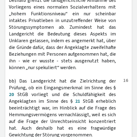
Deshalb grenzt die landgerichtliche Annahme des
Vorliegens eines normalen Sozialverhaltens mit
„hohem Funktionsniveau“ ein nur scheinbar
intaktes Privatleben in unzutreffender Weise von
Störungssymptomen ab. Zumindest hat das
Landgericht die Bedeutung dieses Aspekts im
Unklaren gelassen, indem es angemerkt hat, über
die Gründe dafür, dass der Angeklagte zweifelhafte
Beziehungen mit Personen aufgenommen hat, die
ihn - wie er wusste - stets ausgenutzt haben,
können „nur spekuliert“ werden.
16
bb) Das Landgericht hat die Zielrichtung der
Prüfung, ob ein Eingangsmerkmal im Sinne des §
20
StGB vorliegt und die Schuldfähigkeit des
Angeklagten im Sinne des §
21
StGB erheblich
beeinträchtigt war, im Hinblick auf die Frage des
Hemmungsvermögens vernachlässigt, weil es sich
auf die Frage der Unrechtseinsicht konzentriert
hat. Auch deshalb hat es eine fragwürdige
Gewichtung der Störung vorgenommen.