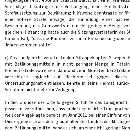
Angeklagten erstrebte die Staatsanwaltschaft eine Freiheitss
Verteidiger beantragte die Verhängung einer Freiheitsst
Strafaussetzung zur Bewährung; hilfsweise beantragte er für 
eine höhere Strafe erwäge, die Einholung eines Sachve
Bestimmung des Grenzwerts der nicht geringen Menge vo
gleichen Hilfsantrag hatte auch die Sitzungsvertreterin der S
für den Fall, "dass die Kammer zu einer Entscheidung über ei
Jahren kommen sollte".
c) Das Landgericht verurteilte den Mitangeklagten S. wegen 
mit Betäubungsmitteln in nicht geringer Menge in Tatein
Freiheitsstrafe von einem Jahr und zehn Monaten bei Strafau
verzichtete sogleich auf Rechtsmittel gegen dieses
Untersuchungshaft entlassen, kehrte in seine Heimat zurück
Verfahren nicht mehr zur Verfügung.
In den Gründen des Urteils gegen S. führte das Landgericht 
gewesen, vorzutäuschen, dass er der eigentliche Transporteur
weil der Angeklagte bereits im Jahr 2011 bei einer Einfuhr von
Dies ergebe sich aus dem glaubhaften Geständnis des Mitangek
dem Betäubungsmittel habe es sich um eine nicht geringe Men