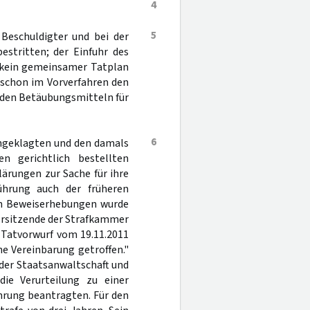
4
5
Beschuldigter und bei der
estritten; der Einfuhr des
 kein gemeinsamer Tatplan
 schon im Vorverfahren den
 den Betäubungsmitteln für
6
Angeklagten und den damals
n gerichtlich bestellten
lärungen zur Sache für ihre
ührung auch der früheren
en Beweiserhebungen wurde
orsitzende der Strafkammer
 Tatvorwurf vom 19.11.2011
e Vereinbarung getroffen."
 der Staatsanwaltschaft und
die Verurteilung zu einer
hrung beantragten. Für den