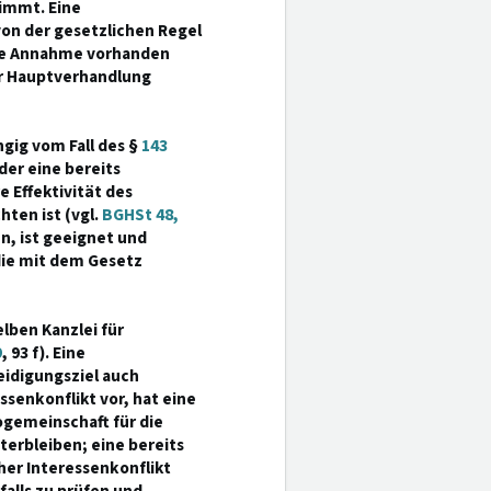
nimmt. Eine
on der gesetzlichen Regel
die Annahme vorhanden
er Hauptverhandlung
ngig vom Fall des §
143
der eine bereits
 Effektivität des
hten ist (vgl.
BGHSt 48,
en, ist geeignet und
die mit dem Gesetz
lben Kanzlei für
9
, 93 f). Eine
eidigungsziel auch
ssenkonflikt vor, hat eine
ogemeinschaft für die
terbleiben; eine bereits
cher Interessenkonflikt