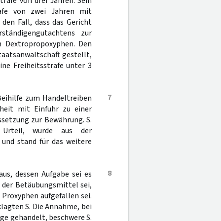
trafe von drei Jahren. Sein
rafe von zwei Jahren mit
den Fall, dass das Gericht
rständigengutachtens zur
n Dextropropoxyphen. Den
taatsanwaltschaft gestellt,
ne Freiheitsstrafe unter 3
7
Beihilfe zum Handeltreiben
heit mit Einfuhr zu einer
ssetzung zur Bewährung. S.
 Urteil, wurde aus der
 und stand für das weitere
8
aus, dessen Aufgabe sei es
 der Betäubungsmittel sei,
 Proxyphen aufgefallen sei.
lagten S. Die Annahme, bei
ge gehandelt, beschwere S.