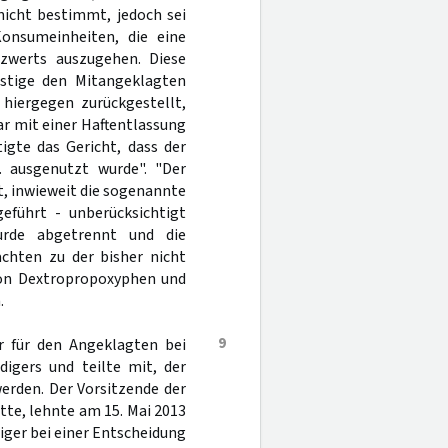
nicht bestimmt, jedoch sei
onsumeinheiten, die eine
nzwerts auszugehen. Diese
stige den Mitangeklagten
hiergegen zurückgestellt,
bar mit einer Haftentlassung
igte das Gericht, dass der
 ausgenutzt wurde". "Der
, inwieweit die sogenannte
eführt - unberücksichtigt
urde abgetrennt und die
chten zu der bisher nicht
von Dextropropoxyphen und
.
9
r für den Angeklagten bei
digers und teilte mit, der
erden. Der Vorsitzende der
tte, lehnte am 15. Mai 2013
diger bei einer Entscheidung