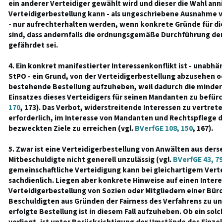
ein anderer Verteidiger gewählt wird und dieser die Wahl an
Verteidigerbestellung kann - als ungeschriebene Ausnahme v
- nur aufrechterhalten werden, wenn konkrete Gründe für 
sind, dass andernfalls die ordnungsgemäße Durchführung d
gefährdet sei.
4. Ein konkret manifestierter Interessenkonflikt ist - unabhä
StPO - ein Grund, von der Verteidigerbestellung abzusehen o
bestehende Bestellung aufzuheben, weil dadurch die mindere
Einsatzes dieses Verteidigers für seinen Mandanten zu befürc
170
, 173). Das Verbot, widerstreitende Interessen zu vertret
erforderlich, im Interesse von Mandanten und Rechtspflege 
bezweckten Ziele zu erreichen (vgl.
BVerfGE 108, 150
, 167).
5. Zwar ist eine Verteidigerbestellung von Anwälten aus derse
Mitbeschuldigte nicht generell unzulässig (vgl.
BVerfGE 43, 7
gemeinschaftliche Verteidigung kann bei gleichartigem Vert
sachdienlich. Liegen aber konkrete Hinweise auf einen Intere
Verteidigerbestellung von Sozien oder Mitgliedern einer Bür
Beschuldigten aus Gründen der Fairness des Verfahrens zu un
erfolgte Bestellung ist in diesem Fall aufzuheben. Ob ein sol