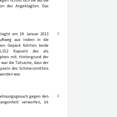
egen richtet sich die auf die
ion des Angeklagten. Das
2
klagte am 19. Januar 2013
ftweg aus Indien in die
nen Gepäck führten beide
5.152 Kapseln des als
phen mit. Hintergrund der
war die Tatsache, dass der
apseln des Schmerzmittels
worden war.
3
blehnungsgesuch gegen den
ngenheit verworfen, ist