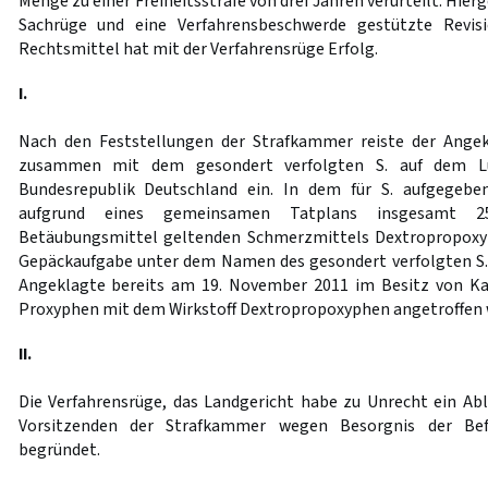
Menge zu einer Freiheitsstrafe von drei Jahren verurteilt. Hierg
Sachrüge und eine Verfahrensbeschwerde gestützte Revis
Rechtsmittel hat mit der Verfahrensrüge Erfolg.
I.
Nach den Feststellungen der Strafkammer reiste der Ange
zusammen mit dem gesondert verfolgten S. auf dem Lu
Bundesrepublik Deutschland ein. In dem für S. aufgegebe
aufgrund eines gemeinsamen Tatplans insgesamt 2
Betäubungsmittel geltenden Schmerzmittels Dextropropoxy
Gepäckaufgabe unter dem Namen des gesondert verfolgten S. 
Angeklagte bereits am 19. November 2011 im Besitz von K
Proxyphen mit dem Wirkstoff Dextropropoxyphen angetroffen 
II.
Die Verfahrensrüge, das Landgericht habe zu Unrecht ein A
Vorsitzenden der Strafkammer wegen Besorgnis der Befa
begründet.