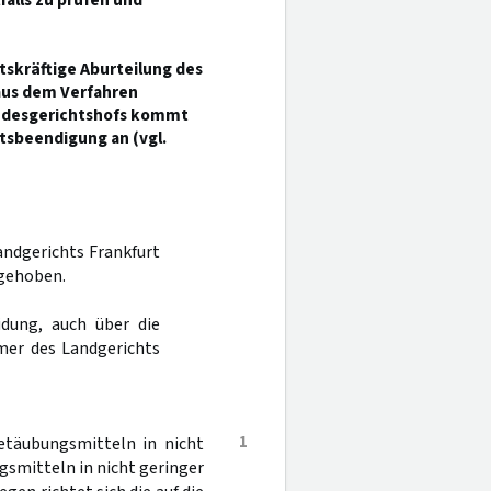
falls zu prüfen und
htskräftige Aburteilung des
aus dem Verfahren
undesgerichtshofs kommt
atsbeendigung an (vgl.
Landgerichts Frankfurt
fgehoben.
dung, auch über die
mer des Landgerichts
1
etäubungsmitteln in nicht
smitteln in nicht geringer