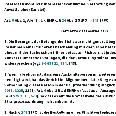
Interessenskonflikts: Interessenskonflikt bei Vertretung vo
Anwälte einer Kanzlei).
Art.
6
Abs. 1, Abs. 3 lit. d EMRK; §
24
Abs. 2 StPO; §
143
StPO
Leitsätze des Bearbeiters
1. Die Besorgnis der Befangenheit ist zwar nicht generell be
im Rahmen einer früheren Entscheidung mit der Sache befass
eines mit der Sache schon früher befassten Richters ist jedo
konkrete Umstände vorliegen, die der Vermutung seiner U
widersprechen (vgl.
BGHSt 21, 334
, 343).
2. Wenn absehbar ist, dass eine Auskunftsperson im weiteren
benötigt wird, hat das Gericht im Allgemeinen dafür Sorge zu
Vernehmung dieser Person in der Hauptverhandlung möglich 
2013, 3225
, 3226). Art.
6
Abs. 3 lit. d EMRK erfasst auch Aussag
BGH
StV 2010, 673
), so dass es auf die Prozessrolle der Ausku
Strafprozessordnung nicht ankommt.
3. Nach §
143
StPO ist die Bestellung eines Pflichtverteidig