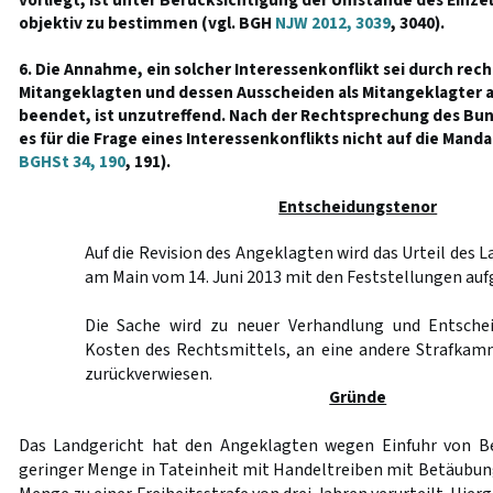
vorliegt, ist unter Berücksichtigung der Umstände des Einzel
objektiv zu bestimmen (vgl. BGH
NJW 2012, 3039
, 3040).
6. Die Annahme, ein solcher Interessenkonflikt sei durch rec
Mitangeklagten und dessen Ausscheiden als Mitangeklagter 
beendet, ist unzutreffend. Nach der Rechtsprechung des B
es für die Frage eines Interessenkonflikts nicht auf die Mand
BGHSt 34, 190
, 191).
Entscheidungstenor
Auf die Revision des Angeklagten wird das Urteil des 
am Main vom 14. Juni 2013 mit den Feststellungen au
Die Sache wird zu neuer Verhandlung und Entschei
Kosten des Rechtsmittels, an eine andere Strafkam
zurückverwiesen.
Gründe
Das Landgericht hat den Angeklagten wegen Einfuhr von B
geringer Menge in Tateinheit mit Handeltreiben mit Betäubung