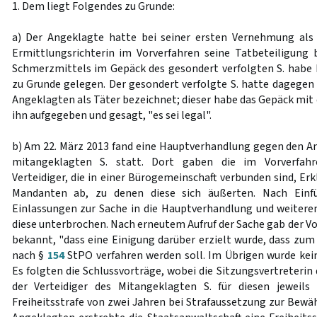
1. Dem liegt Folgendes zu Grunde:
a) Der Angeklagte hatte bei seiner ersten Vernehmung als 
Ermittlungsrichterin im Vorverfahren seine Tatbeteiligung b
Schmerzmittels im Gepäck des gesondert verfolgten S. habe
zu Grunde gelegen. Der gesondert verfolgte S. hatte dagegen
Angeklagten als Täter bezeichnet; dieser habe das Gepäck mit
ihn aufgegeben und gesagt, "es sei legal".
b) Am 22. März 2013 fand eine Hauptverhandlung gegen den 
mitangeklagten S. statt. Dort gaben die im Vorverfahre
Verteidiger, die in einer Bürogemeinschaft verbunden sind, Erk
Mandanten ab, zu denen diese sich äußerten. Nach Einf
Einlassungen zur Sache in die Hauptverhandlung und weiter
diese unterbrochen. Nach erneutem Aufruf der Sache gab der V
bekannt, "dass eine Einigung darüber erzielt wurde, dass zum
nach §
154
StPO verfahren werden soll. Im Übrigen wurde kein
Es folgten die Schlussvorträge, wobei die Sitzungsvertreterin
der Verteidiger des Mitangeklagten S. für diesen jeweils 
Freiheitsstrafe von zwei Jahren bei Strafaussetzung zur Bewä