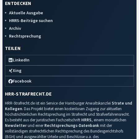
ENTDECKEN
Aktuelle Ausgabe
HRRS-Beiträge suchen
Archiv
Rechtsprechung
TEILEN
LinkedIn
Xing
Facebook
HRR-STRAFRECHT.DE
HRR-Strafrecht.de ist ein Service der Hamburger Anwaltskanzlei
Strate und
Kollegen
. Das Projekt bietet einen kostenlosen Zugang zur aktuellen
höchstrichterlichen Rechtsprechung im Strafrecht und Strafverfahrensrecht.
Es besteht aus der juristischen Fachzeitschrift
HRRS
, einem monatlichen
Newsletter
und einer
Rechtsprechungs-Datenbank
mit der
vollständigen strafrechtlichen Rechtsprechung des Bundesgerichtshofs
(BGH) und ausgewählter Urteile und Beschlüsse u.a. des