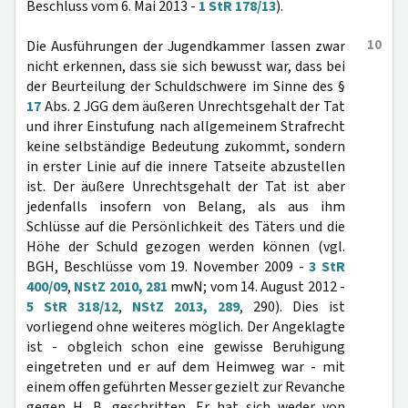
Beschluss vom 6. Mai 2013 -
1 StR 178/13
).
10
Die Ausführungen der Jugendkammer lassen zwar
nicht erkennen, dass sie sich bewusst war, dass bei
der Beurteilung der Schuldschwere im Sinne des §
17
Abs. 2 JGG dem äußeren Unrechtsgehalt der Tat
und ihrer Einstufung nach allgemeinem Strafrecht
keine selbständige Bedeutung zukommt, sondern
in erster Linie auf die innere Tatseite abzustellen
ist. Der äußere Unrechtsgehalt der Tat ist aber
jedenfalls insofern von Belang, als aus ihm
Schlüsse auf die Persönlichkeit des Täters und die
Höhe der Schuld gezogen werden können (vgl.
BGH, Beschlüsse vom 19. November 2009 -
3 StR
400/09
,
NStZ 2010, 281
mwN; vom 14. August 2012 -
5 StR 318/12
,
NStZ 2013, 289
, 290). Dies ist
vorliegend ohne weiteres möglich. Der Angeklagte
ist - obgleich schon eine gewisse Beruhigung
eingetreten und er auf dem Heimweg war - mit
einem offen geführten Messer gezielt zur Revanche
gegen H. B. geschritten. Er hat sich weder von