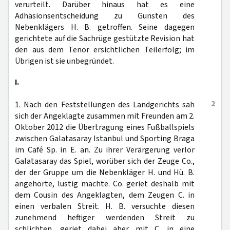
verurteilt. Darüber hinaus hat es eine
Adhäsionsentscheidung zu Gunsten des
Nebenklägers H. B. getroffen. Seine dagegen
gerichtete auf die Sachrüge gestützte Revision hat
den aus dem Tenor ersichtlichen Teilerfolg; im
Übrigen ist sie unbegründet.
I.
2
1. Nach den Feststellungen des Landgerichts sah
sich der Angeklagte zusammen mit Freunden am 2.
Oktober 2012 die Übertragung eines Fußballspiels
zwischen Galatasaray Istanbul und Sporting Braga
im Café Sp. in E. an. Zu ihrer Verärgerung verlor
Galatasaray das Spiel, worüber sich der Zeuge Co.,
der der Gruppe um die Nebenkläger H. und Hü. B.
angehörte, lustig machte. Co. geriet deshalb mit
dem Cousin des Angeklagten, dem Zeugen C. in
einen verbalen Streit. H. B. versuchte diesen
zunehmend heftiger werdenden Streit zu
schlichten, geriet dabei aber mit C. in eine