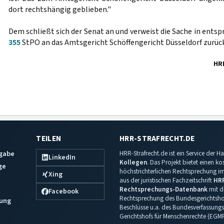
dort rechtshängig geblieben."
Dem schließt sich der Senat an und verweist die Sache in ent
355
StPO an das Amtsgericht Schöffengericht Düsseldorf zurück
HR
TEILEN
HRR-STRAFRECHT.DE
sgabe
HRR-Strafrecht.de ist ein Service der
LinkedIn
Kollegen
. Das Projekt bietet einen k
ge
höchstrichterlichen Rechtsprechung im 
Xing
aus der juristischen Fachzeitschrift
HR
Rechtsprechungs-Datenbank
mit de
Facebook
Rechtsprechung des Bundesgerichtshof
ung
Beschlüsse u.a. des Bundesverfassungs
Gerichtshofs für Menschenrechte (EGM