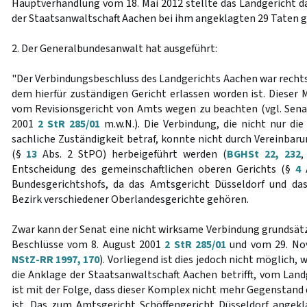
Hauptverhandlung vom 18. Mai 2012 stellte das Landgericht d
der Staatsanwaltschaft Aachen bei ihm angeklagten 29 Taten
2. Der Generalbundesanwalt hat ausgeführt:
"Der Verbindungsbeschluss des Landgerichts Aachen war rechts
dem hierfür zuständigen Gericht erlassen worden ist. Dieser
vom Revisionsgericht von Amts wegen zu beachten (vgl. Sena
2001
2 StR 285/01
m.w.N.). Die Verbindung, die nicht nur die
sachliche Zuständigkeit betraf, konnte nicht durch Vereinbaru
(§
13
Abs. 2 StPO) herbeigeführt werden (
BGHSt 22, 232
,
Entscheidung des gemeinschaftlichen oberen Gerichts (§
4
A
Bundesgerichtshofs, da das Amtsgericht Düsseldorf und d
Bezirk verschiedener Oberlandesgerichte gehören.
Zwar kann der Senat eine nicht wirksame Verbindung grundsätz
Beschlüsse vom 8. August 2001
2 StR 285/01
und vom 29. No
NStZ-RR 1997, 170
). Vorliegend ist dies jedoch nicht möglich, 
die Anklage der Staatsanwaltschaft Aachen betrifft, vom Land
ist mit der Folge, dass dieser Komplex nicht mehr Gegenstand d
ist. Das zum Amtsgericht Schöffengericht Düsseldorf angekl