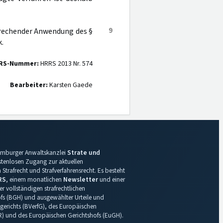
9
sprechender Anwendung des §
.
RS-Nummer:
HRRS 2013 Nr. 574
Bearbeiter:
Karsten Gaede
 Hamburger Anwaltskanzlei
Strate und
ostenlosen Zugang zur aktuellen
Strafrecht und Strafverfahrensrecht. Es besteht
RS
, einem monatlichen
Newsletter
und einer
r vollständigen strafrechtlichen
s (BGH) und ausgewählter Urteile und
gerichts (BVerfG), des Europäischen
R) und des Europäischen Gerichtshofs (EuGH).