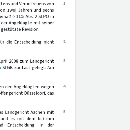
1
ltens und Veruntreuens von
 von zwei Jahren und sechs
 gemäß §
111i
Abs. 2 StPO in
h der Angeklagte mit seiner
 gestützte Revision.
2
ür die Entscheidung nicht
3
April 2008 zum Landgericht
a
StGB zur Last gelegt. Am
4
egen den Angeklagten wegen
fengericht Düsseldorf, das
5
as Landgericht Aachen mit
rband es mit dem bei ihm
d Entscheidung. In der