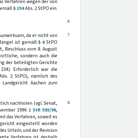
as Verfahren wegen der von
 gemäß §
154
Abs. 2 StPO ein.
6
7
unwirksam, da er nicht von
 Mangel ist gemäß §
6
StPO
t, Beschluss vom 8. August
 örtliche, sondern auch die
ng der beteiligten Gerichte
 234). Erforderlich war die
bs. 2 StPO), nämlich des
as Landgericht Aachen zum
8
lich nachholen (vgl. Senat,
vember 1996
2 StR 585/96
,
weil das Verfahren, soweit es
gericht eingestellt worden
es Urteils und der Revision
agte Verfahren ist deshalb