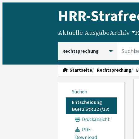
HRR
-Strafre
Aktuelle Ausgabe
Archiv
R
HRRS durchsuchen
Startseite
Rechtsprechung
B
Suchen
Entscheidung
BGH 2 StR 127/13:
Druckansicht
PDF-
Download