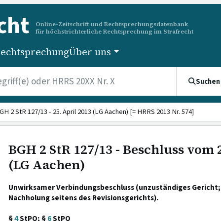
cht
Online-Zeitschrift und Rechtsprechungsdatenbank
für höchstrichterliche Rechtsprechung im Strafrecht
echtsprechung
Über uns
Suchen
GH 2 StR 127/13 - 25. April 2013 (LG Aachen) [= HRRS 2013 Nr. 574]
BGH 2 StR 127/13 - Beschluss vom 2
(LG Aachen)
Unwirksamer Verbindungsbeschluss (unzuständiges Gericht;
Nachholung seitens des Revisionsgerichts).
§
4
StPO; §
6
StPO