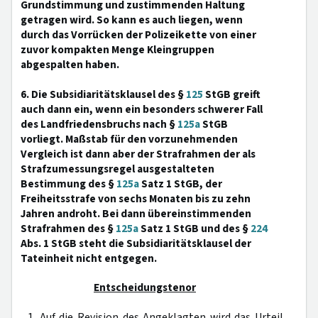
Grundstimmung und zustimmenden Haltung
getragen wird. So kann es auch liegen, wenn
durch das Vorrücken der Polizeikette von einer
zuvor kompakten Menge Kleingruppen
abgespalten haben.
6. Die Subsidiaritätsklausel des §
125
StGB greift
auch dann ein, wenn ein besonders schwerer Fall
des Landfriedensbruchs nach §
125a
StGB
vorliegt. Maßstab für den vorzunehmenden
Vergleich ist dann aber der Strafrahmen der als
Strafzumessungsregel ausgestalteten
Bestimmung des §
125a
Satz 1 StGB, der
Freiheitsstrafe von sechs Monaten bis zu zehn
Jahren androht. Bei dann übereinstimmenden
Strafrahmen des §
125a
Satz 1 StGB und des §
224
Abs. 1 StGB steht die Subsidiaritätsklausel der
Tateinheit nicht entgegen.
Entscheidungstenor
1. Auf die Revision des Angeklagten wird das Urteil