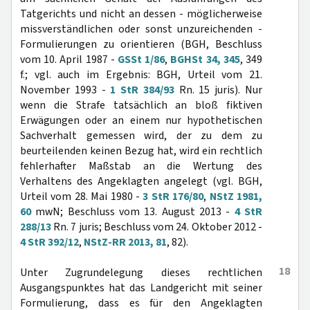
Tatgerichts und nicht an dessen - möglicherweise
missverständlichen oder sonst unzureichenden -
Formulierungen zu orientieren (BGH, Beschluss
vom 10. April 1987 -
GSSt 1/86
,
BGHSt 34, 345
, 349
f.; vgl. auch im Ergebnis: BGH, Urteil vom 21.
November 1993 -
1 StR 384/93
Rn. 15 juris). Nur
wenn die Strafe tatsächlich an bloß fiktiven
Erwägungen oder an einem nur hypothetischen
Sachverhalt gemessen wird, der zu dem zu
beurteilenden keinen Bezug hat, wird ein rechtlich
fehlerhafter Maßstab an die Wertung des
Verhaltens des Angeklagten angelegt (vgl. BGH,
Urteil vom 28. Mai 1980 -
3 StR 176/80
,
NStZ 1981,
60
mwN; Beschluss vom 13. August 2013 -
4 StR
288/13
Rn. 7 juris; Beschluss vom 24. Oktober 2012 -
4 StR 392/12
,
NStZ-RR 2013, 81
, 82).
18
Unter Zugrundelegung dieses rechtlichen
Ausgangspunktes hat das Landgericht mit seiner
Formulierung, dass es für den Angeklagten