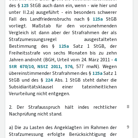
des §
125
StGB auch dann ein, wenn - wie hier und
unter II.2.a) ausgeführt - ein besonders schwerer
Fall des Landfriedensbruchs nach §
125a
StGB
vorliegt. Maßstab für den vorzunehmenden
Vergleich ist dann aber der Strafrahmen der als
Strafzumessungsregel ausgestalteten
Bestimmung des §
125a
Satz 1 StGB, der
Freiheitsstrafe von sechs Monaten bis zu zehn
Jahren androht (BGH, Urteil vom 24. März 2011 -
4
StR 670/10
,
NStZ 2011, 576
, 577 mwN). Wegen
übereinstimmender Strafrahmen des §
125a
Satz 1
StGB und des §
224
Abs. 1 StGB steht daher die
Subsidiaritätsklausel einer tateinheitlichen
Verurteilung nicht entgegen.
8
2. Der Strafausspruch hält indes rechtlicher
Nachprüfung nicht stand.
9
a) Die zu Lasten des Angeklagten im Rahmen der
Strafzumessung erfolgte Berücksichtigung der