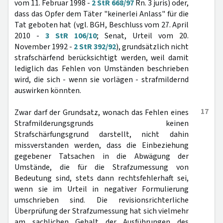
vom 11. Februar 1998 -
2 StR 668/97
Rn. 3 juris) oder,
dass das Opfer dem Täter "keinerlei Anlass" für die
Tat geboten hat (vgl. BGH, Beschluss vom 27. April
2010 -
3 StR 106/10
; Senat, Urteil vom 20.
November 1992 -
2 StR 392/92
), grundsätzlich nicht
strafschärfend berücksichtigt werden, weil damit
lediglich das Fehlen von Umständen beschrieben
wird, die sich - wenn sie vorlägen - strafmildernd
auswirken könnten.
17
Zwar darf der Grundsatz, wonach das Fehlen eines
Strafmilderungsgrunds keinen
Strafschärfungsgrund darstellt, nicht dahin
missverstanden werden, dass die Einbeziehung
gegebener Tatsachen in die Abwägung der
Umstände, die für die Strafzumessung von
Bedeutung sind, stets dann rechtsfehlerhaft sei,
wenn sie im Urteil in negativer Formulierung
umschrieben sind. Die revisionsrichterliche
Überprüfung der Strafzumessung hat sich vielmehr
am sachlichen Gehalt der Ausführungen des