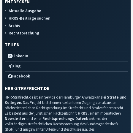
ENTDECKEN
Aktuelle Ausgabe
HRRS-Beiträge suchen
Archiv
Rechtsprechung
TEILEN
LinkedIn
Xing
Facebook
HRR-STRAFRECHT.DE
HRR-Strafrecht.de ist ein Service der Hamburger Anwaltskanzlei
Strate und
Kollegen
. Das Projekt bietet einen kostenlosen Zugang zur aktuellen
höchstrichterlichen Rechtsprechung im Strafrecht und Strafverfahrensrecht.
Es besteht aus der juristischen Fachzeitschrift
HRRS
, einem monatlichen
Newsletter
und einer
Rechtsprechungs-Datenbank
mit der
vollständigen strafrechtlichen Rechtsprechung des Bundesgerichtshofs
(BGH) und ausgewählter Urteile und Beschlüsse u.a. des