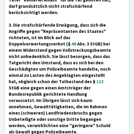
Täter "keinerlei Anlass" für die Tat geboten hat,
darf grundsätzlich nicht strafschärfend
berücksichtigt werden.
3. Die strafschärfende Erwägung, dass sich die
Angriffe gegen "Repräsentanten des Staates"
richteten, ist im Blick auf das
Doppelverwertungsverbot (§
46
Abs. 3 StGB) bei
einem Widerstand gegen Vollstreckungsbeamte
nicht unbedenklich. Sie lässt besorgen, dass das
Tatgericht den Umstand, dass es sich bei den
Geschädigten um Polizeibeamte handelte, noch
einmal zu Lasten des Angeklagten eingestellt
hat, obgleich schon der Tatbestand des §
113
StGB eine gegen einen Amtsträger der
Bundesrepublik gerichtete Handlung
voraussetzt. Im Übrigen lässt sich kaum
annehmen, Gewalttätigkeiten, die im Rahmen
eines (schweren) Landfriedensbruchs gegen
Unbeteiligte oder sonstige Dritte begangen
werden, verwirklichten eine "geringere" Schuld
als Gewalt gegen Polizeibeamte.