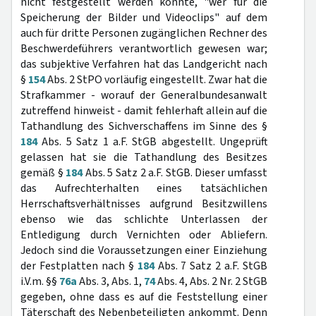
nicht festgestellt werden konnte, "wer für die
Speicherung der Bilder und Videoclips" auf dem
auch für dritte Personen zugänglichen Rechner des
Beschwerdeführers verantwortlich gewesen war;
das subjektive Verfahren hat das Landgericht nach
§
154
Abs. 2 StPO vorläufig eingestellt. Zwar hat die
Strafkammer - worauf der Generalbundesanwalt
zutreffend hinweist - damit fehlerhaft allein auf die
Tathandlung des Sichverschaffens im Sinne des §
184
Abs. 5 Satz 1 a.F. StGB abgestellt. Ungeprüft
gelassen hat sie die Tathandlung des Besitzes
gemäß §
184
Abs. 5 Satz 2 a.F. StGB. Dieser umfasst
das Aufrechterhalten eines tatsächlichen
Herrschaftsverhältnisses aufgrund Besitzwillens
ebenso wie das schlichte Unterlassen der
Entledigung durch Vernichten oder Abliefern.
Jedoch sind die Voraussetzungen einer Einziehung
der Festplatten nach §
184
Abs. 7 Satz 2 a.F. StGB
i.V.m. §§
76a
Abs. 3, Abs. 1,
74
Abs. 4, Abs. 2 Nr. 2 StGB
gegeben, ohne dass es auf die Feststellung einer
Täterschaft des Nebenbeteiligten ankommt. Denn