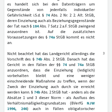
es handelt sich bei den Datenträgern um
Gegenstände von jedenfalls individueller
Gefährlichkeit i.S.d. §
74
Abs. 2 Nr. 2 2. Alt. StGB,
deren Einziehung auch als Beziehungsgegenstände
der Tat nach §
184
Abs. 7 Satz 2 a.F. StGB zwingend
anzuordnen ist. Auf die zusätzlichen
Voraussetzungen des §
74a
StGB kommt es nicht
an.
3
Nicht beachtet hat das Landgericht allerdings die
Vorschrift des §
74b
Abs. 2 StGB. Danach hat das
Gericht in den Fällen der §§
74
und
74a
StGB
anzuordnen, dass die Einziehung (lediglich)
vorbehalten bleibt und eine weniger
einschneidende Maßnahme zu treffen, wenn der
Zweck der Einziehung auch durch sie erreicht
werden kann. §
74b
Abs. 2 StGB hat - anders als die
Absätze 1 und 3 dieser Norm - als Ausfluss des
Verhältnismäßigkeitsgrundsatzes (BVerfG
NJW
1996, 246
) auch in Fällen obligatorischer