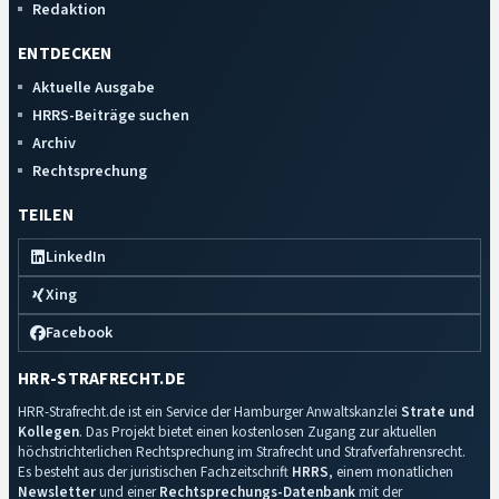
Redaktion
ENTDECKEN
Aktuelle Ausgabe
HRRS-Beiträge suchen
Archiv
Rechtsprechung
TEILEN
LinkedIn
Xing
Facebook
HRR-STRAFRECHT.DE
HRR-Strafrecht.de ist ein Service der Hamburger Anwaltskanzlei
Strate und
Kollegen
. Das Projekt bietet einen kostenlosen Zugang zur aktuellen
höchstrichterlichen Rechtsprechung im Strafrecht und Strafverfahrensrecht.
Es besteht aus der juristischen Fachzeitschrift
HRRS
, einem monatlichen
Newsletter
und einer
Rechtsprechungs-Datenbank
mit der