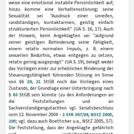
weise eine emotional instabile Persönlichkeit auf;
hinzu komme eine Verhaltensstörung; seine
Sexualität sei "Ausdruck einer unreifen,
randständigen, kontaktarmen, geistig einfach
strukturierten Persönlichkeit" (UA S. 16, 17). Auch
der Hinweis, beim Angeklagten sei "aufgrund
seiner geistigen Behinderung seine Fähigkeit,
einem relativ normalen Impuls, z. B. einem
sexuellen Bedürfnis, etwas entgegen zu setzen,
relativ gering ausgeprägt" (UA S. 19), belegt weder
das Vorliegen einer zur erheblichen Minderung der
Steuerungsfähigkeit führenden Störung im Sinne
von §§
20
,
21
StGB noch das Vorliegen eines
Zustands, der Grundlage einer Unterbringung nach
§
63
StGB sein könnte (zu den Anforderungen an
die Feststellungen und an
Sachverständigengutachten vgl. Senatsbeschluss
vom 12. November 2004 -
2 StR 367/04
,
NStZ 2005,
205
; vgl. dazu auch Boetticher u.a., NStZ 2005, 57).
Die Feststellung, dass der Angeklagte gefährlich