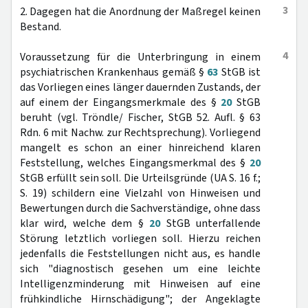
3
2. Dagegen hat die Anordnung der Maßregel keinen
Bestand.
4
Voraussetzung für die Unterbringung in einem
psychiatrischen Krankenhaus gemäß §
63
StGB ist
das Vorliegen eines länger dauernden Zustands, der
auf einem der Eingangsmerkmale des §
20
StGB
beruht (vgl. Tröndle/ Fischer, StGB 52. Aufl. § 63
Rdn. 6 mit Nachw. zur Rechtsprechung). Vorliegend
mangelt es schon an einer hinreichend klaren
Feststellung, welches Eingangsmerkmal des §
20
StGB erfüllt sein soll. Die Urteilsgründe (UA S. 16 f.;
S. 19) schildern eine Vielzahl von Hinweisen und
Bewertungen durch die Sachverständige, ohne dass
klar wird, welche dem §
20
StGB unterfallende
Störung letztlich vorliegen soll. Hierzu reichen
jedenfalls die Feststellungen nicht aus, es handle
sich "diagnostisch gesehen um eine leichte
Intelligenzminderung mit Hinweisen auf eine
frühkindliche Hirnschädigung"; der Angeklagte