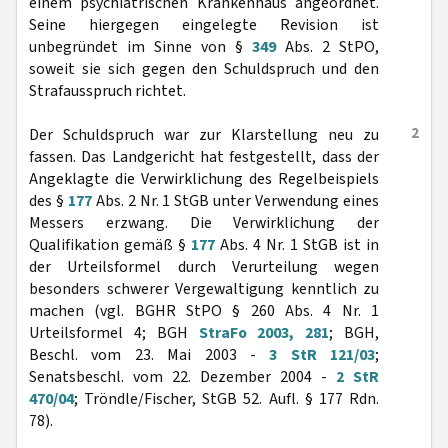
einem psychiatrischen Krankenhaus angeordnet.
Seine hiergegen eingelegte Revision ist
unbegründet im Sinne von §
349
Abs. 2 StPO,
soweit sie sich gegen den Schuldspruch und den
Strafausspruch richtet.
2
Der Schuldspruch war zur Klarstellung neu zu
fassen. Das Landgericht hat festgestellt, dass der
Angeklagte die Verwirklichung des Regelbeispiels
des §
177
Abs. 2 Nr. 1 StGB unter Verwendung eines
Messers erzwang. Die Verwirklichung der
Qualifikation gemäß §
177
Abs. 4 Nr. 1 StGB ist in
der Urteilsformel durch Verurteilung wegen
besonders schwerer Vergewaltigung kenntlich zu
machen (vgl. BGHR StPO § 260 Abs. 4 Nr. 1
Urteilsformel 4; BGH
StraFo 2003, 281
; BGH,
Beschl. vom 23. Mai 2003 -
3 StR 121/03
;
Senatsbeschl. vom 22. Dezember 2004 -
2 StR
470/04
; Tröndle/Fischer, StGB 52. Aufl. § 177 Rdn.
78).