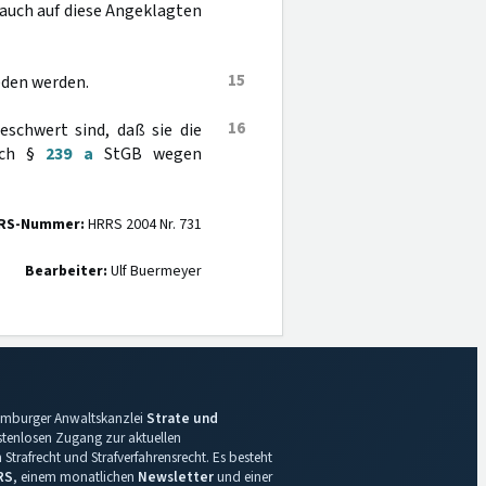
auch auf diese Angeklagten
15
eden werden.
16
eschwert sind, daß sie die
nach §
239 a
StGB wegen
RS-Nummer:
HRRS 2004 Nr. 731
Bearbeiter:
Ulf Buermeyer
 Hamburger Anwaltskanzlei
Strate und
ostenlosen Zugang zur aktuellen
Strafrecht und Strafverfahrensrecht. Es besteht
RS
, einem monatlichen
Newsletter
und einer