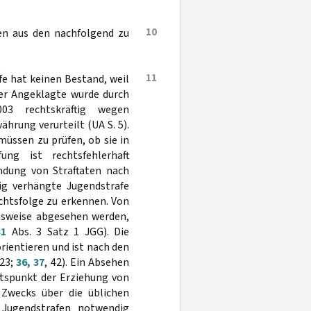
10
gen aus den nachfolgend zu
11
fe hat keinen Bestand, weil
er Angeklagte wurde durch
03 rechtskräftig wegen
hrung verurteilt (UA S. 5).
üssen zu prüfen, ob sie in
ung ist rechtsfehlerhaft
ndung von Straftaten nach
tig verhängte Jugendstrafe
echtsfolge zu erkennen. Von
hmsweise abgesehen werden,
31
Abs. 3 Satz 1 JGG). Die
rientieren und ist nach den
 23;
36, 37
, 42). Ein Absehen
htspunkt der Erziehung von
Zwecks über die üblichen
 Jugendstrafen notwendig