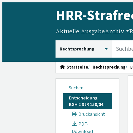
HRR
-Strafre
Aktuelle Ausgabe
Archiv
R
HRRS durchsuchen
Startseite
Rechtsprechung
B
Suchen
Entscheidung
BGH 2 StR 150/04:
Druckansicht
PDF-
Download