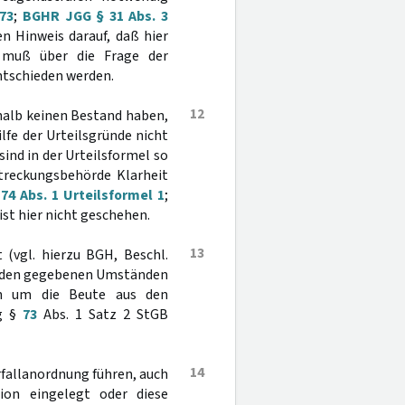
273
;
BGHR JGG § 31 Abs. 3
en Hinweis darauf, daß hier
 muß über die Frage der
ntschieden werden.
12
halb keinen Bestand haben,
ilfe der Urteilsgründe nicht
ind in der Urteilsformel so
streckungsbehörde Klarheit
4 Abs. 1 Urteilsformel 1
;
 ist hier nicht geschehen.
13
 (vgl. hierzu BGH, Beschl.
er den gegebenen Umständen
en um die Beute aus den
ng §
73
Abs. 1 Satz 2 StGB
14
rfallanordnung führen, auch
sion eingelegt oder diese