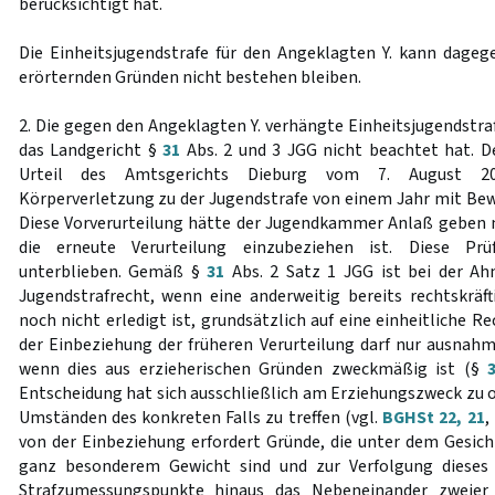
berücksichtigt hat.
Die Einheitsjugendstrafe für den Angeklagten Y. kann dage
erörternden Gründen nicht bestehen bleiben.
2. Die gegen den Angeklagten Y. verhängte Einheitsjugendstra
das Landgericht §
31
Abs. 2 und 3 JGG nicht beachtet hat. D
Urteil des Amtsgerichts Dieburg vom 7. August 20
Körperverletzung zu der Jugendstrafe von einem Jahr mit Bewä
Diese Vorverurteilung hätte der Jugendkammer Anlaß geben m
die erneute Verurteilung einzubeziehen ist. Diese Prüf
unterblieben. Gemäß §
31
Abs. 2 Satz 1 JGG ist bei der Ah
Jugendstrafrecht, wenn eine anderweitig bereits rechtskräf
noch nicht erledigt ist, grundsätzlich auf eine einheitliche R
der Einbeziehung der früheren Verurteilung darf nur ausna
wenn dies aus erzieherischen Gründen zweckmäßig ist (§
Entscheidung hat sich ausschließlich am Erziehungszweck zu o
Umständen des konkreten Falls zu treffen (vgl.
BGHSt 22, 21
,
von der Einbeziehung erfordert Gründe, die unter dem Gesic
ganz besonderem Gewicht sind und zur Verfolgung dieses 
Strafzumessungspunkte hinaus das Nebeneinander zweier