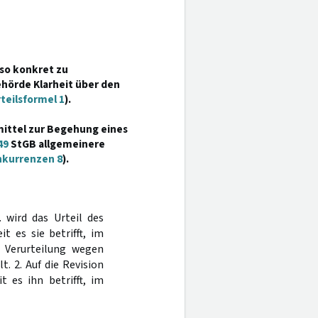
 so konkret zu
ehörde Klarheit über den
teilsformel 1
).
mittel zur Begehung eines
49
StGB allgemeinere
nkurrenzen 8
).
. wird das Urteil des
 es sie betrifft, im
e Verurteilung wegen
. 2. Auf die Revision
t es ihn betrifft, im