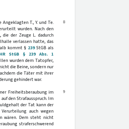
8
e Angeklagten T., Y. und Te.
erurteilt wurden. Nach den
, die der Zeuge L. dadurch
elhalle verlassen hatte, das
shalb kommt §
239
StGB als
HR StGB § 239 Abs. 1
Fällen wurden dem Tatopfer,
nicht die Beine, sondern nur
nachdem die Täter mit ihrer
nderung gehindert war.
9
ener Freiheitsberaubung im
n auf den Strafausspruch. Im
uldgehalt der Tat kann der
 Verurteilung auch wegen
den wären. Dem steht nicht
eraubung straferschwerend