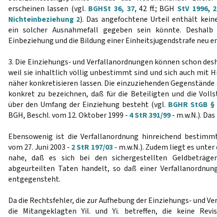
erscheinen lassen (vgl.
BGHSt 36, 37
, 42 ff.; BGH
StV 1996, 
Nichteinbeziehung 2
). Das angefochtene Urteil enthält kein
ein solcher Ausnahmefall gegeben sein könnte. Deshalb
Einbeziehung und die Bildung einer Einheitsjugendstrafe neu e
3. Die Einziehungs- und Verfallanordnungen können schon des
weil sie inhaltlich völlig unbestimmt sind und sich auch mit H
näher konkretisieren lassen. Die einzuziehenden Gegenstände s
konkret zu bezeichnen, daß für die Beteiligten und die Voll
über den Umfang der Einziehung besteht (vgl.
BGHR StGB § 7
BGH, Beschl. vom 12. Oktober 1999 -
4 StR 391/99
- m.w.N.). Das
Ebensowenig ist die Verfallanordnung hinreichend bestimmt
vom 27. Juni 2003 -
2 StR 197/03
- m.w.N.). Zudem liegt es unt
nahe, daß es sich bei den sichergestellten Geldbeträg
abgeurteilten Taten handelt, so daß einer Verfallanordnu
entgegensteht.
Da die Rechtsfehler, die zur Aufhebung der Einziehungs- und Ve
die Mitangeklagten Yil. und Yi. betreffen, die keine Revi