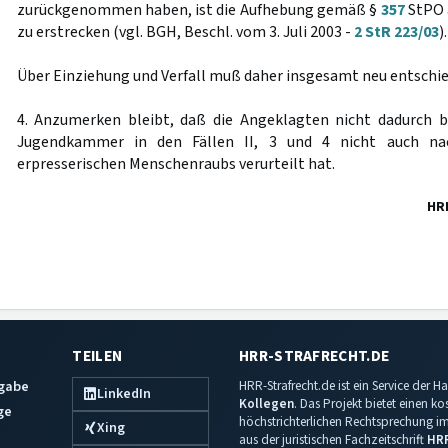
zurückgenommen haben, ist die Aufhebung gemäß §
357
StPO 
zu erstrecken (vgl. BGH, Beschl. vom 3. Juli 2003 -
2 StR 223/03
).
Über Einziehung und Verfall muß daher insgesamt neu entschi
4. Anzumerken bleibt, daß die Angeklagten nicht dadurch b
Jugendkammer in den Fällen II, 3 und 4 nicht auch 
erpresserischen Menschenraubs verurteilt hat.
HR
TEILEN
HRR-STRAFRECHT.DE
sgabe
HRR-Strafrecht.de ist ein Service der
LinkedIn
Kollegen
. Das Projekt bietet einen k
ge
höchstrichterlichen Rechtsprechung im 
Xing
aus der juristischen Fachzeitschrift
HR