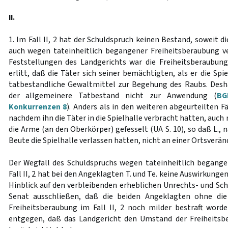
II.
1. Im Fall II, 2 hat der Schuldspruch keinen Bestand, soweit di
auch wegen tateinheitlich begangener Freiheitsberaubung v
Feststellungen des Landgerichts war die Freiheitsberaubung
erlitt, daß die Täter sich seiner bemächtigten, als er die Spi
tatbestandliche Gewaltmittel zur Begehung des Raubs. De
der allgemeinere Tatbestand nicht zur Anwendung (
BG
Konkurrenzen 8
). Anders als in den weiteren abgeurteilten 
nachdem ihn die Täter in die Spielhalle verbracht hatten, auch 
die Arme (an den Oberkörper) gefesselt (UA S. 10), so daß L., 
Beute die Spielhalle verlassen hatten, nicht an einer Ortsverä
Der Wegfall des Schuldspruchs wegen tateinheitlich begang
Fall II, 2 hat bei den Angeklagten T. und Te. keine Auswirkunge
Hinblick auf den verbleibenden erheblichen Unrechts- und Sch
Senat ausschließen, daß die beiden Angeklagten ohne die
Freiheitsberaubung im Fall II, 2 noch milder bestraft wor
entgegen, daß das Landgericht den Umstand der Freiheitsb