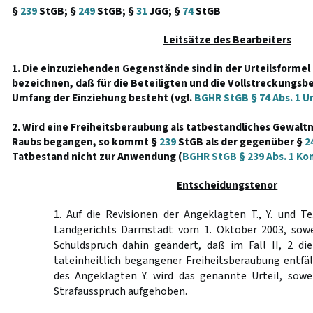
§
239
StGB; §
249
StGB; §
31
JGG; §
74
StGB
Leitsätze des Bearbeiters
1. Die einzuziehenden Gegenstände sind in der Urteilsformel
bezeichnen, daß für die Beteiligten und die Vollstreckungsb
Umfang der Einziehung besteht (vgl.
BGHR StGB § 74 Abs. 1 Ur
2. Wird eine Freiheitsberaubung als tatbestandliches Gewalt
Raubs begangen, so kommt §
239
StGB als der gegenüber §
2
Tatbestand nicht zur Anwendung (
BGHR StGB § 239 Abs. 1 Ko
Entscheidungstenor
1. Auf die Revisionen der Angeklagten T., Y. und Te
Landgerichts Darmstadt vom 1. Oktober 2003, soweit
Schuldspruch dahin geändert, daß im Fall II, 2 di
tateinheitlich begangener Freiheitsberaubung entfällt
des Angeklagten Y. wird das genannte Urteil, sowei
Strafausspruch aufgehoben.