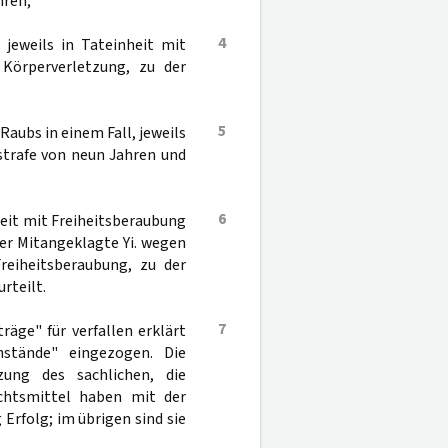
hren;
4
 jeweils in Tateinheit mit
 Körperverletzung, zu der
5
Raubs in einem Fall, jeweils
strafe von neun Jahren und
6
eit mit Freiheitsberaubung
er Mitangeklagte Yi. wegen
Freiheitsberaubung, zu der
rteilt.
7
räge" für verfallen erklärt
nstände" eingezogen. Die
ung des sachlichen, die
chtsmittel haben mit der
Erfolg; im übrigen sind sie