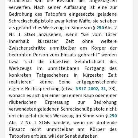
Strafsenat will die Revision des Angeklagten
verwerfen. Nach seiner Auffassung ist eine zur
Bedrohung des Tatopfers eingesetzte geladene
Schreckschußpistole zwar keine Waffe, sie sei aber
als gefährliches Werkzeug im Sinne von §
250
Abs. 2
Nr. 1 StGB anzusehen, wenn "sie vom Täter
innerhalb kürzester Zeit ohne weitere
Zwischenschritte unmittelbar am Körper der
bedrohten Person zum Einsatz gebracht" werden
bzw. "sich die objektive Gefährlichkeit des
Werkzeugs im unmittelbaren Fortgang des
konkreten Tatgeschehens in kürzester Zeit
realisieren" könne. Seine entgegenstehende
eigene Rechtsprechung (etwa
NStZ 2002, 31
, 33),
wonach es sich bei einer bei einem Raub oder einer
räuberischen Erpressung zur Bedrohung
verwendeten geladenen Schreckschußpistole nicht
um ein gefährliches Werkzeug im Sinne von §
250
Abs. 2 Nr. 1 StGB handele, wenn der drohende
Einsatz nicht unmittelbar am Körper des
Tatopfers erfolge, will der Senat aufgeben.