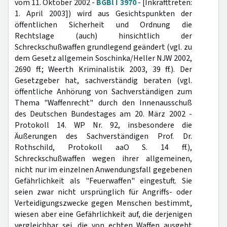
vom 11. Oktober 2002 -
BGBl I 3970
- [Inkrafttreten:
1. April 2003]) wird aus Gesichtspunkten der
öffentlichen Sicherheit und Ordnung die
Rechtslage (auch) hinsichtlich der
Schreckschußwaffen grundlegend geändert (vgl. zu
dem Gesetz allgemein Soschinka/Heller NJW 2002,
2690 ff.; Weerth Kriminalistik 2003, 39 ff.). Der
Gesetzgeber hat, sachverständig beraten (vgl.
öffentliche Anhörung von Sachverständigen zum
Thema "Waffenrecht" durch den Innenausschuß
des Deutschen Bundestages am 20. März 2002 -
Protokoll 14. WP Nr. 92, insbesondere die
Äußerungen des Sachverständigen Prof. Dr.
Rothschild, Protokoll aaO S. 14 ff.),
Schreckschußwaffen wegen ihrer allgemeinen,
nicht nur im einzelnen Anwendungsfall gegebenen
Gefährlichkeit als "Feuerwaffen" eingestuft. Sie
seien zwar nicht ursprünglich für Angriffs- oder
Verteidigungszwecke gegen Menschen bestimmt,
wiesen aber eine Gefährlichkeit auf, die derjenigen
vergleichbar sei, die von echten Waffen ausgeht