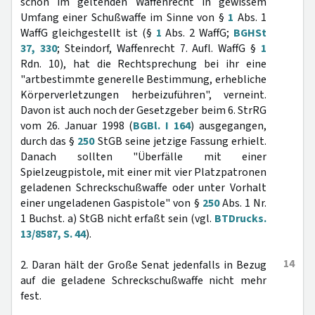
schon im geltenden Waffenrecht in gewissem
Umfang einer Schußwaffe im Sinne von §
1
Abs. 1
WaffG gleichgestellt ist (§
1
Abs. 2 WaffG;
BGHSt
37, 330
; Steindorf, Waffenrecht 7. Aufl. WaffG §
1
Rdn. 10), hat die Rechtsprechung bei ihr eine
"artbestimmte generelle Bestimmung, erhebliche
Körperverletzungen herbeizuführen", verneint.
Davon ist auch noch der Gesetzgeber beim 6. StrRG
vom 26. Januar 1998 (
BGBl. I 164
) ausgegangen,
durch das §
250
StGB seine jetzige Fassung erhielt.
Danach sollten "Überfälle mit einer
Spielzeugpistole, mit einer mit vier Platzpatronen
geladenen Schreckschußwaffe oder unter Vorhalt
einer ungeladenen Gaspistole" von §
250
Abs. 1 Nr.
1 Buchst. a) StGB nicht erfaßt sein (vgl.
BTDrucks.
13/8587, S. 44
).
14
2. Daran hält der Große Senat jedenfalls in Bezug
auf die geladene Schreckschußwaffe nicht mehr
fest.