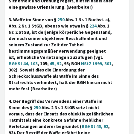
Sicherheit und Ordnung regelt, bieten dabei aber
eine gewisse Orientierung. (Bearbeiter)
3. Waffe im Sinne von §
250
Abs. 1 Nr. 1 Buchst. a),
Abs. 2 Nr. 1 StGB, ebenso wie etwa in §
224
Abs. 1
Nr. 2 StGB, ist derjenige körperliche Gegenstand,
der nach seiner objektiven Beschaffenheit und
seinem Zustand zur Zeit der Tat bei
bestimmungsgemäßer Verwendung geeignet
ist, erhebliche Verletzungen zuzufügen (vgl.
BGHSt 44, 103
, 105;
45, 92
, 93; BGH
NStZ 1999, 301
,
302). Soweit dies die Einordnung der
Schreckschusswaffe als Waffe im Sinne des
Strafrechts verhindert, hält der BGH hieran nicht
mehr fest (Bearbeiter)
4. Der Begriff des Verwendens einer Waffe im
Sinne des §
250
Abs. 2 Nr. 1 StGB setzt nicht
voraus, dass der Einsatz des objektiv gefährlichen
Tatmittels eine konkrete Gefahr erheblicher
Verletzungen anderer begründet (
BGHSt 45, 92
,
93). Der Begriff der Waffe erfährt keine