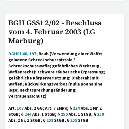
BGH GSSt 2/02 - Beschluss
vom 4. Februar 2003 (LG
Marburg)
BGHSt 48, 197
; Raub (Verwendung einer Waffe;
geladene Schreckschusspistole /
Schreckschusswaffe; gefährliches Werkzeug;
Waffenrecht); schwere räuberische Erpressung;
gefährliche Körperverletzung; Diebstahl mit
Waffen; Rückwirkungsverbot (nulla poena sine
lege; Rechtsprechungsänderung;
Vertrauensschutz).
Art.
103
Abs. 2 GG; Art.
7
EMRK; §
224
Abs. 1 Nr. 2
StGB; §
244
Abs. 1 StGB; §
250
Abs. 1 StGB; §
250
Abs. 2 Nr. 1 StGB; §
253
StGB; §
255
StGB