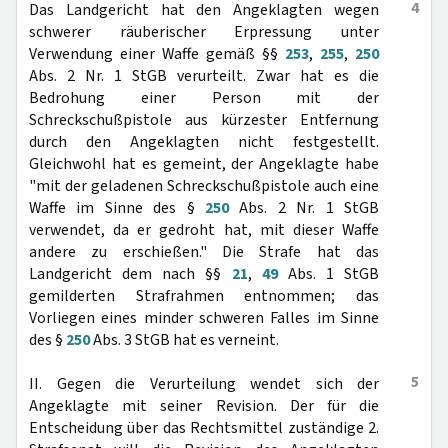
4
Das Landgericht hat den Angeklagten wegen
schwerer räuberischer Erpressung unter
Verwendung einer Waffe gemäß §§
253
,
255
,
250
Abs. 2 Nr. 1 StGB verurteilt. Zwar hat es die
Bedrohung einer Person mit der
Schreckschußpistole aus kürzester Entfernung
durch den Angeklagten nicht festgestellt.
Gleichwohl hat es gemeint, der Angeklagte habe
"mit der geladenen Schreckschußpistole auch eine
Waffe im Sinne des §
250
Abs. 2 Nr. 1 StGB
verwendet, da er gedroht hat, mit dieser Waffe
andere zu erschießen." Die Strafe hat das
Landgericht dem nach §§
21
,
49
Abs. 1 StGB
gemilderten Strafrahmen entnommen; das
Vorliegen eines minder schweren Falles im Sinne
des §
250
Abs. 3 StGB hat es verneint.
5
II. Gegen die Verurteilung wendet sich der
Angeklagte mit seiner Revision. Der für die
Entscheidung über das Rechtsmittel zuständige 2.