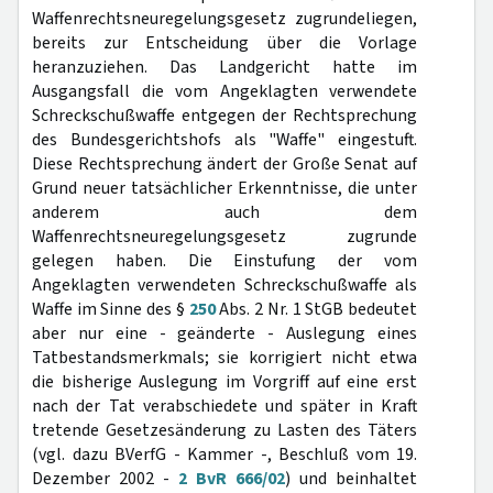
Waffenrechtsneuregelungsgesetz zugrundeliegen,
bereits zur Entscheidung über die Vorlage
heranzuziehen. Das Landgericht hatte im
Ausgangsfall die vom Angeklagten verwendete
Schreckschußwaffe entgegen der Rechtsprechung
des Bundesgerichtshofs als "Waffe" eingestuft.
Diese Rechtsprechung ändert der Große Senat auf
Grund neuer tatsächlicher Erkenntnisse, die unter
anderem auch dem
Waffenrechtsneuregelungsgesetz zugrunde
gelegen haben. Die Einstufung der vom
Angeklagten verwendeten Schreckschußwaffe als
Waffe im Sinne des §
250
Abs. 2 Nr. 1 StGB bedeutet
aber nur eine - geänderte - Auslegung eines
Tatbestandsmerkmals; sie korrigiert nicht etwa
die bisherige Auslegung im Vorgriff auf eine erst
nach der Tat verabschiedete und später in Kraft
tretende Gesetzesänderung zu Lasten des Täters
(vgl. dazu BVerfG - Kammer -, Beschluß vom 19.
Dezember 2002 -
2 BvR 666/02
) und beinhaltet