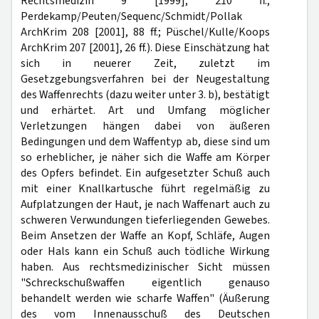
Rechtsmedizin 9 [1999], 210 ff.;
Perdekamp/Peuten/Sequenc/Schmidt/Pollak
ArchKrim 208 [2001], 88 ff.; Püschel/Kulle/Koops
ArchKrim 207 [2001], 26 ff.). Diese Einschätzung hat
sich in neuerer Zeit, zuletzt im
Gesetzgebungsverfahren bei der Neugestaltung
des Waffenrechts (dazu weiter unter 3. b), bestätigt
und erhärtet. Art und Umfang möglicher
Verletzungen hängen dabei von äußeren
Bedingungen und dem Waffentyp ab, diese sind um
so erheblicher, je näher sich die Waffe am Körper
des Opfers befindet. Ein aufgesetzter Schuß auch
mit einer Knallkartusche führt regelmäßig zu
Aufplatzungen der Haut, je nach Waffenart auch zu
schweren Verwundungen tieferliegenden Gewebes.
Beim Ansetzen der Waffe an Kopf, Schläfe, Augen
oder Hals kann ein Schuß auch tödliche Wirkung
haben. Aus rechtsmedizinischer Sicht müssen
"Schreckschußwaffen eigentlich genauso
behandelt werden wie scharfe Waffen" (Äußerung
des vom Innenausschuß des Deutschen