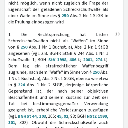
nicht möglich, wenn nicht zugleich die Frage der
Eigenschaft der geladenen Schreckschußwaffe als
einer Waffe im Sinne des §
250
Abs. 2 Nr. 1 StGB in
die Prüfung einbezogen wird.
13
1. Die Rechtsprechung hat bisher
Schreckschußwaffen nicht als "Waffen" im Sinne
von §
250
Abs. 1 Nr. 1 Buchst. a), Abs. 2 Nr. 1 StGB
angesehen (vgl. z.B. BGHR StGB § 244 Abs. 1 Nr. 1
Schußwaffe 1; BGH
StV 1998, 486
f.;
2001, 274
f.).
Dem lag ein strafrechtlicher Waffenbegriff
zugrunde, nach dem "Waffe" im Sinne von §
250
Abs.
1 Nr. 1 Buchst. a), Abs. 2 Nr. 1 StGB, ebenso wie etwa
in §
224
Abs. 1 Nr. 2 StGB, derjenige körperliche
Gegenstand ist, der nach seiner objektiven
Beschaffenheit und seinem Zustand zur Zeit der
Tat bei bestimmungsgemäßer Verwendung
geeignet ist, erhebliche Verletzungen zuzufügen
(vgl.
BGHSt 44, 103
, 105;
45, 92
, 93; BGH
NStZ 1999,
301
, 302). Obwohl die Schreckschußwaffe auch