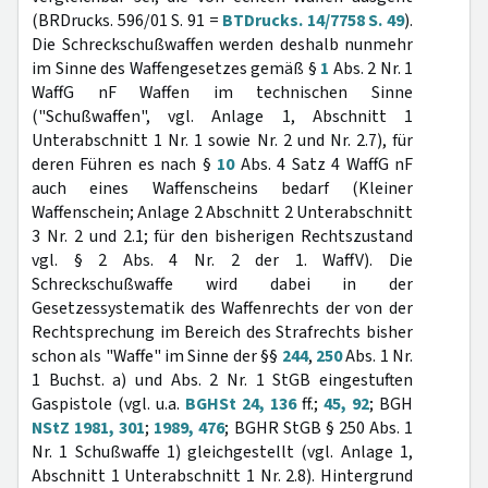
(BRDrucks. 596/01 S. 91 =
BTDrucks. 14/7758 S. 49
).
Die Schreckschußwaffen werden deshalb nunmehr
im Sinne des Waffengesetzes gemäß §
1
Abs. 2 Nr. 1
WaffG nF Waffen im technischen Sinne
("Schußwaffen", vgl. Anlage 1, Abschnitt 1
Unterabschnitt 1 Nr. 1 sowie Nr. 2 und Nr. 2.7), für
deren Führen es nach §
10
Abs. 4 Satz 4 WaffG nF
auch eines Waffenscheins bedarf (Kleiner
Waffenschein; Anlage 2 Abschnitt 2 Unterabschnitt
3 Nr. 2 und 2.1; für den bisherigen Rechtszustand
vgl. § 2 Abs. 4 Nr. 2 der 1. WaffV). Die
Schreckschußwaffe wird dabei in der
Gesetzessystematik des Waffenrechts der von der
Rechtsprechung im Bereich des Strafrechts bisher
schon als "Waffe" im Sinne der §§
244
,
250
Abs. 1 Nr.
1 Buchst. a) und Abs. 2 Nr. 1 StGB eingestuften
Gaspistole (vgl. u.a.
BGHSt 24, 136
ff.;
45, 92
; BGH
NStZ 1981, 301
;
1989, 476
; BGHR StGB § 250 Abs. 1
Nr. 1 Schußwaffe 1) gleichgestellt (vgl. Anlage 1,
Abschnitt 1 Unterabschnitt 1 Nr. 2.8). Hintergrund