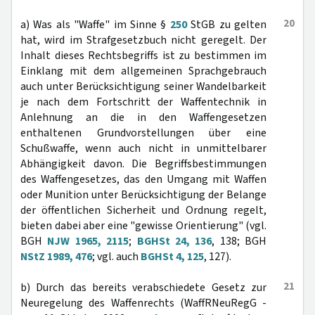
20
a) Was als "Waffe" im Sinne §
250
StGB zu gelten
hat, wird im Strafgesetzbuch nicht geregelt. Der
Inhalt dieses Rechtsbegriffs ist zu bestimmen im
Einklang mit dem allgemeinen Sprachgebrauch
auch unter Berücksichtigung seiner Wandelbarkeit
je nach dem Fortschritt der Waffentechnik in
Anlehnung an die in den Waffengesetzen
enthaltenen Grundvorstellungen über eine
Schußwaffe, wenn auch nicht in unmittelbarer
Abhängigkeit davon. Die Begriffsbestimmungen
des Waffengesetzes, das den Umgang mit Waffen
oder Munition unter Berücksichtigung der Belange
der öffentlichen Sicherheit und Ordnung regelt,
bieten dabei aber eine "gewisse Orientierung" (vgl.
BGH
NJW 1965, 2115
;
BGHSt 24, 136
, 138; BGH
NStZ 1989, 476
; vgl. auch
BGHSt 4, 125
, 127).
21
b) Durch das bereits verabschiedete Gesetz zur
Neuregelung des Waffenrechts (WaffRNeuRegG -