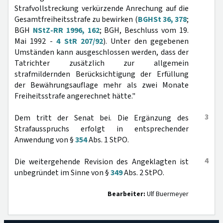
Strafvollstreckung verkürzende Anrechung auf die
Gesamtfreiheitsstrafe zu bewirken (
BGHSt 36, 378
;
BGH
NStZ-RR 1996, 162
; BGH, Beschluss vom 19.
Mai 1992 -
4 StR 207/92
). Unter den gegebenen
Umständen kann ausgeschlossen werden, dass der
Tatrichter zusätzlich zur allgemein
strafmildernden Berücksichtigung der Erfüllung
der Bewährungsauflage mehr als zwei Monate
Freiheitsstrafe angerechnet hätte."
3
Dem tritt der Senat bei. Die Ergänzung des
Strafausspruchs erfolgt in entsprechender
Anwendung von §
354
Abs. 1 StPO.
4
Die weitergehende Revision des Angeklagten ist
unbegründet im Sinne von §
349
Abs. 2 StPO.
Bearbeiter:
Ulf Buermeyer