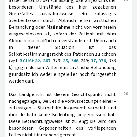
a) Der Senat ist der Auffassung, daß angesichts der
besonderen Umstände des hier gegebenen
Grenzfalles ausnahmsweise ein zulässiges
Sterbenlassen durch Abbruch einer ärztlichen
Behandlung oder Maßnahme nicht von vornherein
ausgeschlossen ist, sofern der Patient mit dem
Abbruch mutmaßlich einverstanden ist. Denn auch
in dieser Situation ist das
Selbstbestimmungsrecht des Patienten zu achten
(vgl.
BGHSt 32, 367
, 379;
35, 246
, 249;
37, 376
, 378
f.), gegen dessen Willen eine ärztliche Behandlung
grundsätzlich weder eingeleitet noch fortgesetzt
werden darf.
20
Das Landgericht ist diesem Gesichtspunkt nicht
nachgegangen, weil es die Voraussetzungen einer -
zulässigen - Sterbehilfe insgesamt verneint und
ihm deshalb keine Bedeutung beigemessen hat.
Diese Betrachtungsweise ist zu eng; sie wird den
besonderen Gegebenheiten des vorliegenden
Falles nicht hinreichend gerecht.