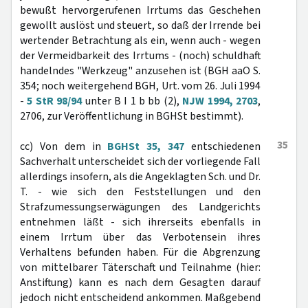
bewußt hervorgerufenen Irrtums das Geschehen
gewollt auslöst und steuert, so daß der Irrende bei
wertender Betrachtung als ein, wenn auch - wegen
der Vermeidbarkeit des Irrtums - (noch) schuldhaft
handelndes "Werkzeug" anzusehen ist (BGH aaO S.
354; noch weitergehend BGH, Urt. vom 26. Juli 1994
-
5 StR 98/94
unter B I 1 b bb (2),
NJW 1994, 2703
,
2706, zur Veröffentlichung in BGHSt bestimmt).
35
cc) Von dem in
BGHSt 35, 347
entschiedenen
Sachverhalt unterscheidet sich der vorliegende Fall
allerdings insofern, als die Angeklagten Sch. und Dr.
T. - wie sich den Feststellungen und den
Strafzumessungserwägungen des Landgerichts
entnehmen läßt - sich ihrerseits ebenfalls in
einem Irrtum über das Verbotensein ihres
Verhaltens befunden haben. Für die Abgrenzung
von mittelbarer Täterschaft und Teilnahme (hier:
Anstiftung) kann es nach dem Gesagten darauf
jedoch nicht entscheidend ankommen. Maßgebend