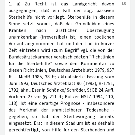
10
1. a) Zu Recht ist das Landgericht davon
ausgegangen, daß ein Fall der sog. passiven
Sterbehilfe nicht vorliegt. Sterbehilfe in diesem
Sinne setzt voraus, daß das Grundleiden eines
Kranken nach ärztlicher Überzeugung
unumkehrbar (irreversibel) ist, einen tödlichen
Verlauf angenommen hat und der Tod in kurzer
Zeit eintreten wird (zum Begriff vgl. die von der
Bundesärztekammer verabschiedeten "Richtlinien
für die Sterbehilfe" sowie den Kommentar zu
diesen Richtlinien, Deutsches Ärzteblatt 1979, 957
ff. = MedR 1985, 38 ff.; aktualisierte Fassung vom
Juni 1993, Deutsches Ärzteblatt 90 (1993), B-1791,
1792; ähnl. Eser in Schönke/ Schröder, StGB 24. Aufl.
Vorbem. 27 vor §§ 211 ff.; Kutzer NStZ 1994, 110,
113). Ist eine derartige Prognose - insbesondere
das Merkmal der unmittelbaren Todesnähe -
gegeben, so hat der Sterbevorgang bereits
eingesetzt. Erst in diesem Stadium ist es deshalb
gerechtfertigt, von Hilfe für den Sterbenden und