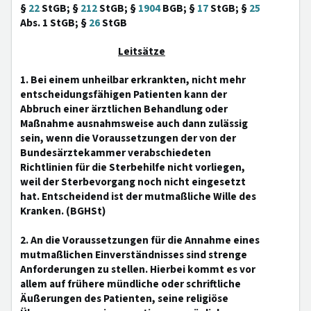
§
22
StGB; §
212
StGB; §
1904
BGB; §
17
StGB; §
25
Abs. 1 StGB; §
26
StGB
Leitsätze
1. Bei einem unheilbar erkrankten, nicht mehr
entscheidungsfähigen Patienten kann der
Abbruch einer ärztlichen Behandlung oder
Maßnahme ausnahmsweise auch dann zulässig
sein, wenn die Voraussetzungen der von der
Bundesärztekammer verabschiedeten
Richtlinien für die Sterbehilfe nicht vorliegen,
weil der Sterbevorgang noch nicht eingesetzt
hat. Entscheidend ist der mutmaßliche Wille des
Kranken. (BGHSt)
2. An die Voraussetzungen für die Annahme eines
mutmaßlichen Einverständnisses sind strenge
Anforderungen zu stellen. Hierbei kommt es vor
allem auf frühere mündliche oder schriftliche
Äußerungen des Patienten, seine religiöse