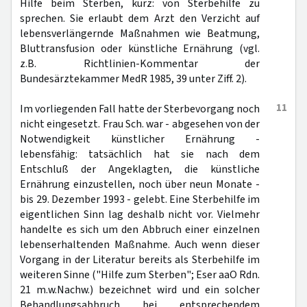
Hilfe beim Sterben, kurz: von Sterbehilfe zu
sprechen. Sie erlaubt dem Arzt den Verzicht auf
lebensverlängernde Maßnahmen wie Beatmung,
Bluttransfusion oder künstliche Ernährung (vgl.
z.B. Richtlinien-Kommentar der
Bundesärztekammer MedR 1985, 39 unter Ziff. 2).
11
Im vorliegenden Fall hatte der Sterbevorgang noch
nicht eingesetzt. Frau Sch. war - abgesehen von der
Notwendigkeit künstlicher Ernährung -
lebensfähig: tatsächlich hat sie nach dem
Entschluß der Angeklagten, die künstliche
Ernährung einzustellen, noch über neun Monate -
bis 29. Dezember 1993 - gelebt. Eine Sterbehilfe im
eigentlichen Sinn lag deshalb nicht vor. Vielmehr
handelte es sich um den Abbruch einer einzelnen
lebenserhaltenden Maßnahme. Auch wenn dieser
Vorgang in der Literatur bereits als Sterbehilfe im
weiteren Sinne ("Hilfe zum Sterben"; Eser aaO Rdn.
21 m.w.Nachw.) bezeichnet wird und ein solcher
Behandlungsabbruch bei entsprechendem