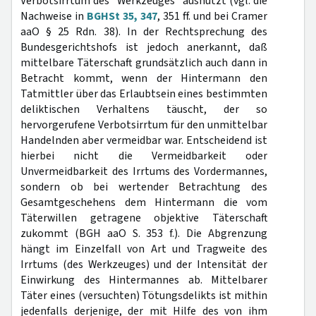
Verbotsirrtum des "Werkzeuges" ausnutzt (vgl. die
Nachweise in
BGHSt 35, 347
, 351 ff. und bei Cramer
aaO § 25 Rdn. 38). In der Rechtsprechung des
Bundesgerichtshofs ist jedoch anerkannt, daß
mittelbare Täterschaft grundsätzlich auch dann in
Betracht kommt, wenn der Hintermann den
Tatmittler über das Erlaubtsein eines bestimmten
deliktischen Verhaltens täuscht, der so
hervorgerufene Verbotsirrtum für den unmittelbar
Handelnden aber vermeidbar war. Entscheidend ist
hierbei nicht die Vermeidbarkeit oder
Unvermeidbarkeit des Irrtums des Vordermannes,
sondern ob bei wertender Betrachtung des
Gesamtgeschehens dem Hintermann die vom
Täterwillen getragene objektive Täterschaft
zukommt (BGH aaO S. 353 f.). Die Abgrenzung
hängt im Einzelfall von Art und Tragweite des
Irrtums (des Werkzeuges) und der Intensität der
Einwirkung des Hintermannes ab. Mittelbarer
Täter eines (versuchten) Tötungsdelikts ist mithin
jedenfalls derjenige, der mit Hilfe des von ihm