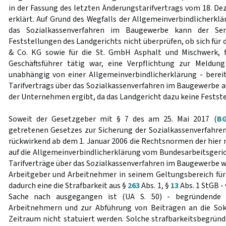
in der Fassung des letzten Änderungstarifvertrags vom 18. D
erklärt. Auf Grund des Wegfalls der Allgemeinverbindlicherklä
das Sozialkassenverfahren im Baugewerbe kann der Se
Feststellungen des Landgerichts nicht überprüfen, ob sich für 
& Co. KG sowie für die St. GmbH Asphalt und Mischwerk, f
Geschäftsführer tätig war, eine Verpflichtung zur Meldun
unabhängig von einer Allgemeinverbindlicherklärung - berei
Tarifvertrags über das Sozialkassenverfahren im Baugewerbe a
der Unternehmen ergibt, da das Landgericht dazu keine Festste
Soweit der Gesetzgeber mit § 7 des am 25. Mai 2017 (
BG
getretenen Gesetzes zur Sicherung der Sozialkassenverfahr
rückwirkend ab dem 1. Januar 2006 die Rechtsnormen der hier
auf die Allgemeinverbindlicherklärung vom Bundesarbeitsgeric
Tarifverträge über das Sozialkassenverfahren im Baugewerbe wie
Arbeitgeber und Arbeitnehmer in seinem Geltungsbereich für
dadurch eine die Strafbarkeit aus §
263
Abs. 1, §
13
Abs. 1 StGB -
Sache nach ausgegangen ist (UA S. 50) - begründende 
Arbeitnehmern und zur Abführung von Beiträgen an die So
Zeitraum nicht statuiert werden. Solche strafbarkeitsbegründ