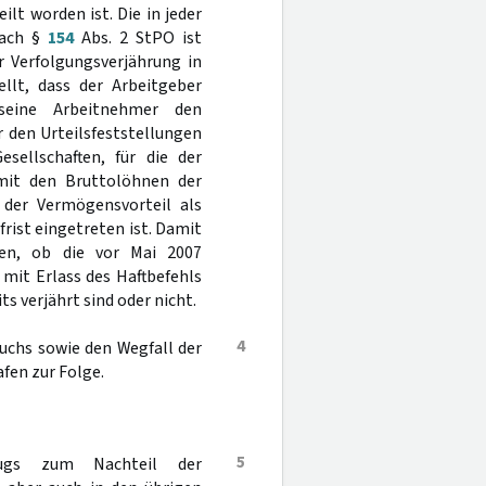
lt worden ist. Die in jeder
nach §
154
Abs. 2 StPO ist
r Verfolgungsverjährung in
llt, dass der Arbeitgeber
seine Arbeitnehmer den
r den Urteilsfeststellungen
ellschaften, für die der
 mit den Bruttolöhnen der
 der Vermögensvorteil als
rist eingetreten ist. Damit
men, ob die vor Mai 2007
mit Erlass des Haftbefehls
its verjährt sind oder nicht.
4
ruchs sowie den Wegfall der
fen zur Folge.
5
ugs zum Nachteil der