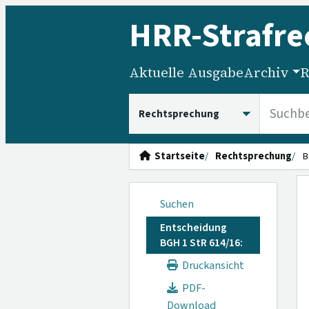
HRR
-Strafre
Aktuelle Ausgabe
Archiv
R
HRRS durchsuchen
Startseite
Rechtsprechung
B
Suchen
Entscheidung
BGH 1 StR 614/16:
Druckansicht
PDF-
Download