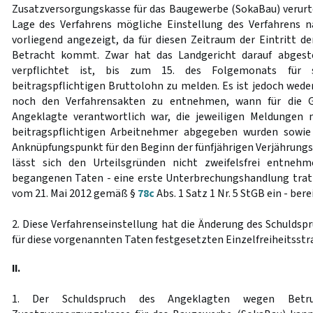
Zusatzversorgungskasse für das Baugewerbe (SokaBau) verurtei
Lage des Verfahrens mögliche Einstellung des Verfahrens 
vorliegend angezeigt, da für diesen Zeitraum der Eintritt de
Betracht kommt. Zwar hat das Landgericht darauf abgeste
verpflichtet ist, bis zum 15. des Folgemonats für 
beitragspflichtigen Bruttolohn zu melden. Es ist jedoch wede
noch den Verfahrensakten zu entnehmen, wann für die Ges
Angeklagte verantwortlich war, die jeweiligen Meldungen
beitragspflichtigen Arbeitnehmer abgegeben wurden sowie
Anknüpfungspunkt für den Beginn der fünfjährigen Verjährungsf
lässt sich den Urteilsgründen nicht zweifelsfrei entneh
begangenen Taten - eine erste Unterbrechungshandlung trat 
vom 21. Mai 2012 gemäß §
78c
Abs. 1 Satz 1 Nr. 5 StGB ein - bere
2. Diese Verfahrenseinstellung hat die Änderung des Schuldsp
für diese vorgenannten Taten festgesetzten Einzelfreiheitsstra
II.
1. Der Schuldspruch des Angeklagten wegen Betr