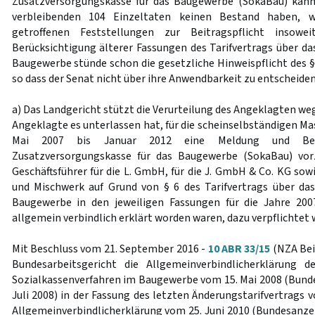
Zusatzversorgungskasse für das Baugewerbe (SokaBau) kann
verbleibenden 104 Einzeltaten keinen Bestand haben, w
getroffenen Feststellungen zur Beitragspflicht insowei
Berücksichtigung älterer Fassungen des Tarifvertrags über da
Baugewerbe stünde schon die gesetzliche Hinweispflicht des 
so dass der Senat nicht über ihre Anwendbarkeit zu entscheiden
a) Das Landgericht stützt die Verurteilung des Angeklagten weg
Angeklagte es unterlassen hat, für die scheinselbständigen M
Mai 2007 bis Januar 2012 eine Meldung und Beit
Zusatzversorgungskasse für das Baugewerbe (SokaBau) vo
Geschäftsführer für die L. GmbH, für die J. GmbH & Co. KG sow
und Mischwerk auf Grund von § 6 des Tarifvertrags über da
Baugewerbe in den jeweiligen Fassungen für die Jahre 2007
allgemein verbindlich erklärt worden waren, dazu verpflichtet w
Mit Beschluss vom 21. September 2016 -
10 ABR 33/15
(NZA Beil
Bundesarbeitsgericht die Allgemeinverbindlicherklärung d
Sozialkassenverfahren im Baugewerbe vom 15. Mai 2008 (Bunde
Juli 2008) in der Fassung des letzten Änderungstarifvertrags 
Allgemeinverbindlicherklärung vom 25. Juni 2010 (Bundesanzeig