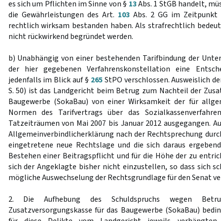
es sich um Pflichten im Sinne von §
13
Abs. 1 StGB handelt, müs
die Gewährleistungen des Art.
103
Abs. 2 GG im Zeitpunkt 
rechtlich wirksam bestanden haben. Als strafrechtlich bedeu
nicht rückwirkend begründet werden.
b) Unabhängig von einer bestehenden Tarifbindung der Unte
der hier gegebenen Verfahrenskonstellation eine Entsc
jedenfalls im Blick auf §
265
StPO verschlossen. Ausweislich de
S. 50) ist das Landgericht beim Betrug zum Nachteil der Zusa
Baugewerbe (SokaBau) von einer Wirksamkeit der für allgem
Normen des Tarifvertrags über das Sozialkassenverfahre
Tatzeiträumen von Mai 2007 bis Januar 2012 ausgegangen. Auf
Allgemeinverbindlicherklärung nach der Rechtsprechung durc
eingetretene neue Rechtslage und die sich daraus ergebend
Bestehen einer Beitragspflicht und für die Höhe der zu entri
sich der Angeklagte bisher nicht einzustellen, so dass sich 
mögliche Auswechselung der Rechtsgrundlage für den Senat ve
2. Die Aufhebung des Schuldspruchs wegen Betr
Zusatzversorgungskasse für das Baugewerbe (SokaBau) bedin