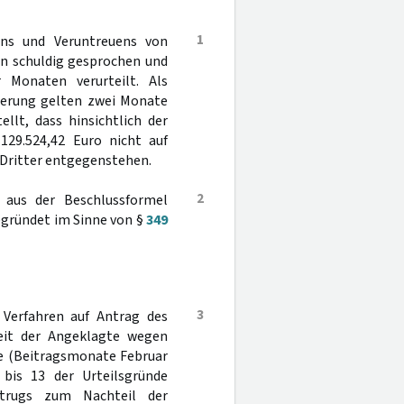
1
ns und Veruntreuens von
en schuldig gesprochen und
 Monaten verurteilt. Als
gerung gelten zwei Monate
ellt, dass hinsichtlich der
129.524,42 Euro nicht auf
 Dritter entgegenstehen.
2
 aus der Beschlussformel
begründet im Sinne von §
349
3
 Verfahren auf Antrag des
eit der Angeklagte wegen
ünde (Beitragsmonate Februar
1 bis 13 der Urteilsgründe
trugs zum Nachteil der