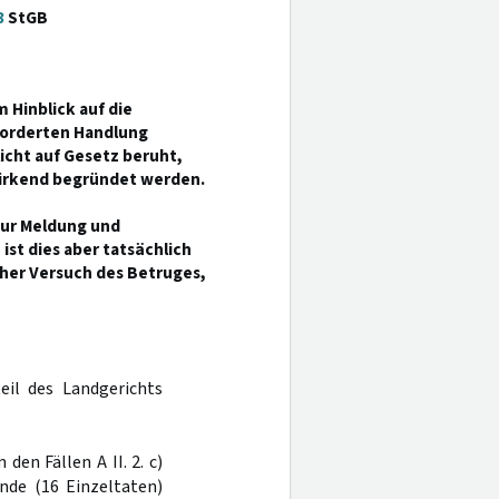
3
StGB
 Hinblick auf die
forderten Handlung
icht auf Gesetz beruht,
kwirkend begründet werden.
 zur Meldung und
st dies aber tatsächlich
icher Versuch des Betruges,
eil des Landgerichts
den Fällen A II. 2. c)
ünde (16 Einzeltaten)