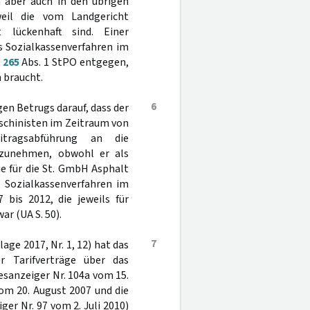
 aber auch in den übrigen
eil die vom Landgericht
t lückenhaft sind. Einer
s Sozialkassenverfahren im
§
265
Abs. 1 StPO entgegen,
 braucht.
6
en Betrugs darauf, dass der
aschinisten im Zeitraum von
ragsabführung an die
rzunehmen, obwohl er als
ie für die St. GmbH Asphalt
s Sozialkassenverfahren im
 bis 2012, die jeweils für
ar (UA S. 50).
7
age 2017, Nr. 1, 12) hat das
er Tarifverträge über das
sanzeiger Nr. 104a vom 15.
vom 20. August 2007 und die
er Nr. 97 vom 2. Juli 2010)