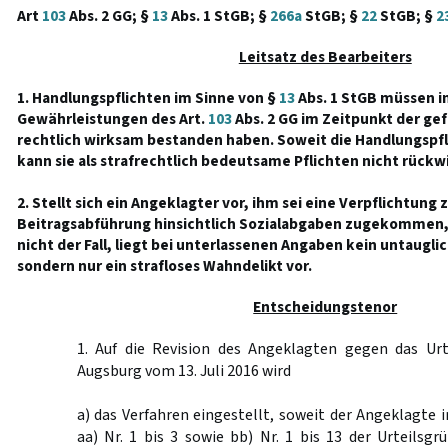
Art
103
Abs. 2 GG; §
13
Abs. 1 StGB; §
266a
StGB; §
22
StGB; §
2
Leitsatz des Bearbeiters
1. Handlungspflichten im Sinne von §
13
Abs. 1 StGB müssen im
Gewährleistungen des Art.
103
Abs. 2 GG im Zeitpunkt der ge
rechtlich wirksam bestanden haben. Soweit die Handlungspfl
kann sie als strafrechtlich bedeutsame Pflichten nicht rüc
2. Stellt sich ein Angeklagter vor, ihm sei eine Verpflichtung
Beitragsabführung hinsichtlich Sozialabgaben zugekommen, i
nicht der Fall, liegt bei unterlassenen Angaben kein untaugl
sondern nur ein strafloses Wahndelikt vor.
Entscheidungstenor
1. Auf die Revision des Angeklagten gegen das Urt
Augsburg vom 13. Juli 2016 wird
a) das Verfahren eingestellt, soweit der Angeklagte in 
aa) Nr. 1 bis 3 sowie bb) Nr. 1 bis 13 der Urteilsgr