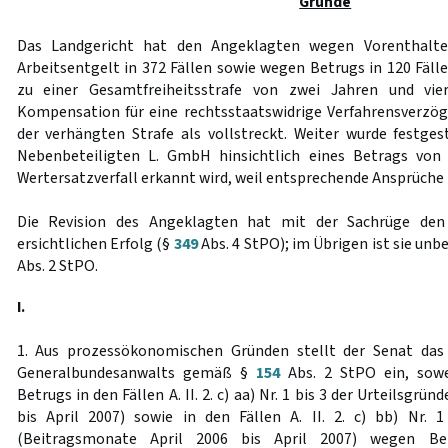
Gründe
Das Landgericht hat den Angeklagten wegen Vorenthalte
Arbeitsentgelt in 372 Fällen sowie wegen Betrugs in 120 Fäll
zu einer Gesamtfreiheitsstrafe von zwei Jahren und vier
Kompensation für eine rechtsstaatswidrige Verfahrensverzö
der verhängten Strafe als vollstreckt. Weiter wurde festgest
Nebenbeteiligten L. GmbH hinsichtlich eines Betrags von 
Wertersatzverfall erkannt wird, weil entsprechende Ansprüche
Die Revision des Angeklagten hat mit der Sachrüge den
ersichtlichen Erfolg (§
349
Abs. 4 StPO); im Übrigen ist sie un
Abs. 2 StPO.
I.
1. Aus prozessökonomischen Gründen stellt der Senat das
Generalbundesanwalts gemäß §
154
Abs. 2 StPO ein, sow
Betrugs in den Fällen A. II. 2. c) aa) Nr. 1 bis 3 der Urteilsgr
bis April 2007) sowie in den Fällen A. II. 2. c) bb) Nr. 
(Beitragsmonate April 2006 bis April 2007) wegen Be