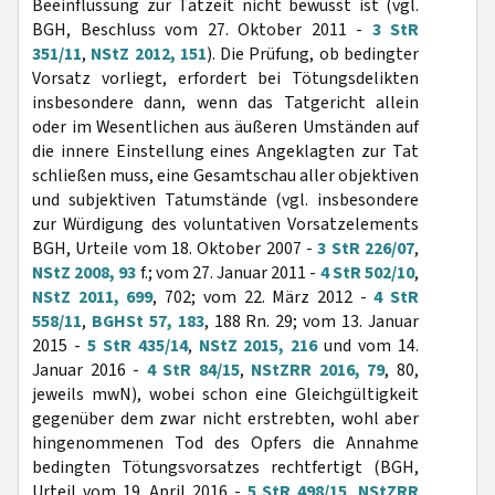
Beeinflussung zur Tatzeit nicht bewusst ist (vgl.
BGH, Beschluss vom 27. Oktober 2011 -
3 StR
351/11
,
NStZ 2012, 151
). Die Prüfung, ob bedingter
Vorsatz vorliegt, erfordert bei Tötungsdelikten
insbesondere dann, wenn das Tatgericht allein
oder im Wesentlichen aus äußeren Umständen auf
die innere Einstellung eines Angeklagten zur Tat
schließen muss, eine Gesamtschau aller objektiven
und subjektiven Tatumstände (vgl. insbesondere
zur Würdigung des voluntativen Vorsatzelements
BGH, Urteile vom 18. Oktober 2007 -
3 StR 226/07
,
NStZ 2008, 93
f.; vom 27. Januar 2011 -
4 StR 502/10
,
NStZ 2011, 699
, 702; vom 22. März 2012 -
4 StR
558/11
,
BGHSt 57, 183
, 188 Rn. 29; vom 13. Januar
2015 -
5 StR 435/14
,
NStZ 2015, 216
und vom 14.
Januar 2016 -
4 StR 84/15
,
NStZRR 2016, 79
, 80,
jeweils mwN), wobei schon eine Gleichgültigkeit
gegenüber dem zwar nicht erstrebten, wohl aber
hingenommenen Tod des Opfers die Annahme
bedingten Tötungsvorsatzes rechtfertigt (BGH,
Urteil vom 19. April 2016 -
5 StR 498/15
,
NStZRR