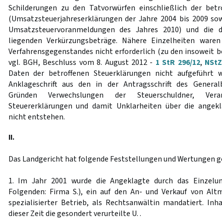
Schilderungen zu den Tatvorwürfen einschließlich der betr
(Umsatzsteuerjahreserklärungen der Jahre 2004 bis 2009 so
Umsatzsteuervoranmeldungen des Jahres 2010) und die d
liegenden Verkürzungsbeträge. Nähere Einzelheiten ware
Verfahrensgegenstandes nicht erforderlich (zu den insoweit
vgl. BGH, Beschluss vom 8. August 2012 -
1 StR 296/12
,
NStZ
Daten der betroffenen Steuerklärungen nicht aufgeführt 
Anklageschrift aus den in der Antragsschrift des Genera
Gründen Verwechslungen der Steuerschuldner, Vera
Steuererklärungen und damit Unklarheiten über die angek
nicht entstehen.
II.
Das Landgericht hat folgende Feststellungen und Wertungen ge
1. Im Jahr 2001 wurde die Angeklagte durch das Einzelun
Folgenden: Firma S.), ein auf den An- und Verkauf von Alt
spezialisierter Betrieb, als Rechtsanwältin mandatiert. Inh
dieser Zeit die gesondert verurteilte U. .