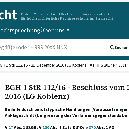
cht
Online-Zeitschrift und Rechtsprechungsdatenbank
für höchstrichterliche Rechtsprechung im Strafrecht
echtsprechung
Über uns
Suchen
GH 1 StR 112/16 - 21. Dezember 2016 (LG Koblenz) [= HRRS 2017 Nr. 331]
BGH 1 StR 112/16 - Beschluss vom
2016 (LG Koblenz)
Beihilfe durch berufstypische Handlungen (Voraussetzungen);
Anklageschrift (Umgrenzung des Verfahrensgegenstands bei
§
27
Abs. 1 StGB; §
200
Abs. 1 Satz StPO; §
370
Abs. 1 AO