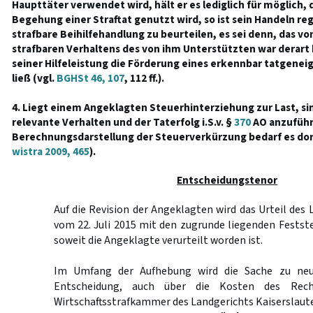
Haupttäter verwendet wird, hält er es lediglich für möglich, 
Begehung einer Straftat genutzt wird, so ist sein Handeln re
strafbare Beihilfehandlung zu beurteilen, es sei denn, das vo
strafbaren Verhaltens des von ihm Unterstützten war derart h
seiner Hilfeleistung die Förderung eines erkennbar tatgenei
ließ (vgl.
BGHSt 46, 107
, 112 ff.).
4. Liegt einem Angeklagten Steuerhinterziehung zur Last, si
relevante Verhalten und der Taterfolg i.S.v. §
370
AO anzuführ
Berechnungsdarstellung der Steuerverkürzung bedarf es dort
wistra 2009, 465
).
Entscheidungstenor
Auf die Revision der Angeklagten wird das Urteil des
vom 22. Juli 2015 mit den zugrunde liegenden Fests
soweit die Angeklagte verurteilt worden ist.
Im Umfang der Aufhebung wird die Sache zu neu
Entscheidung, auch über die Kosten des Rech
Wirtschaftsstrafkammer des Landgerichts Kaiserslaut