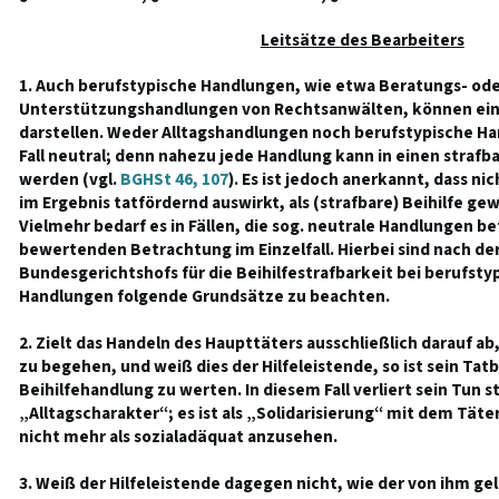
Leitsätze des Bearbeiters
1. Auch berufstypische Handlungen, wie etwa Beratungs- od
Unterstützungshandlungen von Rechtsanwälten, können eine
darstellen. Weder Alltagshandlungen noch berufstypische Ha
Fall neutral; denn nahezu jede Handlung kann in einen strafb
werden (vgl.
BGHSt 46, 107
). Es ist jedoch anerkannt, dass ni
im Ergebnis tatfördernd auswirkt, als (strafbare) Beihilfe g
Vielmehr bedarf es in Fällen, die sog. neutrale Handlungen be
bewertenden Betrachtung im Einzelfall. Hierbei sind nach d
Bundesgerichtshofs für die Beihilfestrafbarkeit bei berufst
Handlungen folgende Grundsätze zu beachten.
2. Zielt das Handeln des Haupttäters ausschließlich darauf ab
zu begehen, und weiß dies der Hilfeleistende, so ist sein Tatb
Beihilfehandlung zu werten. In diesem Fall verliert sein Tun s
„Alltagscharakter“; es ist als „Solidarisierung“ mit dem Tät
nicht mehr als sozialadäquat anzusehen.
3. Weiß der Hilfeleistende dagegen nicht, wie der von ihm ge