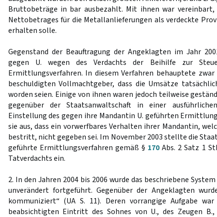
Bruttobeträge in bar ausbezahlt. Mit ihnen war vereinbart,
Nettobetrages für die Metallanlieferungen als verdeckte Prov
erhalten solle.
Gegenstand der Beauftragung der Angeklagten im Jahr 200
gegen U. wegen des Verdachts der Beihilfe zur Steuer
Ermittlungsverfahren. In diesem Verfahren behauptete zwar 
beschuldigten Vollmachtgeber, dass die Umsätze tatsächlic
worden seien. Einige von ihnen waren jedoch teilweise gestän
gegenüber der Staatsanwaltschaft in einer ausführlich
Einstellung des gegen ihre Mandantin U. geführten Ermittlung
sie aus, dass ein vorwerfbares Verhalten ihrer Mandantin, we
bestritt, nicht gegeben sei. Im November 2003 stellte die Staa
geführte Ermittlungsverfahren gemäß §
170
Abs. 2 Satz 1 S
Tatverdachts ein.
2. In den Jahren 2004 bis 2006 wurde das beschriebene System
unverändert fortgeführt. Gegenüber der Angeklagten wurde
kommuniziert“ (UA S. 11). Deren vorrangige Aufgabe war
beabsichtigten Eintritt des Sohnes von U., des Zeugen B.,