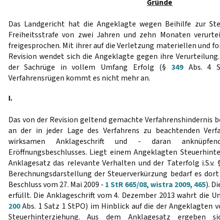
Gründe
Das Landgericht hat die Angeklagte wegen Beihilfe zur Ste
Freiheitsstrafe von zwei Jahren und zehn Monaten verurtei
freigesprochen. Mit ihrer auf die Verletzung materiellen und 
Revision wendet sich die Angeklagte gegen ihre Verurteilung
der Sachrüge in vollem Umfang Erfolg (§
349
Abs. 4 S
Verfahrensrügen kommt es nicht mehr an.
I.
Das von der Revision geltend gemachte Verfahrenshindernis be
an der in jeder Lage des Verfahrens zu beachtenden Verf
wirksamen Anklageschrift und - daran anknüpfe
Eröffnungsbeschlusses. Liegt einem Angeklagten Steuerhinte
Anklagesatz das relevante Verhalten und der Taterfolg i.S.v.
Berechnungsdarstellung der Steuerverkürzung bedarf es dort
Beschluss vom 27. Mai 2009 -
1 StR 665/08
,
wistra 2009, 465
). D
erfüllt. Die Anklageschrift vom 4. Dezember 2013 wahrt die U
200
Abs. 1 Satz 1 StPO) im Hinblick auf die der Angeklagten 
Steuerhinterziehung. Aus dem Anklagesatz ergeben si