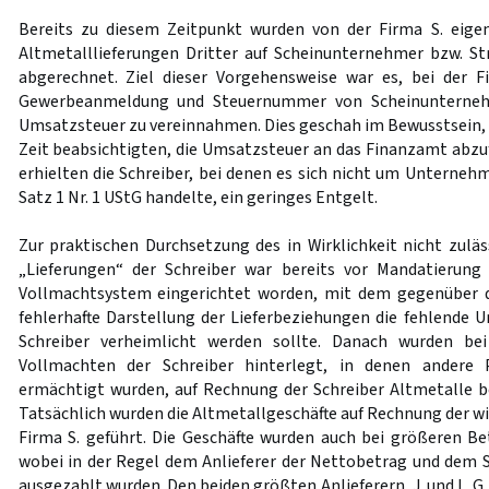
Bereits zu diesem Zeitpunkt wurden von der Firma S. eige
Altmetalllieferungen Dritter auf Scheinunternehmer bzw. St
abgerechnet. Ziel dieser Vorgehensweise war es, bei der F
Gewerbeanmeldung und Steuernummer von Scheinunternehm
Umsatzsteuer zu vereinnahmen. Dies geschah im Bewusstsein, d
Zeit beabsichtigten, die Umsatzsteuer an das Finanzamt abzuf
erhielten die Schreiber, bei denen es sich nicht um Unterneh
Satz 1 Nr. 1 UStG handelte, ein geringes Entgelt.
Zur praktischen Durchsetzung des in Wirklichkeit nicht zulä
„Lieferungen“ der Schreiber war bereits vor Mandatierung
Vollmachtsystem eingerichtet worden, mit dem gegenüber 
fehlerhafte Darstellung der Lieferbeziehungen die fehlende 
Schreiber verheimlicht werden sollte. Danach wurden bei 
Vollmachten der Schreiber hinterlegt, in denen andere P
ermächtigt wurden, auf Rechnung der Schreiber Altmetalle bei
Tatsächlich wurden die Altmetallgeschäfte auf Rechnung der wir
Firma S. geführt. Die Geschäfte wurden auch bei größeren Be
wobei in der Regel dem Anlieferer der Nettobetrag und dem 
ausgezahlt wurden. Den beiden größten Anlieferern, J. und L. 