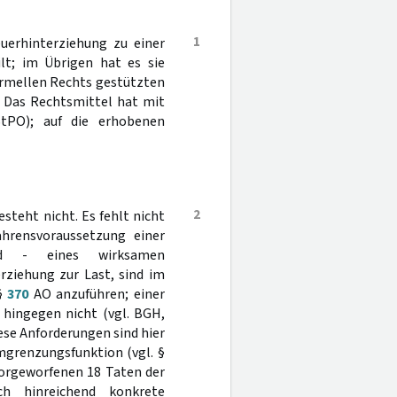
1
uerhinterziehung zu einer
lt; im Übrigen hat es sie
formellen Rechts gestützten
. Das Rechtsmittel hat mit
tPO); auf die erhobenen
2
steht nicht. Es fehlt nicht
ahrensvoraussetzung einer
nd - eines wirksamen
rziehung zur Last, sind im
 §
370
AO anzuführen; einer
 hingegen nicht (vgl. BGH,
iese Anforderungen sind hier
mgrenzungsfunktion (vgl. §
vorgeworfenen 18 Taten der
ch hinreichend konkrete