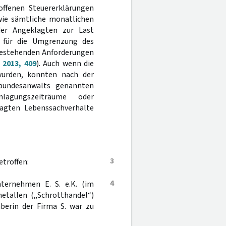
offenen Steuererklärungen
wie sämtliche monatlichen
er Angeklagten zur Last
n für die Umgrenzung des
 bestehenden Anforderungen
 2013, 409
). Auch wenn die
wurden, konnten nach der
lbundesanwalts genannten
nlagungszeiträume oder
lagten Lebenssachverhalte
3
troffen:
4
ternehmen E. S. e.K. (im
metallen („Schrotthandel“)
aberin der Firma S. war zu