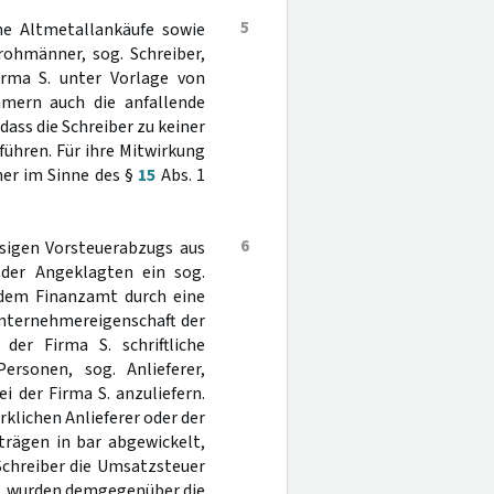
5
ne Altmetallankäufe sowie
rohmänner, sog. Schreiber,
irma S. unter Vorlage von
ern auch die anfallende
ass die Schreiber zu keiner
ühren. Für ihre Mitwirkung
mer im Sinne des §
15
Abs. 1
6
ssigen Vorsteuerabzugs aus
 der Angeklagten ein sog.
dem Finanzamt durch eine
Unternehmereigenschaft der
der Firma S. schriftliche
ersonen, sog. Anlieferer,
 der Firma S. anzuliefern.
klichen Anlieferer oder der
trägen in bar abgewickelt,
Schreiber die Umsatzsteuer
G., wurden demgegenüber die