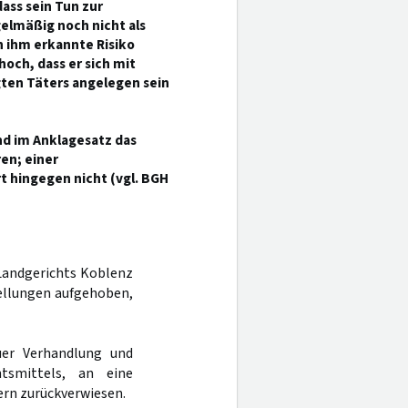
dass sein Tun zur
gelmäßig noch nicht als
n ihm erkannte Risiko
och, dass er sich mit
gten Täters angelegen sein
nd im Anklagesatz das
en; einer
 hingegen nicht (vgl. BGH
 Landgerichts Koblenz
tellungen aufgehoben,
er Verhandlung und
tsmittels, an eine
ern zurückverwiesen.