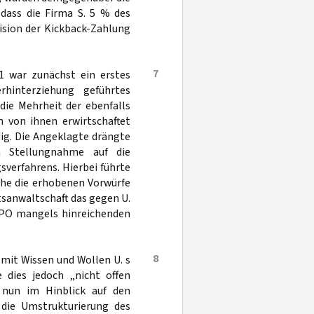
 dass die Firma S. 5 % des
ision der Kickback-Zahlung
7
1 war zunächst ein erstes
hinterziehung geführtes
die Mehrheit der ebenfalls
h von ihnen erwirtschaftet
dig. Die Angeklagte drängte
en Stellungnahme auf die
sverfahrens. Hierbei führte
lche die erhobenen Vorwürfe
tsanwaltschaft das gegen U.
tPO mangels hinreichenden
8
 mit Wissen und Wollen U. s
 dies jedoch „nicht offen
 nun im Hinblick auf den
 die Umstrukturierung des