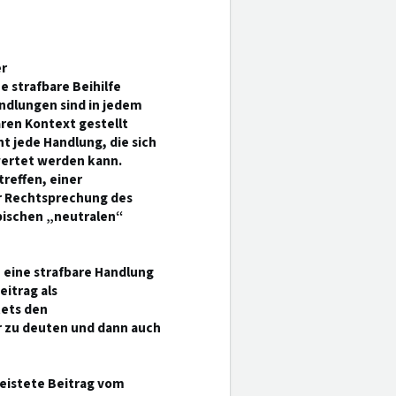
er
 strafbare Beihilfe
ndlungen sind in jedem
aren Kontext gestellt
cht jede Handlung, die sich
ewertet werden kann.
treffen, einer
er Rechtsprechung des
ypischen „neutralen“
, eine strafbare Handlung
eitrag als
tets den
er zu deuten und dann auch
leistete Beitrag vom