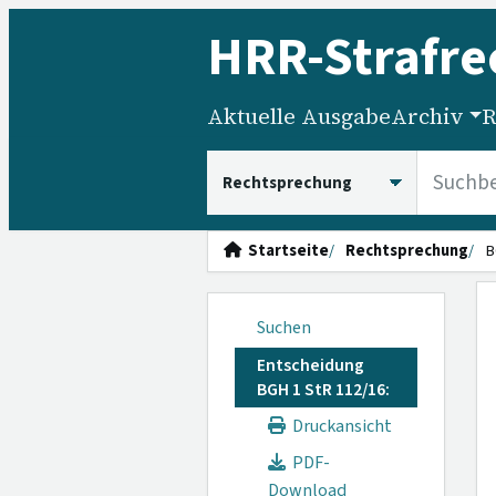
HRR
-Strafre
Aktuelle Ausgabe
Archiv
R
HRRS durchsuchen
Startseite
Rechtsprechung
B
Suchen
Entscheidung
BGH 1 StR 112/16:
Druckansicht
PDF-
Download