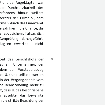
U. und der Angeklagten war
der Durchsetzbarkeit des
erfahrens hinaus weitere
erater der Firma S., dem
irma S. durch das Finanzamt
sah hierin die Chance, die
r abzusichern. Tatsächlich
enprüfung durchgeführt.
lagten erwartet - nicht
9
teil des Gerichtshofs der
ss ein Unternehmer, der
tzdem den Vorsteuerabzug
il U. s und teilte dieser im
s in der Vergangenheit vom
eine Beanstandung mehr zu
elt, dass U. das beschriebene
er ausübte, das bewährte
m die strikte Beachtung der