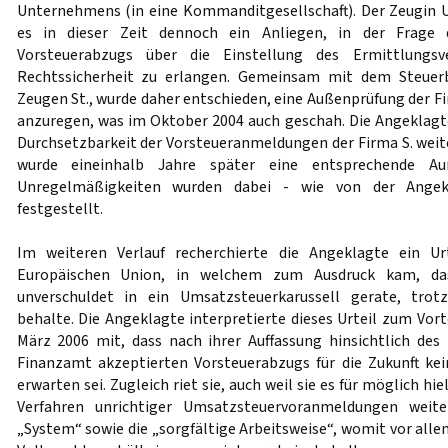
Unternehmens (in eine Kommanditgesellschaft). Der Zeugin 
es in dieser Zeit dennoch ein Anliegen, in der Frage 
Vorsteuerabzugs über die Einstellung des Ermittlungsv
Rechtssicherheit zu erlangen. Gemeinsam mit dem Steuerb
Zeugen St., wurde daher entschieden, eine Außenprüfung der F
anzuregen, was im Oktober 2004 auch geschah. Die Angeklagte 
Durchsetzbarkeit der Vorsteueranmeldungen der Firma S. weite
wurde eineinhalb Jahre später eine entsprechende Auß
Unregelmäßigkeiten wurden dabei - wie von der Angek
festgestellt.
Im weiteren Verlauf recherchierte die Angeklagte ein Ur
Europäischen Union, in welchem zum Ausdruck kam, da
unverschuldet in ein Umsatzsteuerkarussell gerate, tro
behalte. Die Angeklagte interpretierte dieses Urteil zum Vorte
März 2006 mit, dass nach ihrer Auffassung hinsichtlich de
Finanzamt akzeptierten Vorsteuerabzugs für die Zukunft k
erwarten sei. Zugleich riet sie, auch weil sie es für möglich hi
Verfahren unrichtiger Umsatzsteuervoranmeldungen weit
„System“ sowie die „sorgfältige Arbeitsweise“, womit vor alle