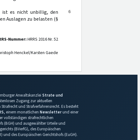
6
ist es nicht unbillig, den
en Auslagen zu belasten (§
RRS-Nummer:
HRRS 2016 Nr. 52
ristoph Henckel/Karsten Gaede
 Hamburger Anwaltskanzlei
Strate und
ostenlosen Zugang zur aktuellen
Strafrecht und Strafverfahrensrecht. Es besteht
RS
, einem monatlichen
Newsletter
und einer
r vollständigen strafrechtlichen
s (BGH) und ausgewählter Urteile und
gerichts (BVerfG), des Europäischen
R) und des Europäischen Gerichtshofs (EuGH).