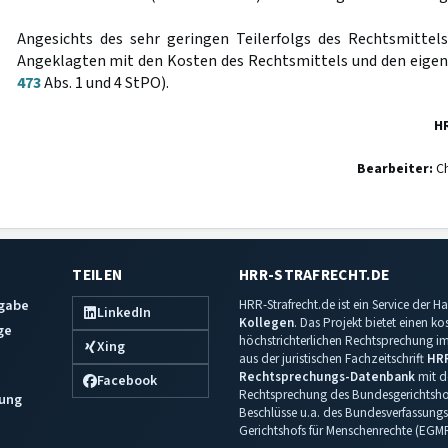
Angesichts des sehr geringen Teilerfolgs des Rechtsmittels 
Angeklagten mit den Kosten des Rechtsmittels und den eigen
473
Abs. 1 und 4 StPO).
H
Bearbeiter:
Ch
TEILEN
HRR-STRAFRECHT.DE
sgabe
HRR-Strafrecht.de ist ein Service der
LinkedIn
Kollegen
. Das Projekt bietet einen k
ge
höchstrichterlichen Rechtsprechung im 
Xing
aus der juristischen Fachzeitschrift
HR
Rechtsprechungs-Datenbank
mit de
Facebook
Rechtsprechung des Bundesgerichtshof
ung
Beschlüsse u.a. des Bundesverfassungs
Gerichtshofs für Menschenrechte (EGM