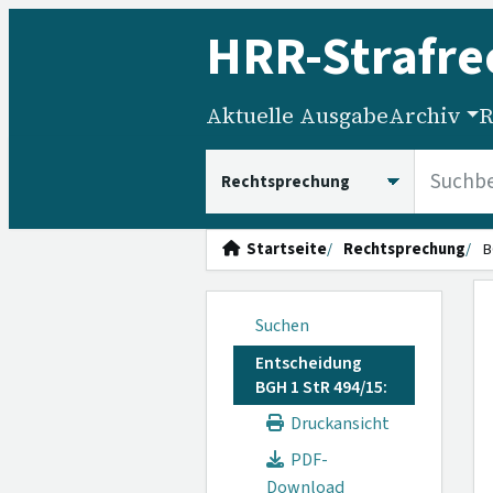
HRR
-Strafre
Aktuelle Ausgabe
Archiv
R
HRRS durchsuchen
Startseite
Rechtsprechung
B
Suchen
Entscheidung
BGH 1 StR 494/15:
Druckansicht
PDF-
Download