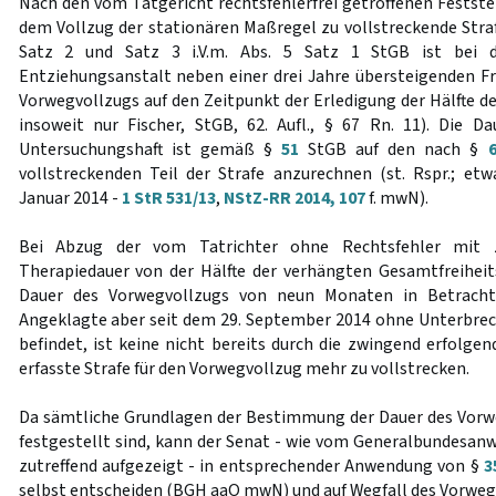
Nach den vom Tatgericht rechtsfehlerfrei getroffenen Festste
dem Vollzug der stationären Maßregel zu vollstreckende Str
Satz 2 und Satz 3 i.V.m. Abs. 5 Satz 1 StGB ist bei d
Entziehungsanstalt neben einer drei Jahre übersteigenden Fre
Vorwegvollzugs auf den Zeitpunkt der Erledigung der Hälfte de
insoweit nur Fischer, StGB, 62. Aufl., § 67 Rn. 11). Die Da
Untersuchungshaft ist gemäß §
51
StGB auf den nach §
vollstreckenden Teil der Strafe anzurechnen (st. Rspr.; e
Januar 2014 -
1 StR 531/13
,
NStZ-RR 2014, 107
f. mwN).
Bei Abzug der vom Tatrichter ohne Rechtsfehler mit 
Therapiedauer von der Hälfte der verhängten Gesamtfreiheits
Dauer des Vorwegvollzugs von neun Monaten in Betrach
Angeklagte aber seit dem 29. September 2014 ohne Unterbre
befindet, ist keine nicht bereits durch die zwingend erfolg
erfasste Strafe für den Vorwegvollzug mehr zu vollstrecken.
Da sämtliche Grundlagen der Bestimmung der Dauer des Vorwe
festgestellt sind, kann der Senat - wie vom Generalbundesanwa
zutreffend aufgezeigt - in entsprechender Anwendung von §
3
selbst entscheiden (BGH aaO mwN) und auf Wegfall des Vorweg