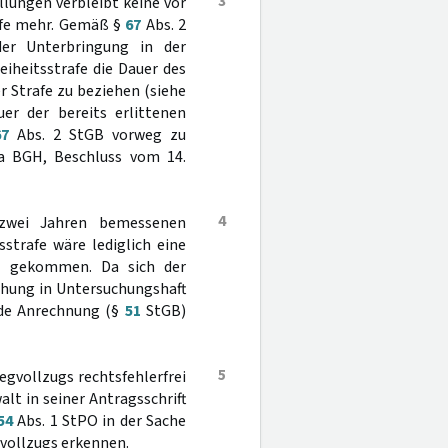
3
llungen verbleibt keine vor
afe mehr. Gemäß §
67
Abs. 2
er Unterbringung in der
iheitsstrafe die Dauer des
r Strafe zu beziehen (siehe
uer der bereits erlittenen
67
Abs. 2 StGB vorweg zu
twa BGH, Beschluss vom 14.
4
zwei Jahren bemessenen
strafe wäre lediglich eine
t gekommen. Da sich der
chung in Untersuchungshaft
ende Anrechnung (§
51
StGB)
5
gvollzugs rechtsfehlerfrei
lt in seiner Antragsschrift
54
Abs. 1 StPO in der Sache
vollzugs erkennen.