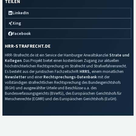
TEILEN
LinkedIn
Xing
Facebook
HRR-STRAFRECHT.DE
HRR-Strafrecht.de ist ein Service der Hamburger Anwaltskanzlei
Strate und
Kollegen
. Das Projekt bietet einen kostenlosen Zugang zur aktuellen
höchstrichterlichen Rechtsprechung im Strafrecht und Strafverfahrensrecht.
Es besteht aus der juristischen Fachzeitschrift
HRRS
, einem monatlichen
Newsletter
und einer
Rechtsprechungs-Datenbank
mit der
vollständigen strafrechtlichen Rechtsprechung des Bundesgerichtshofs
(BGH) und ausgewählter Urteile und Beschlüsse u.a. des
Bundesverfassungsgerichts (BVerfG), des Europäischen Gerichtshofs für
Menschenrechte (EGMR) und des Europäischen Gerichtshofs (EuGH).
Impressum
·
Datenschutz