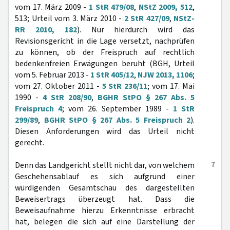
vom 17. März 2009 -
1 StR 479/08
,
NStZ 2009, 512
,
513; Urteil vom 3. März 2010 -
2 StR 427/09
,
NStZ-
RR 2010, 182
). Nur hierdurch wird das
Revisionsgericht in die Lage versetzt, nachprüfen
zu können, ob der Freispruch auf rechtlich
bedenkenfreien Erwägungen beruht (BGH, Urteil
vom 5. Februar 2013 -
1 StR 405/12
,
NJW 2013, 1106
;
vom 27. Oktober 2011 -
5 StR 236/11
; vom 17. Mai
1990 -
4 StR 208/90
,
BGHR StPO § 267 Abs. 5
Freispruch 4
; vom 26. September 1989 -
1 StR
299/89
,
BGHR StPO § 267 Abs. 5 Freispruch 2
).
Diesen Anforderungen wird das Urteil nicht
gerecht.
7
Denn das Landgericht stellt nicht dar, von welchem
Geschehensablauf es sich aufgrund einer
würdigenden Gesamtschau des dargestellten
Beweisertrags überzeugt hat. Dass die
Beweisaufnahme hierzu Erkenntnisse erbracht
hat, belegen die sich auf eine Darstellung der