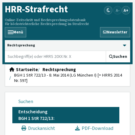
HRR
-Strafrecht
A-
A+
Online-Zeitschrift und Rechtsprechungsdatenbank
für höchstrichterliche Rechtsprechung im Strafrecht
Menü
Newsletter
HRRS durchsuchen
Suchen
Startseite
Rechtsprechung
BGH 1 StR 722/13 - 8. Mai 2014 (LG München I) [= HRRS 2014
Nr. 597]
Suchen
Entscheidung
BGH 1 StR 722/13:
Druckansicht
PDF-Download