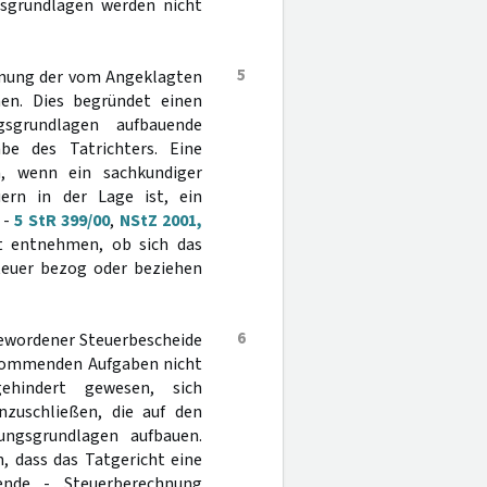
gsgrundlagen werden nicht
5
chnung der vom Angeklagten
en. Dies begründet einen
gsgrundlagen aufbauende
e des Tatrichters. Eine
n, wenn ein sachkundiger
ern in der Lage ist, ein
 -
5 StR 399/00
,
NStZ 2001,
t entnehmen, ob sich das
teuer bezog oder beziehen
6
gewordener Steuerbescheide
ukommenden Aufgaben nicht
ehindert gewesen, sich
zuschließen, die auf den
rungsgrundlagen aufbauen.
n, dass das Tatgericht eine
ende - Steuerberechnung