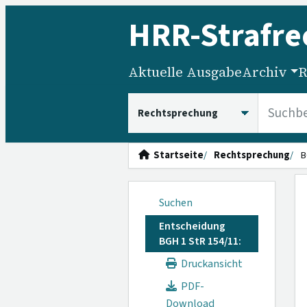
HRR
-Strafre
Aktuelle Ausgabe
Archiv
R
HRRS durchsuchen
Startseite
Rechtsprechung
B
Suchen
Entscheidung
BGH 1 StR 154/11:
Druckansicht
PDF-
Download