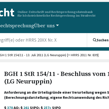
cht
Online-Zeitschrift und Rechtsprechungsdatenbank
für höchstrichterliche Rechtsprechung im Strafrecht
echtsprechung
Über uns
Suchen
GH 1 StR 154/11 - 13. Juli 2011 (LG Neuruppin) [= HRRS 2011 Nr. 839]
BGH 1 StR 154/11 - Beschluss vom 1
(LG Neuruppin)
Anforderung an die Urteilsgründe einer Verurteilung wegen
(Berechnungsdarstellung; eigene Rechtsanwendung des Rich
§
370
AO; §
261
StPO; §
257c
StPO