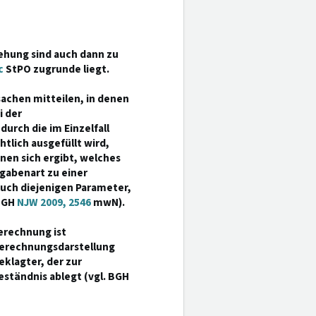
iehung sind auch dann zu
c
StPO zugrunde liegt.
sachen mitteilen, in denen
i der
durch die im Einzelfall
tlich ausgefüllt wird,
nen sich ergibt, welches
gabenart zu einer
uch diejenigen Parameter,
(BGH
NJW 2009, 2546
mwN).
erechnung ist
Berechnungsdarstellung
klagter, der zur
eständnis ablegt (vgl. BGH