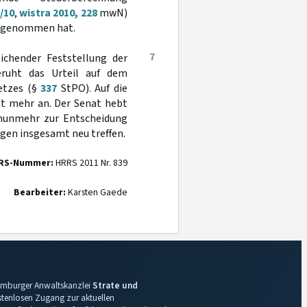
/10
,
wistra 2010, 228
mwN)
orgenommen hat.
7
eichender Feststellung der
eruht das Urteil auf dem
etzes (§
337
StPO). Auf die
t mehr an. Der Senat hebt
r nunmehr zur Entscheidung
ngen insgesamt neu treffen.
RS-Nummer:
HRRS 2011 Nr. 839
Bearbeiter:
Karsten Gaede
 Hamburger Anwaltskanzlei
Strate und
ostenlosen Zugang zur aktuellen