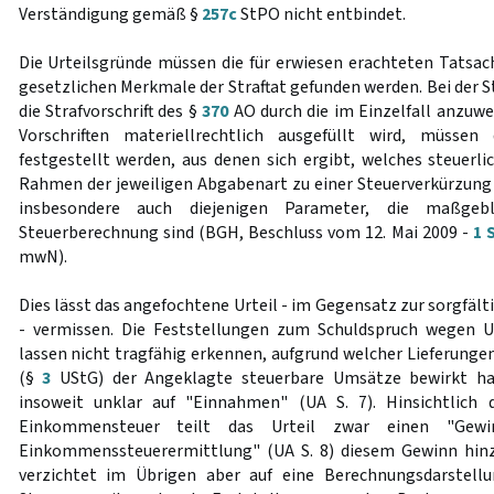
Verständigung gemäß §
257c
StPO nicht entbindet.
Die Urteilsgründe müssen die für erwiesen erachteten Tatsach
gesetzlichen Merkmale der Straftat gefunden werden. Bei der S
die Strafvorschrift des §
370
AO durch die im Einzelfall anzuw
Vorschriften materiellrechtlich ausgefüllt wird, müssen
festgestellt werden, aus denen sich ergibt, welches steuerli
Rahmen der jeweiligen Abgabenart zu einer Steuerverkürzung
insbesondere auch diejenigen Parameter, die maßgebl
Steuerberechnung sind (BGH, Beschluss vom 12. Mai 2009 -
1 
mwN).
Dies lässt das angefochtene Urteil - im Gegensatz zur sorgfält
- vermissen. Die Feststellungen zum Schuldspruch wegen 
lassen nicht tragfähig erkennen, aufgrund welcher Lieferunge
(§
3
UStG) der Angeklagte steuerbare Umsätze bewirkt hat
insoweit unklar auf "Einnahmen" (UA S. 7). Hinsichtlich
Einkommensteuer teilt das Urteil zwar einen "Gew
Einkommenssteuerermittlung" (UA S. 8) diesem Gewinn hin
verzichtet im Übrigen aber auf eine Berechnungsdarstell