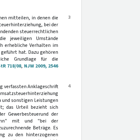
3
en mitteilen, in denen die
teuerhinterziehung, bei der
endenden steuerrechtlichen
 die jeweiligen Umstände
ch erhebliche Verhalten im
 geführt hat. Dazu gehören
iche Grundlage für die
StR 718/08
,
NJW 2009, 2546
4
ig verfassten Anklageschrift
Umsatzsteuerhinterziehung
n und sonstigen Leistungen
; das Urteil bezieht sich
 der Gewerbesteuerund der
inn" mit und "bei der
zuzurechnende Beträge. Es
ung zu den hinterzogenen