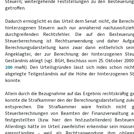
Steuern; weitergehende Feststellungen zu den Besteuerun
getroffen.
Dadurch ermöglicht es das Urteil dem Senat nicht, die Bere
hinterzogenen Steuern auch nur annähernd nachzuvollzieh
durchgreifenden Rechtsfehler. Die auf den Besteuerun
Steuerberechnung ist Rechtsanwendung und daher Aufgab
Berechnungsdarstellung kann zwar dann entbehrlich sei
Angeklagter, der zur Berechnung der hinterzogenen Steu
Geständnis ablegt (vgl. BGH, Beschluss vom 25. Oktober 2000
200
mwN). Den Urteilsgründen lässt sich indes schon nich
abgelegte Teilgeständnis auf die Höhe der hinterzogenen S
konnte.
Allein durch die Bezugnahme auf das Ergebnis rechtskräftig 
konnte die Strafkammer den der Berechnungsdarstellung z
entsprechen. Die Strafkammer wäre freilich nicht g
Steuerberechnungen von Beamten der Finanzverwaltung an
festgestellten (bzw. hier: den festzustellenden) Besteue
Allerdings hätte im Urteil zweifelsfrei erkennbar sein müsse
eigenständige - weil als Rechtsanwendung ihm oblieg