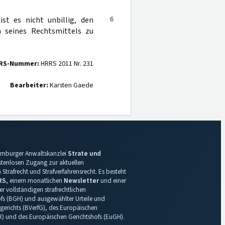
6
ist es nicht unbillig, den
 seines Rechtsmittels zu
RS-Nummer:
HRRS 2011 Nr. 231
Bearbeiter:
Karsten Gaede
 Hamburger Anwaltskanzlei
Strate und
ostenlosen Zugang zur aktuellen
Strafrecht und Strafverfahrensrecht. Es besteht
RS
, einem monatlichen
Newsletter
und einer
r vollständigen strafrechtlichen
s (BGH) und ausgewählter Urteile und
gerichts (BVerfG), des Europäischen
R) und des Europäischen Gerichtshofs (EuGH).