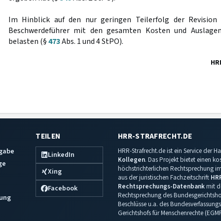
Im Hinblick auf den nur geringen Teilerfolg der Revision 
Beschwerdeführer mit den gesamten Kosten und Auslagen
belasten (§
473
Abs. 1 und 4 StPO).
HR
TEILEN
HRR-STRAFRECHT.DE
sgabe
HRR-Strafrecht.de ist ein Service der
LinkedIn
Kollegen
. Das Projekt bietet einen k
ge
höchstrichterlichen Rechtsprechung im 
Xing
aus der juristischen Fachzeitschrift
HR
Rechtsprechungs-Datenbank
mit de
Facebook
Rechtsprechung des Bundesgerichtshof
ung
Beschlüsse u.a. des Bundesverfassungs
Gerichtshofs für Menschenrechte (EGM