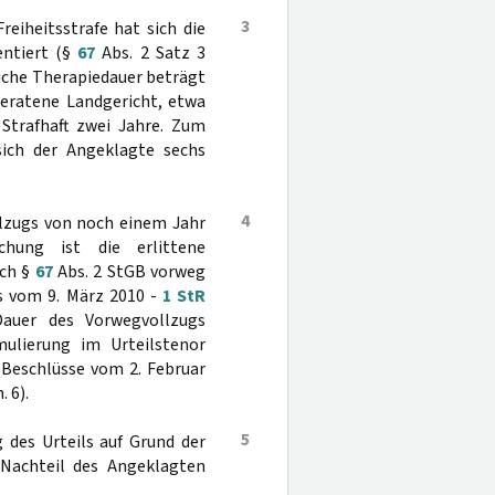
3
eiheitsstrafe hat sich die
entiert (§
67
Abs. 2 Satz 3
liche Therapiedauer beträgt
beratene Landgericht, etwa
 Strafhaft zwei Jahre. Zum
sich der Angeklagte sechs
4
lzugs von noch einem Jahr
hung ist die erlittene
ach §
67
Abs. 2 StGB vorweg
ss vom 9. März 2010 -
1 StR
auer des Vorwegvollzugs
rmulierung im Urteilstenor
 Beschlüsse vom 2. Februar
. 6).
5
 des Urteils auf Grund der
 Nachteil des Angeklagten