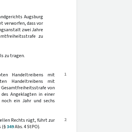
Landgerichts Augsburg
t verworfen, dass vor
ngsanstalt zwei Jahre
tfreiheitsstrafe zu
s zu tragen.
1
ten Handeltreibens mit
ten Handeltreibens mit
r Gesamtfreiheitsstrafe von
 des Angeklagten in einer
 noch ein Jahr und sechs
2
ellen Rechts rügt, führt zur
s (§
349
Abs. 4 StPO).