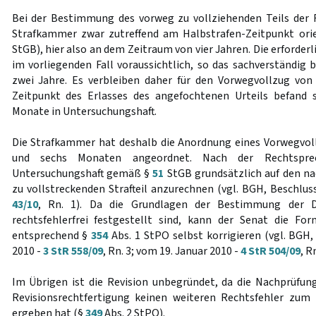
Bei der Bestimmung des vorweg zu vollziehenden Teils der Fr
Strafkammer zwar zutreffend am Halbstrafen-Zeitpunkt ori
StGB), hier also an dem Zeitraum von vier Jahren. Die erforder
im vorliegenden Fall voraussichtlich, so das sachverständig 
zwei Jahre. Es verbleiben daher für den Vorwegvollzug von
Zeitpunkt des Erlasses des angefochtenen Urteils befand 
Monate in Untersuchungshaft.
Die Strafkammer hat deshalb die Anordnung eines Vorwegvol
und sechs Monaten angeordnet. Nach der Rechtsprec
Untersuchungshaft gemäß §
51
StGB grundsätzlich auf den n
zu vollstreckenden Strafteil anzurechnen (vgl. BGH, Beschlu
43/10
, Rn. 1). Da die Grundlagen der Bestimmung der D
rechtsfehlerfrei festgestellt sind, kann der Senat die Fo
entsprechend §
354
Abs. 1 StPO selbst korrigieren (vgl. BGH,
2010 -
3 StR 558/09
, Rn. 3; vom 19. Januar 2010 -
4 StR 504/09
, Rn
Im Übrigen ist die Revision unbegründet, da die Nachprüfung
Revisionsrechtfertigung keinen weiteren Rechtsfehler zum
ergeben hat (§
349
Abs. 2 StPO).