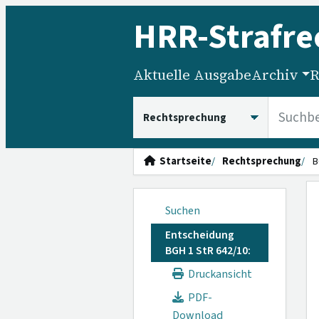
HRR
-Strafre
Aktuelle Ausgabe
Archiv
R
HRRS durchsuchen
Startseite
Rechtsprechung
B
Suchen
Entscheidung
BGH 1 StR 642/10:
Druckansicht
PDF-
Download