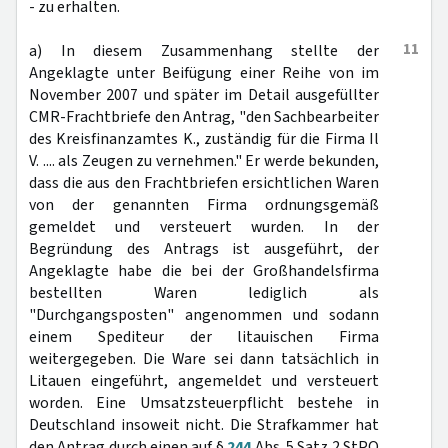
- zu erhalten.
11
a) In diesem Zusammenhang stellte der
Angeklagte unter Beifügung einer Reihe von im
November 2007 und später im Detail ausgefüllter
CMR-Frachtbriefe den Antrag, "den Sachbearbeiter
des Kreisfinanzamtes K., zuständig für die Firma Il
V. .... als Zeugen zu vernehmen." Er werde bekunden,
dass die aus den Frachtbriefen ersichtlichen Waren
von der genannten Firma ordnungsgemäß
gemeldet und versteuert wurden. In der
Begründung des Antrags ist ausgeführt, der
Angeklagte habe die bei der Großhandelsfirma
bestellten Waren lediglich als
"Durchgangsposten" angenommen und sodann
einem Spediteur der litauischen Firma
weitergegeben. Die Ware sei dann tatsächlich in
Litauen eingeführt, angemeldet und versteuert
worden. Eine Umsatzsteuerpflicht bestehe in
Deutschland insoweit nicht. Die Strafkammer hat
den Antrag durch einen auf §
244
Abs. 5 Satz 2 StPO