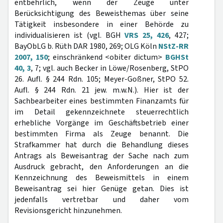
entbehrlich, wenn der Zeuge unter
Berücksichtigung des Beweisthemas über seine
Tätigkeit insbesondere in einer Behörde zu
individualisieren ist (vgl. BGH
VRS 25, 426
, 427;
BayObLG b. Rüth DAR 1980, 269; OLG Köln
NStZ-RR
2007, 150
; einschränkend <obiter dictum>
BGHSt
40, 3
, 7; vgl. auch Becker in Löwe/Rosenberg, StPO
26. Aufl. § 244 Rdn. 105; Meyer-Goßner, StPO 52.
Aufl. § 244 Rdn. 21 jew. m.w.N.). Hier ist der
Sachbearbeiter eines bestimmten Finanzamts für
im Detail gekennzeichnete steuerrechtlich
erhebliche Vorgänge im Geschäftsbetrieb einer
bestimmten Firma als Zeuge benannt. Die
Strafkammer hat durch die Behandlung dieses
Antrags als Beweisantrag der Sache nach zum
Ausdruck gebracht, den Anforderungen an die
Kennzeichnung des Beweismittels in einem
Beweisantrag sei hier Genüge getan. Dies ist
jedenfalls vertretbar und daher vom
Revisionsgericht hinzunehmen.