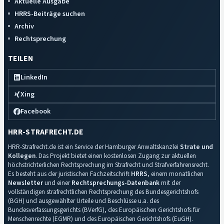
Aktuelle Ausgabe
HRRS-Beiträge suchen
Archiv
Rechtsprechung
TEILEN
LinkedIn
Xing
Facebook
HRR-STRAFRECHT.DE
HRR-Strafrecht.de ist ein Service der Hamburger Anwaltskanzlei
Strate und
Kollegen
. Das Projekt bietet einen kostenlosen Zugang zur aktuellen
höchstrichterlichen Rechtsprechung im Strafrecht und Strafverfahrensrecht.
Es besteht aus der juristischen Fachzeitschrift
HRRS
, einem monatlichen
Newsletter
und einer
Rechtsprechungs-Datenbank
mit der
vollständigen strafrechtlichen Rechtsprechung des Bundesgerichtshofs
(BGH) und ausgewählter Urteile und Beschlüsse u.a. des
Bundesverfassungsgerichts (BVerfG), des Europäischen Gerichtshofs für
Menschenrechte (EGMR) und des Europäischen Gerichtshofs (EuGH).