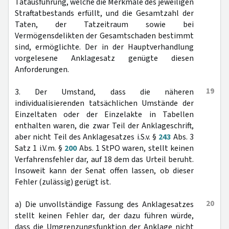
Tatausführung, welche die Merkmale des jeweiligen
Straftatbestands erfüllt, und die Gesamtzahl der
Taten, der Tatzeitraum sowie bei
Vermögensdelikten der Gesamtschaden bestimmt
sind, ermöglichte. Der in der Hauptverhandlung
vorgelesene Anklagesatz genügte diesen
Anforderungen.
19
3. Der Umstand, dass die näheren
individualisierenden tatsächlichen Umstände der
Einzeltaten oder der Einzelakte in Tabellen
enthalten waren, die zwar Teil der Anklageschrift,
aber nicht Teil des Anklagesatzes i.S.v. §
243
Abs. 3
Satz 1 i.V.m. §
200
Abs. 1 StPO waren, stellt keinen
Verfahrensfehler dar, auf 18 dem das Urteil beruht.
Insoweit kann der Senat offen lassen, ob dieser
Fehler (zulässig) gerügt ist.
20
a) Die unvollständige Fassung des Anklagesatzes
stellt keinen Fehler dar, der dazu führen würde,
dass die Umgrenzungsfunktion der Anklage nicht