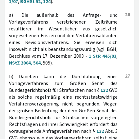
1/07
,
BGHSt 52, 124
).
26
a) Die außerhalb des Anfrage- und
Vorlageverfahrens verstrichenen Zeiträume
resultieren im Wesentlichen aus gesetzlich
vorgesehenen Fristen und den Verfahrensabläufen
eines Revisionsverfahrens. Sie erweisen sich
insoweit nicht als beanstandungswürdig (vgl. BGH,
Beschluss vom 17. Dezember 2003 -
1 StR 445/03
,
NStZ 2004, 504
, 505).
27
b) Daneben kann die Durchführung eines
Vorlageverfahrens zum Großen Senat des
Bundesgerichtshofs für Strafsachen nach §
132
GVG
als solche regelmäßig eine rechtsstaatswidrige
Verfahrensverzögerung nicht begründen. Wegen
der großen Bedeutung der dem Großen Senat des
Bundesgerichtshofs für Strafsachen vorgelegten
Rechtsfragen und ihrer Schwierigkeit erfordert das
vorausgehende Anfrageverfahren nach §
132
Abs. 3
GVG ebenso wie das Vorlageverfahren selbst eine