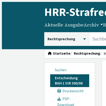
HRR
-Strafre
Aktuelle Ausgabe
Archiv
R
HRRS durchsuchen
Startseite
Rechtsprechung
B
Suchen
Entscheidung
BGH 1 StR 300/08:
Druckansicht
PDF-
Download