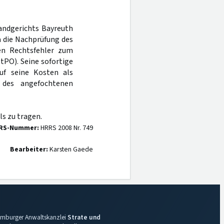
Landgerichts Bayreuth
a die Nachprüfung des
nen Rechtsfehler zum
tPO). Seine sofortige
uf seine Kosten als
 des angefochtenen
s zu tragen.
RS-Nummer:
HRRS 2008 Nr. 749
Bearbeiter:
Karsten Gaede
 Hamburger Anwaltskanzlei
Strate und