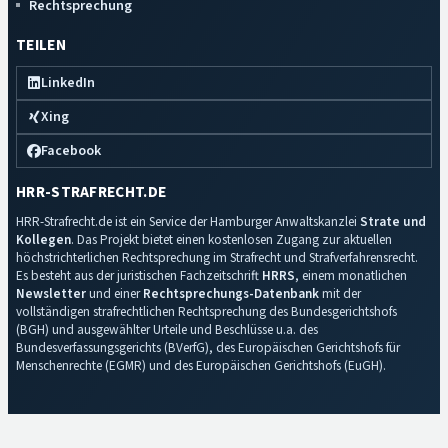
Rechtsprechung
TEILEN
LinkedIn
Xing
Facebook
HRR-STRAFRECHT.DE
HRR-Strafrecht.de ist ein Service der Hamburger Anwaltskanzlei
Strate und
Kollegen
. Das Projekt bietet einen kostenlosen Zugang zur aktuellen
höchstrichterlichen Rechtsprechung im Strafrecht und Strafverfahrensrecht.
Es besteht aus der juristischen Fachzeitschrift
HRRS
, einem monatlichen
Newsletter
und einer
Rechtsprechungs-Datenbank
mit der
vollständigen strafrechtlichen Rechtsprechung des Bundesgerichtshofs
(BGH) und ausgewählter Urteile und Beschlüsse u.a. des
Bundesverfassungsgerichts (BVerfG), des Europäischen Gerichtshofs für
Menschenrechte (EGMR) und des Europäischen Gerichtshofs (EuGH).
Impressum
·
Datenschutz