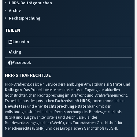
HRRS-Beiträge suchen
Archiv
Rechtsprechung
TEILEN
LinkedIn
Xing
Facebook
HRR-STRAFRECHT.DE
HRR-Strafrecht.de ist ein Service der Hamburger Anwaltskanzlei
Strate und
Kollegen
. Das Projekt bietet einen kostenlosen Zugang zur aktuellen
höchstrichterlichen Rechtsprechung im Strafrecht und Strafverfahrensrecht.
Es besteht aus der juristischen Fachzeitschrift
HRRS
, einem monatlichen
Newsletter
und einer
Rechtsprechungs-Datenbank
mit der
vollständigen strafrechtlichen Rechtsprechung des Bundesgerichtshofs
(BGH) und ausgewählter Urteile und Beschlüsse u.a. des
Bundesverfassungsgerichts (BVerfG), des Europäischen Gerichtshofs für
Menschenrechte (EGMR) und des Europäischen Gerichtshofs (EuGH).