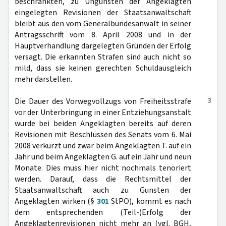
beschränkten, zu Ungunsten der Angeklagten
eingelegten Revisionen der Staatsanwaltschaft
bleibt aus den vom Generalbundesanwalt in seiner
Antragsschrift vom 8. April 2008 und in der
Hauptverhandlung dargelegten Gründen der Erfolg
versagt. Die erkannten Strafen sind auch nicht so
mild, dass sie keinen gerechten Schuldausgleich
mehr darstellen.
3
Die Dauer des Vorwegvollzugs von Freiheitsstrafe
vor der Unterbringung in einer Entziehungsanstalt
wurde bei beiden Angeklagten bereits auf deren
Revisionen mit Beschlüssen des Senats vom 6. Mai
2008 verkürzt und zwar beim Angeklagten T. auf ein
Jahr und beim Angeklagten G. auf ein Jahr und neun
Monate. Dies muss hier nicht nochmals tenoriert
werden. Darauf, dass die Rechtsmittel der
Staatsanwaltschaft auch zu Gunsten der
Angeklagten wirken (§
301
StPO), kommt es nach
dem entsprechenden (Teil-)Erfolg der
Angeklagtenrevisionen nicht mehr an (vgl. BGH,