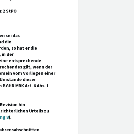
z 2 StPO
en sei das
nd die
den, so hat er die
 in der
eine entsprechende
prechendes gilt, wenn der
gemein vom Vorliegen einer
 Umstände dieser
 BGHR MRK Art. 6 Abs. 1
Revision hin
ichterlichen Urteils zu
ng 8
).
rfahrensabschnitten