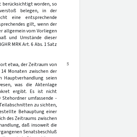
t berücksichtigt worden, so
verstoß belegen, in der
icht eine entsprechende
sprechendes gilt, wenn der
her allgemein vom Vorliegen
smaß und Umstände dieser
BGHR MRK Art. 6 Abs. 1 Satz
5
dort etwa, der Zeitraum von
n 14 Monaten zwischen der
n Hauptverhandlung seien
wesen, was die Aktenlage
kret ergibt. Es ist nicht
0 Stehordner umfassende -
eilabschnitten zu sichten,
gestellte Behauptung einer
lich des Zeitraums zwischen
handlung, daß insoweit die
 ergangenen Senatsbeschluß