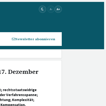
A-
A+
Newsletter abonnieren
 17. Dezember
; rechtsstaatswidrige
 der Verfahrensspanne;
htung; Komplexität;
d Kompensation.