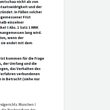
amtschau nicht als von
staatswidrigkeit und der
ründet. In Fällen solcher
angemessener Frist
halb einzelner
ikel
6
Abs. 1 Satz 1 MRK
unangemessen lang wird.
ion, wenn der
 sie endet mit dem
rist kommen für die Frage
s, der Umfang und die
ngen, das Verhalten des
Verfahren verbundenen
 in Betracht (siehe nur
andgerichts München I