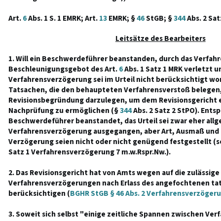
Art.
6
Abs. 1 S. 1 EMRK; Art.
13
EMRK; §
46
StGB; §
344
Abs. 2 Sat
Leitsätze des Bearbeiters
1. Will ein Beschwerdeführer beanstanden, durch das Verfahr
Beschleunigungsgebot des Art.
6
Abs. 1 Satz 1 MRK verletzt u
Verfahrensverzögerung sei im Urteil nicht berücksichtigt wor
Tatsachen, die den behaupteten Verfahrensverstoß belegen,
Revisionsbegründung darzulegen, um dem Revisionsgericht 
Nachprüfung zu ermöglichen (§
344
Abs. 2 Satz 2 StPO). Ents
Beschwerdeführer beanstandet, das Urteil sei zwar eher all
Verfahrensverzögerung ausgegangen, aber Art, Ausmaß und
Verzögerung seien nicht oder nicht genügend festgestellt (so
Satz 1 Verfahrensverzögerung 7 m.w.Rspr.Nw.).
2. Das Revisionsgericht hat von Amts wegen auf die zulässige 
Verfahrensverzögerungen nach Erlass des angefochtenen tatr
berücksichtigen (
BGHR StGB § 46 Abs. 2 Verfahrensverzögeru
3. Soweit sich selbst "einige zeitliche Spannen zwischen Ve