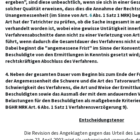
ergeben", sind diese unbeachtlich, wenn sie sich in einer Ges
solcher Qualität erweisen, dass dies die Annahme der Rechts
Unangemessenheit (im Sinne von Art.
6
Abs. 1 Satz 1 MRK) beg
Art hat der Tatrichter zu prüfen, ob die Sache insgesamt in 
verhandelt worden ist, wobei eine gewisse Untätigkeit inner
Verfahrensabschnitte dann nicht zu einer Verletzung von Art
führt, wenn dadurch die Gesamtdauer des Verfahrens nicht 
Dabei beginnt die "angemessene Frist" im Sinne der Konvent
Beschuldigte von den Ermittlungen in Kenntnis gesetzt wird;
rechtskräftigen Abschluss des Verfahrens.
4. Neben der gesamten Dauer vom Beginn bis zum Ende der F
der Angemessenheit die Schwere und die Art des Tatvorwurf
Schwierigkeit des Verfahrens, die Art und Weise der Ermittlu
Beschuldigten sowie das Ausmaß der mit dem andauernden 
Belastungen für den Beschuldigten als maßgebende Kriterien
BGHR MRK Art. 6 Abs. 1 Satz 1 Verfahrensverzögerung 9).
Entscheidungstenor
Die Revision des Angeklagten gegen das Urteil des L