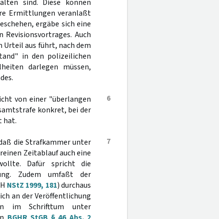
halten sind. Diese können
ere Ermittlungen veranlaßt
eschehen, ergäbe sich eine
n Revisionsvortrages. Auch
m Urteil aus führt, nach dem
tand" in den polizeilichen
lheiten darlegen müssen,
des.
6
icht von einer "überlangen
amtstrafe konkret, bei der
 hat.
7
daß die Strafkammer unter
einen Zeitablauf auch eine
wollte. Dafür spricht die
dung. Zudem umfaßt der
GH
NStZ 1999, 181
) durchaus
ich an der Veröffentlichung
en im Schrifttum unter
on
BGHR StGB § 46 Abs. 2