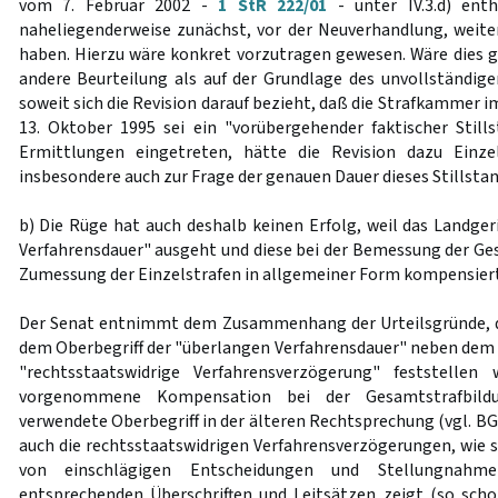
vom 7. Februar 2002 -
1 StR 222/01
- unter IV.3.d) ent
naheliegenderweise zunächst, vor der Neuverhandlung, weit
haben. Hierzu wäre konkret vorzutragen gewesen. Wäre dies g
andere Beurteilung als auf der Grundlage des unvollständige
soweit sich die Revision darauf bezieht, daß die Strafkammer i
13. Oktober 1995 sei ein "vorübergehender faktischer Stills
Ermittlungen eingetreten, hätte die Revision dazu Einze
insbesondere auch zur Frage der genauen Dauer dieses Stillstan
b) Die Rüge hat auch deshalb keinen Erfolg, weil das Landger
Verfahrensdauer" ausgeht und diese bei der Bemessung der Ges
Zumessung der Einzelstrafen in allgemeiner Form kompensiert
Der Senat entnimmt dem Zusammenhang der Urteilsgründe, 
dem Oberbegriff der "überlangen Verfahrensdauer" neben dem r
"rechtsstaatswidrige Verfahrensverzögerung" feststellen 
vorgenommene Kompensation bei der Gesamtstrafbil
verwendete Oberbegriff in der älteren Rechtsprechung (vgl. B
auch die rechtsstaatswidrigen Verfahrensverzögerungen, wie s
von einschlägigen Entscheidungen und Stellungnahm
entsprechenden Überschriften und Leitsätzen zeigt (so sch