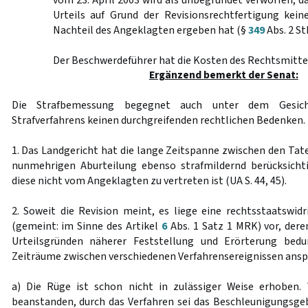
vom 23. April 2003 wird als unbegründet verworfen, d
Urteils auf Grund der Revisionsrechtfertigung kei
Nachteil des Angeklagten ergeben hat (§
349
Abs. 2 St
Der Beschwerdeführer hat die Kosten des Rechtsmittel
Ergänzend bemerkt der Senat:
Die Strafbemessung begegnet auch unter dem Gesic
Strafverfahrens keinen durchgreifenden rechtlichen Bedenken.
1. Das Landgericht hat die lange Zeitspanne zwischen den Tat
nunmehrigen Aburteilung ebenso strafmildernd berücksich
diese nicht vom Angeklagten zu vertreten ist (UA S. 44, 45).
2. Soweit die Revision meint, es liege eine rechtsstaatswid
(gemeint: im Sinne des Artikel
6
Abs. 1 Satz 1 MRK) vor, dere
Urteilsgründen näherer Feststellung und Erörterung bedu
Zeiträume zwischen verschiedenen Verfahrensereignissen anspri
a) Die Rüge ist schon nicht in zulässiger Weise erhoben. 
beanstanden, durch das Verfahren sei das Beschleunigungsge