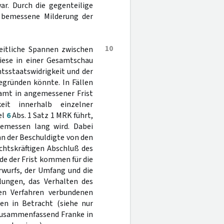
r. Durch die gegenteilige
u bemessene Milderung der
10
zeitliche Spannen zwischen
diese in einer Gesamtschau
htsstaatswidrigkeit und der
egründen könnte. In Fällen
samt in angemessener Frist
it innerhalb einzelner
el
6
Abs. 1 Satz 1 MRK führt,
emessen lang wird. Dabei
n der Beschuldigte von den
chtskräftigen Abschluß des
e der Frist kommen für die
rwurfs, der Umfang und die
tlungen, das Verhalten des
n Verfahren verbundenen
en in Betracht (siehe nur
 zusammenfassend Franke in