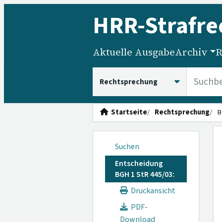
HRR
-Strafre
Aktuelle Ausgabe
Archiv
R
HRRS durchsuchen
Startseite
Rechtsprechung
B
Suchen
Entscheidung
BGH 1 StR 445/03:
Druckansicht
PDF-
Download