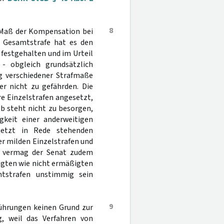
8
s Maß der Kompensation bei
r Gesamtstrafe hat es den
festgehalten und im Urteil
 - obgleich grundsätzlich
ng verschiedener Strafmaße
er nicht zu gefährden. Die
e Einzelstrafen angesetzt,
b steht nicht zu besorgen,
keit einer anderweitigen
jetzt in Rede stehenden
r milden Einzelstrafen und
g vermag der Senat zudem
igten wie nicht ermäßigten
mtstrafen unstimmig sein
9
führungen keinen Grund zur
g, weil das Verfahren von