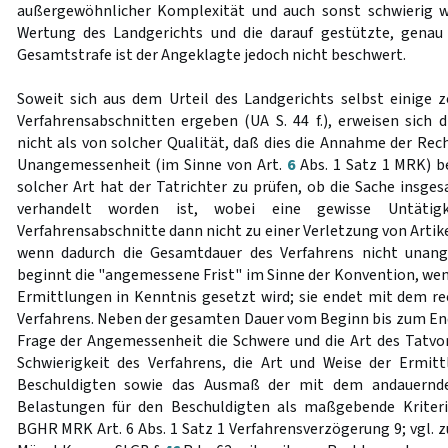
außergewöhnlicher Komplexität und auch sonst schwierig wa
Wertung des Landgerichts und die darauf gestützte, gena
Gesamtstrafe ist der Angeklagte jedoch nicht beschwert.
Soweit sich aus dem Urteil des Landgerichts selbst einige 
Verfahrensabschnitten ergeben (UA S. 44 f.), erweisen sich 
nicht als von solcher Qualität, daß dies die Annahme der Rec
Unangemessenheit (im Sinne von Art.
6
Abs. 1 Satz 1 MRK) b
solcher Art hat der Tatrichter zu prüfen, ob die Sache insge
verhandelt worden ist, wobei eine gewisse Untätigke
Verfahrensabschnitte dann nicht zu einer Verletzung von Artik
wenn dadurch die Gesamtdauer des Verfahrens nicht unang
beginnt die "angemessene Frist" im Sinne der Konvention, wen
Ermittlungen in Kenntnis gesetzt wird; sie endet mit dem re
Verfahrens. Neben der gesamten Dauer vom Beginn bis zum End
Frage der Angemessenheit die Schwere und die Art des Tatvo
Schwierigkeit des Verfahrens, die Art und Weise der Ermit
Beschuldigten sowie das Ausmaß der mit dem andauernde
Belastungen für den Beschuldigten als maßgebende Kriteri
BGHR MRK Art. 6 Abs. 1 Satz 1 Verfahrensverzögerung 9; vgl.