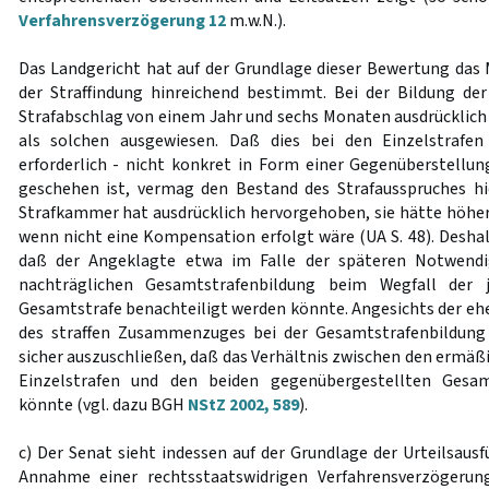
Verfahrensverzögerung 12
m.w.N.).
Das Landgericht hat auf der Grundlage dieser Bewertung da
der Straffindung hinreichend bestimmt. Bei der Bildung de
Strafabschlag von einem Jahr und sechs Monaten ausdrücklich 
als solchen ausgewiesen. Daß dies bei den Einzelstrafen
erforderlich - nicht konkret in Form einer Gegenüberstellu
geschehen ist, vermag den Bestand des Strafausspruches hi
Strafkammer hat ausdrücklich hervorgehoben, sie hätte höher
wenn nicht eine Kompensation erfolgt wäre (UA S. 48). Deshal
daß der Angeklagte etwa im Falle der späteren Notwendig
nachträglichen Gesamtstrafenbildung beim Wegfall der 
Gesamtstrafe benachteiligt werden könnte. Angesichts der ehe
des straffen Zusammenzuges bei der Gesamtstrafenbildun
sicher auszuschließen, daß das Verhältnis zwischen den ermäß
Einzelstrafen und den beiden gegenübergestellten Gesa
könnte (vgl. dazu BGH
NStZ 2002, 589
).
c) Der Senat sieht indessen auf der Grundlage der Urteilsaus
Annahme einer rechtsstaatswidrigen Verfahrensverzögerun