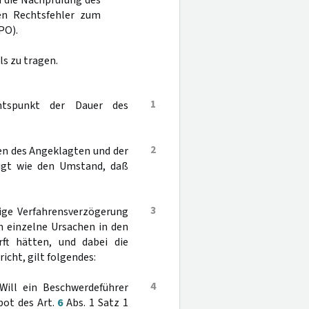
a die Nachprüfung des
nen Rechtsfehler zum
PO).
s zu tragen.
1
htspunkt der Dauer des
2
en des Angeklagten und der
tigt wie den Umstand, daß
3
rige Verfahrensverzögerung
n einzelne Ursachen in den
rft hätten, und dabei die
cht, gilt folgendes:
4
Will ein Beschwerdeführer
bot des Art.
6
Abs. 1 Satz 1