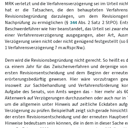
MRK verletzt und die Verfahrensverzögerung sei im Urteil nich
hat er die Tatsachen, die den behaupteten Verfahrens
Revisionsbegründung darzulegen, um dem Revisionsger
Nachprüfung zu ermöglichen (§
344
Abs. 2 Satz 2 StPO). Ent
Beschwerdeführer wie hier beanstandet, das Urteil sei zwar e
einer Verfahrensverzögerung ausgegangen, aber Art, Au
Verzögerung seien nicht oder nicht genügend festgestellt (so 
1 Verfahrensverzögerung 7 m.w.Rspr.Nw.).
Dem wird die Revisionsbegründung nicht gerecht. So heißt es 
ca. einem Jahr für das Zwischenverfahren und derjenige vo
ersten Revisionsentscheidung und dem Beginn der erneute
erörterungsbedürftig gewesen. Hier wäre vorzutragen ge
insoweit zur Sachbehandlung und Verfahrensförderung kon
Aufgabe des Senats, von Amts wegen das - hier mehr als 6
Aktenwerk auf Verzögerungen durchzusehen oder auch nur in T
um die allgemein unter Hinweis auf zeitliche Eckdaten auf
Verzögerung zu prüfen. Beispielhaft zeigt sich gerade hinsicht
der ersten Revisionsentscheidung und der erneuten Hauptver
Hinweise bedeutsam sein können, die in dem in dieser Sache