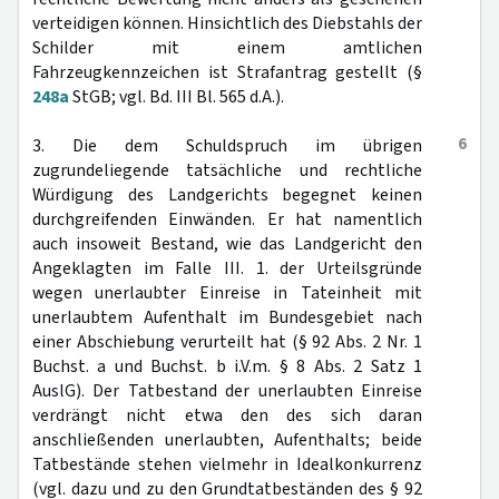
verteidigen können. Hinsichtlich des Diebstahls der
Schilder mit einem amtlichen
Fahrzeugkennzeichen ist Strafantrag gestellt (§
248a
StGB; vgl. Bd. III Bl. 565 d.A.).
6
3. Die dem Schuldspruch im übrigen
zugrundeliegende tatsächliche und rechtliche
Würdigung des Landgerichts begegnet keinen
durchgreifenden Einwänden. Er hat namentlich
auch insoweit Bestand, wie das Landgericht den
Angeklagten im Falle III. 1. der Urteilsgründe
wegen unerlaubter Einreise in Tateinheit mit
unerlaubtem Aufenthalt im Bundesgebiet nach
einer Abschiebung verurteilt hat (§ 92 Abs. 2 Nr. 1
Buchst. a und Buchst. b i.V.m. § 8 Abs. 2 Satz 1
AuslG). Der Tatbestand der unerlaubten Einreise
verdrängt nicht etwa den des sich daran
anschließenden unerlaubten, Aufenthalts; beide
Tatbestände stehen vielmehr in Idealkonkurrenz
(vgl. dazu und zu den Grundtatbeständen des § 92