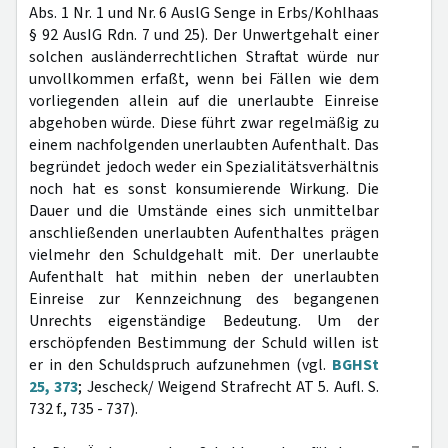
Abs. 1 Nr. 1 und Nr. 6 AuslG Senge in Erbs/Kohlhaas
§ 92 AusIG Rdn. 7 und 25). Der Unwertgehalt einer
solchen ausländerrechtlichen Straftat würde nur
unvollkommen erfaßt, wenn bei Fällen wie dem
vorliegenden allein auf die unerlaubte Einreise
abgehoben würde. Diese führt zwar regelmäßig zu
einem nachfolgenden unerlaubten Aufenthalt. Das
begründet jedoch weder ein Spezialitätsverhältnis
noch hat es sonst konsumierende Wirkung. Die
Dauer und die Umstände eines sich unmittelbar
anschließenden unerlaubten Aufenthaltes prägen
vielmehr den Schuldgehalt mit. Der unerlaubte
Aufenthalt hat mithin neben der unerlaubten
Einreise zur Kennzeichnung des begangenen
Unrechts eigenständige Bedeutung. Um der
erschöpfenden Bestimmung der Schuld willen ist
er in den Schuldspruch aufzunehmen (vgl.
BGHSt
25, 373
; Jescheck/ Weigend Strafrecht AT 5. Aufl. S.
732 f., 735 - 737).