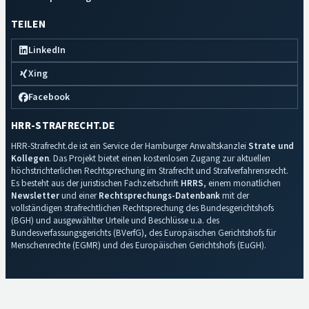
TEILEN
LinkedIn
Xing
Facebook
HRR-STRAFRECHT.DE
HRR-Strafrecht.de ist ein Service der Hamburger Anwaltskanzlei
Strate und
Kollegen
. Das Projekt bietet einen kostenlosen Zugang zur aktuellen
höchstrichterlichen Rechtsprechung im Strafrecht und Strafverfahrensrecht.
Es besteht aus der juristischen Fachzeitschrift
HRRS
, einem monatlichen
Newsletter
und einer
Rechtsprechungs-Datenbank
mit der
vollständigen strafrechtlichen Rechtsprechung des Bundesgerichtshofs
(BGH) und ausgewählter Urteile und Beschlüsse u.a. des
Bundesverfassungsgerichts (BVerfG), des Europäischen Gerichtshofs für
Menschenrechte (EGMR) und des Europäischen Gerichtshofs (EuGH).
Impressum
·
Datenschutz