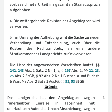
vorbezeichnete Urteil im gesamten Strafausspruch
aufgehoben.
4. Die weitergehende Revision des Angeklagten wird
verworfen.
5. Im Umfang der Aufhebung wird die Sache zu neuer
Verhandlung und Entscheidung, auch über die
Kosten des Rechtsmittels, an eine andere
Strafkammer des Landgerichts zurückverwiesen.
Die Liste der angewendeten Vorschriften lautet: §§
242
,
243
Abs. 1 Satz 2 Nr. 1, 2, §
267
Abs. 1, §§
22
,
23
,
25
Abs. 2 StGB, § 92 Abs. 2 Nr. 1 Buchst. a und Buchst.
b i.V.m. § 8 Abs. 2 Satz 1 AuslG, §§
52
,
53
StGB.
Gründe
1
Das Landgericht hat den Angeklagten wegen
"unerlaubter Einreise in Tateinheit mit
unerlaubtem Aufenthalt nach Abschiebung, wegen