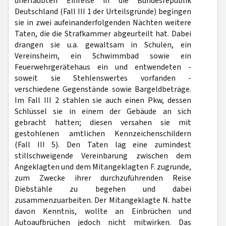
unerlaubten Einreise in die Bundesrepublik
Deutschland (Fall III 1 der Urteilsgründe) begingen
sie in zwei aufeinanderfolgenden Nächten weitere
Taten, die die Strafkammer abgeurteilt hat. Dabei
drangen sie u.a. gewaltsam in Schulen, ein
Vereinsheim, ein Schwimmbad sowie ein
Feuerwehrgerätehaus ein und entwendeten -
soweit sie Stehlenswertes vorfanden -
verschiedene Gegenstände sowie Bargeldbeträge.
Im Fall III 2 stahlen sie auch einen Pkw, dessen
Schlüssel sie in einem der Gebäude an sich
gebracht hatten; diesen versahen sie mit
gestohlenen amtlichen Kennzeichenschildern
(Fall III 5). Den Taten lag eine zumindest
stillschweigende Vereinbarung zwischen dem
Angeklagten und dem Mitangeklagten F. zugrunde,
zum Zwecke ihrer durchzuführenden Reise
Diebstähle zu begehen und dabei
zusammenzuarbeiten. Der Mitangeklagte N. hatte
davon Kenntnis, wollte an Einbrüchen und
Autoaufbrüchen jedoch nicht mitwirken. Das