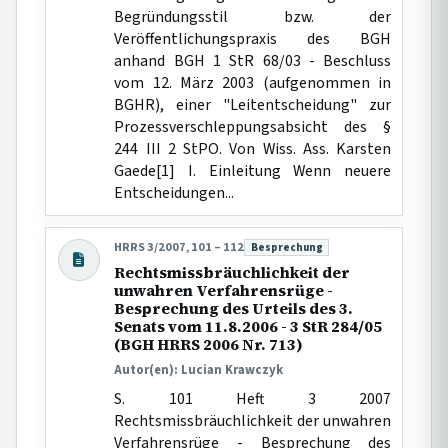
Begründungsstil bzw. der
Veröffentlichungspraxis des BGH
anhand BGH 1 StR 68/03 - Beschluss
vom 12. März 2003 (aufgenommen in
BGHR), einer "Leitentscheidung" zur
Prozessverschleppungsabsicht des §
244 III 2 StPO. Von Wiss. Ass. Karsten
Gaede[1] I. Einleitung Wenn neuere
Entscheidungen...
HRRS 3/2007, 101 – 112
Besprechung
Beitragsart:
Rechtsmissbräuchlichkeit der
unwahren Verfahrensrüge -
Besprechung des Urteils des 3.
Senats vom 11.8.2006 - 3 StR 284/05
(BGH HRRS 2006 Nr. 713)
Autor(en): Lucian Krawczyk
S. 101 Heft 3 2007
Rechtsmissbräuchlichkeit der unwahren
Verfahrensrüge - Besprechung des