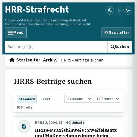
HRR
-Strafrecht
A-
A+
Online-Zeitschrift und Rechtsprechungsdatenbank
für höchstrichterliche Rechtsprechung im Strafrecht
Menü
Newsletter
HRRS durchsuchen
Suchen
Startseite
Archiv
HRRS-Beiträge suchen
HRRS-Beiträge suchen
SORTIERUNG
Standard
Exakt
936
Treffer
HRRS 2/2004, 65 – 69
Aufsatz
Beitragsart:
HRRS-Praxishinweis : Zweifelssatz
und Maßregelanordnung beim