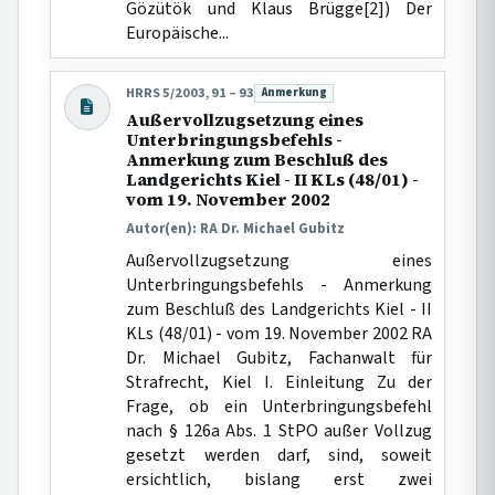
Gözütök und Klaus Brügge[2]) Der
Europäische...
HRRS 5/2003, 91 – 93
Anmerkung
Beitragsart:
Außervollzugsetzung eines
Unterbringungsbefehls -
Anmerkung zum Beschluß des
Landgerichts Kiel - II KLs (48/01) -
vom 19. November 2002
Autor(en): RA Dr. Michael Gubitz
Außervollzugsetzung eines
Unterbringungsbefehls - Anmerkung
zum Beschluß des Landgerichts Kiel - II
KLs (48/01) - vom 19. November 2002 RA
Dr. Michael Gubitz, Fachanwalt für
Strafrecht, Kiel I. Einleitung Zu der
Frage, ob ein Unterbringungsbefehl
nach § 126a Abs. 1 StPO außer Vollzug
gesetzt werden darf, sind, soweit
ersichtlich, bislang erst zwei