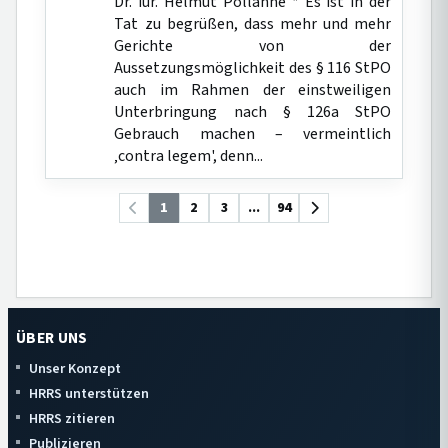
Dr. iur. Helmut Pollähne * Es ist in der
Tat zu begrüßen, dass mehr und mehr
Gerichte von der
Aussetzungsmöglichkeit des § 116 StPO
auch im Rahmen der einstweiligen
Unterbringung nach § 126a StPO
Gebrauch machen – vermeintlich
‚contra legem', denn...
1
2
3
...
94
ÜBER UNS
Unser Konzept
HRRS unterstützen
HRRS zitieren
Publizieren