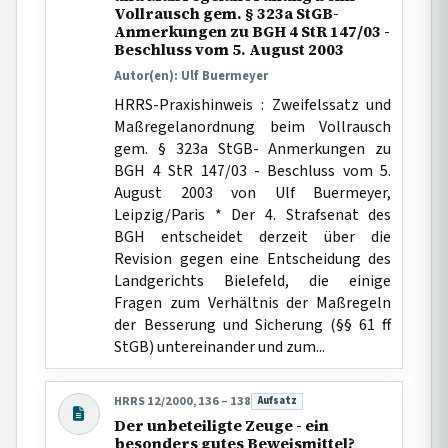
Vollrausch gem. § 323a StGB-
Anmerkungen zu BGH 4 StR 147/03 -
Beschluss vom 5. August 2003
Autor(en): Ulf Buermeyer
HRRS-Praxishinweis : Zweifelssatz und
Maßregelanordnung beim Vollrausch
gem. § 323a StGB- Anmerkungen zu
BGH 4 StR 147/03 - Beschluss vom 5.
August 2003 von Ulf Buermeyer,
Leipzig/Paris * Der 4. Strafsenat des
BGH entscheidet derzeit über die
Revision gegen eine Entscheidung des
Landgerichts Bielefeld, die einige
Fragen zum Verhältnis der Maßregeln
der Besserung und Sicherung (§§ 61 ff
StGB) untereinander und zum...
HRRS 12/2000, 136 – 138
Aufsatz
Beitragsart:
Der unbeteiligte Zeuge - ein
besonders gutes Beweismittel?