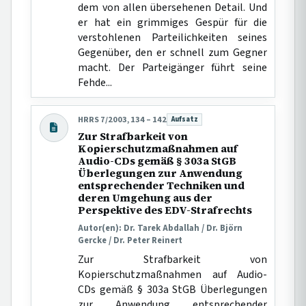
dem von allen übersehenen Detail. Und
er hat ein grimmiges Gespür für die
verstohlenen Parteilichkeiten seines
Gegenüber, den er schnell zum Gegner
macht. Der Parteigänger führt seine
Fehde...
HRRS 7/2003, 134 – 142
Aufsatz
Beitragsart:
Zur Strafbarkeit von
Kopierschutzmaßnahmen auf
Audio-CDs gemäß § 303a StGB
Überlegungen zur Anwendung
entsprechender Techniken und
deren Umgehung aus der
Perspektive des EDV-Strafrechts
Autor(en): Dr. Tarek Abdallah / Dr. Björn
Gercke / Dr. Peter Reinert
Zur Strafbarkeit von
Kopierschutzmaßnahmen auf Audio-
CDs gemäß § 303a StGB Überlegungen
zur Anwendung entsprechender