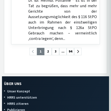
Dr. iur. Helmut Pollähne * Es ist in der
Tat zu begrüßen, dass mehr und mehr
Gerichte von der
Aussetzungsmöglichkeit des § 116 StPO
auch im Rahmen der einstweiligen
Unterbringung nach § 126a StPO
Gebrauch machen – vermeintlich
‚contra legem', denn...
1
2
3
...
94
ÜBER UNS
Unser Konzept
HRRS unterstützen
HRRS zitieren
Publizieren