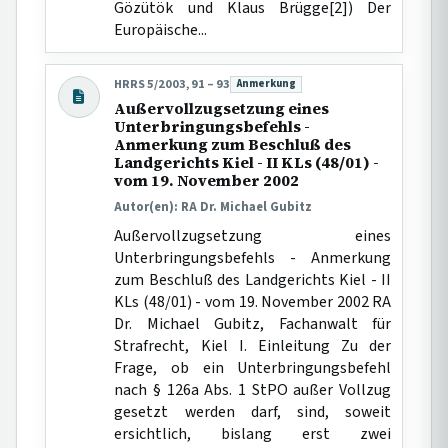
Gözütök und Klaus Brügge[2]) Der
Europäische...
HRRS 5/2003, 91 – 93
Anmerkung
Beitragsart:
Außervollzugsetzung eines
Unterbringungsbefehls -
Anmerkung zum Beschluß des
Landgerichts Kiel - II KLs (48/01) -
vom 19. November 2002
Autor(en): RA Dr. Michael Gubitz
Außervollzugsetzung eines
Unterbringungsbefehls - Anmerkung
zum Beschluß des Landgerichts Kiel - II
KLs (48/01) - vom 19. November 2002 RA
Dr. Michael Gubitz, Fachanwalt für
Strafrecht, Kiel I. Einleitung Zu der
Frage, ob ein Unterbringungsbefehl
nach § 126a Abs. 1 StPO außer Vollzug
gesetzt werden darf, sind, soweit
ersichtlich, bislang erst zwei