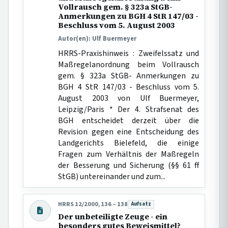
Vollrausch gem. § 323a StGB-
Anmerkungen zu BGH 4 StR 147/03 -
Beschluss vom 5. August 2003
Autor(en): Ulf Buermeyer
HRRS-Praxishinweis : Zweifelssatz und
Maßregelanordnung beim Vollrausch
gem. § 323a StGB- Anmerkungen zu
BGH 4 StR 147/03 - Beschluss vom 5.
August 2003 von Ulf Buermeyer,
Leipzig/Paris * Der 4. Strafsenat des
BGH entscheidet derzeit über die
Revision gegen eine Entscheidung des
Landgerichts Bielefeld, die einige
Fragen zum Verhältnis der Maßregeln
der Besserung und Sicherung (§§ 61 ff
StGB) untereinander und zum...
HRRS 12/2000, 136 – 138
Aufsatz
Beitragsart:
Der unbeteiligte Zeuge - ein
besonders gutes Beweismittel?