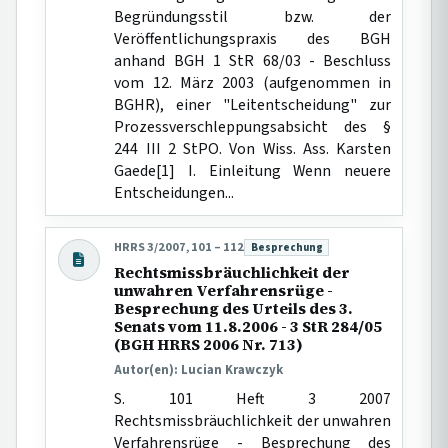
Begründungsstil bzw. der
Veröffentlichungspraxis des BGH
anhand BGH 1 StR 68/03 - Beschluss
vom 12. März 2003 (aufgenommen in
BGHR), einer "Leitentscheidung" zur
Prozessverschleppungsabsicht des §
244 III 2 StPO. Von Wiss. Ass. Karsten
Gaede[1] I. Einleitung Wenn neuere
Entscheidungen...
HRRS 3/2007, 101 – 112
Besprechung
Beitragsart:
Rechtsmissbräuchlichkeit der
unwahren Verfahrensrüge -
Besprechung des Urteils des 3.
Senats vom 11.8.2006 - 3 StR 284/05
(BGH HRRS 2006 Nr. 713)
Autor(en): Lucian Krawczyk
S. 101 Heft 3 2007
Rechtsmissbräuchlichkeit der unwahren
Verfahrensrüge - Besprechung des