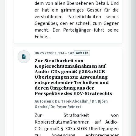
dem von allen übersehenen Detail. Und
er hat ein grimmiges Gespür für die
verstohlenen Parteilichkeiten seines
Gegenüber, den er schnell zum Gegner
macht. Der Parteigänger führt seine
Fehde...
HRRS 7/2003, 134 – 142
Aufsatz
Beitragsart:
Zur Strafbarkeit von
Kopierschutzmaßnahmen auf
Audio-CDs gemäß § 303a StGB
Überlegungen zur Anwendung
entsprechender Techniken und
deren Umgehung aus der
Perspektive des EDV-Strafrechts
Autor(en): Dr. Tarek Abdallah / Dr. Björn
Gercke / Dr. Peter Reinert
Zur Strafbarkeit von
Kopierschutzmaßnahmen auf Audio-
CDs gemäß § 303a StGB Überlegungen
zur Anwendung entsprechender