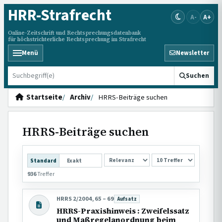
HRR
-Strafrecht
A-
A+
Online-Zeitschrift und Rechtsprechungsdatenbank
für höchstrichterliche Rechtsprechung im Strafrecht
Menü
Newsletter
HRRS durchsuchen
Suchen
Startseite
Archiv
HRRS-Beiträge suchen
HRRS-Beiträge suchen
SORTIERUNG
Standard
Exakt
936
Treffer
HRRS 2/2004, 65 – 69
Aufsatz
Beitragsart:
HRRS-Praxishinweis : Zweifelssatz
und Maßregelanordnung beim