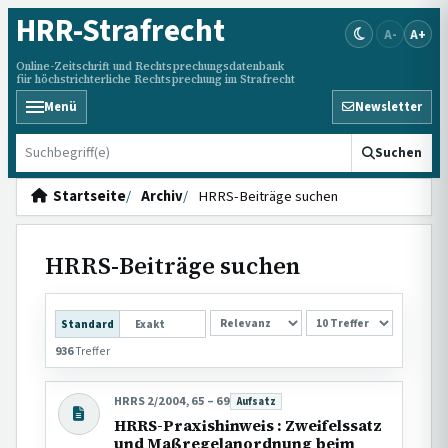
HRR
-Strafrecht
A-
A+
Online-Zeitschrift und Rechtsprechungsdatenbank
für höchstrichterliche Rechtsprechung im Strafrecht
Menü
Newsletter
HRRS durchsuchen
Suchen
Startseite
Archiv
HRRS-Beiträge suchen
HRRS-Beiträge suchen
SORTIERUNG
Standard
Exakt
936
Treffer
HRRS 2/2004, 65 – 69
Aufsatz
Beitragsart:
HRRS-Praxishinweis : Zweifelssatz
und Maßregelanordnung beim