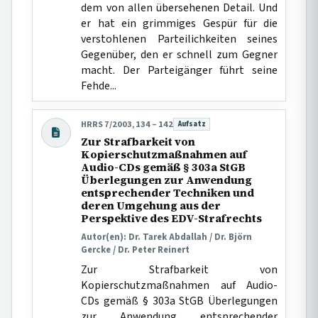
dem von allen übersehenen Detail. Und
er hat ein grimmiges Gespür für die
verstohlenen Parteilichkeiten seines
Gegenüber, den er schnell zum Gegner
macht. Der Parteigänger führt seine
Fehde...
HRRS 7/2003, 134 – 142
Aufsatz
Beitragsart:
Zur Strafbarkeit von
Kopierschutzmaßnahmen auf
Audio-CDs gemäß § 303a StGB
Überlegungen zur Anwendung
entsprechender Techniken und
deren Umgehung aus der
Perspektive des EDV-Strafrechts
Autor(en): Dr. Tarek Abdallah / Dr. Björn
Gercke / Dr. Peter Reinert
Zur Strafbarkeit von
Kopierschutzmaßnahmen auf Audio-
CDs gemäß § 303a StGB Überlegungen
zur Anwendung entsprechender