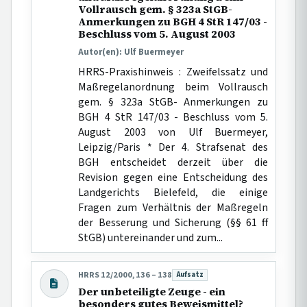
Vollrausch gem. § 323a StGB-
Anmerkungen zu BGH 4 StR 147/03 -
Beschluss vom 5. August 2003
Autor(en): Ulf Buermeyer
HRRS-Praxishinweis : Zweifelssatz und
Maßregelanordnung beim Vollrausch
gem. § 323a StGB- Anmerkungen zu
BGH 4 StR 147/03 - Beschluss vom 5.
August 2003 von Ulf Buermeyer,
Leipzig/Paris * Der 4. Strafsenat des
BGH entscheidet derzeit über die
Revision gegen eine Entscheidung des
Landgerichts Bielefeld, die einige
Fragen zum Verhältnis der Maßregeln
der Besserung und Sicherung (§§ 61 ff
StGB) untereinander und zum...
HRRS 12/2000, 136 – 138
Aufsatz
Beitragsart:
Der unbeteiligte Zeuge - ein
besonders gutes Beweismittel?