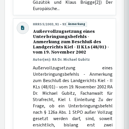
Gözütök und Klaus Brügge[2]) Der
Europäische...
HRRS 5/2003, 91 – 93
Anmerkung
Beitragsart:
Außervollzugsetzung eines
Unterbringungsbefehls -
Anmerkung zum Beschluß des
Landgerichts Kiel - II KLs (48/01) -
vom 19. November 2002
Autor(en): RA Dr. Michael Gubitz
Außervollzugsetzung eines
Unterbringungsbefehls - Anmerkung
zum Beschluß des Landgerichts Kiel - II
KLs (48/01) - vom 19. November 2002 RA
Dr. Michael Gubitz, Fachanwalt für
Strafrecht, Kiel I. Einleitung Zu der
Frage, ob ein Unterbringungsbefehl
nach § 126a Abs. 1 StPO außer Vollzug
gesetzt werden darf, sind, soweit
ersichtlich, bislang erst zwei