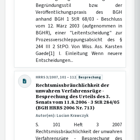
Begründungsstil bzw. der
Veröffentlichungspraxis des BGH
anhand BGH 1 StR 68/03 - Beschluss
vom 12. März 2003 (aufgenommen in
BGHR), einer "Leitentscheidung" zur
Prozessverschleppungsabsicht des §
244 III 2 StPO. Von Wiss. Ass. Karsten
Gaede[1] I. Einleitung Wenn neuere
Entscheidungen...
HRRS 3/2007, 101 – 112
Besprechung
Beitragsart:
Rechtsmissbräuchlichkeit der
unwahren Verfahrensrüge -
Besprechung des Urteils des 3.
Senats vom 11.8.2006 - 3 StR 284/05
(BGH HRRS 2006 Nr. 713)
Autor(en): Lucian Krawczyk
S. 101 Heft 3 2007
Rechtsmissbräuchlichkeit der unwahren
Verfahrensrüge - Besprechung des