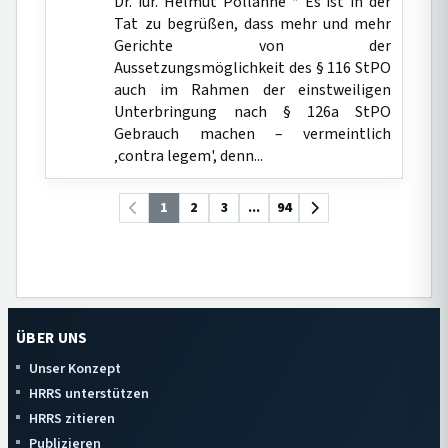
Dr. iur. Helmut Pollähne * Es ist in der
Tat zu begrüßen, dass mehr und mehr
Gerichte von der
Aussetzungsmöglichkeit des § 116 StPO
auch im Rahmen der einstweiligen
Unterbringung nach § 126a StPO
Gebrauch machen – vermeintlich
‚contra legem', denn...
1
2
3
...
94
ÜBER UNS
Unser Konzept
HRRS unterstützen
HRRS zitieren
Publizieren