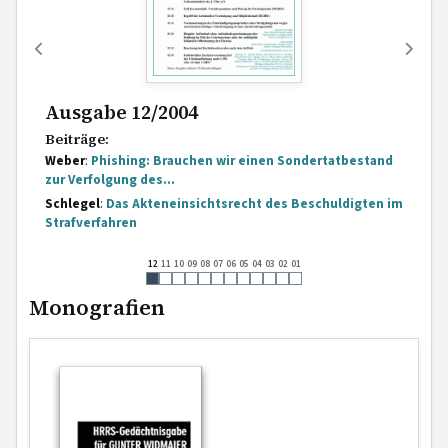
Ausgabe 12/2004
Beiträge:
Weber
:
Phishing: Brauchen wir einen Sondertat­bestand
zur Ver­folgung des...
Schlegel
:
Das Akteneinsichts­recht des Beschul­digten im
Straf­verfahren
12
11
10
09
08
07
06
05
04
03
02
01
Monografien