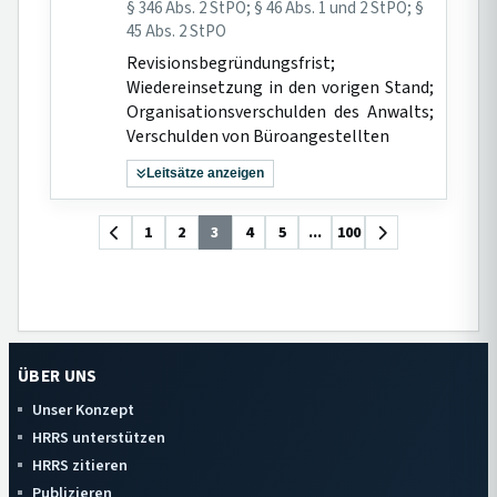
§ 346 Abs. 2 StPO; § 46 Abs. 1 und 2 StPO; §
45 Abs. 2 StPO
Revisionsbegründungsfrist;
Wiedereinsetzung in den vorigen Stand;
Organisationsverschulden des Anwalts;
Verschulden von Büroangestellten
Leitsätze anzeigen
1
2
3
4
5
...
100
ÜBER UNS
Unser Konzept
HRRS unterstützen
HRRS zitieren
Publizieren