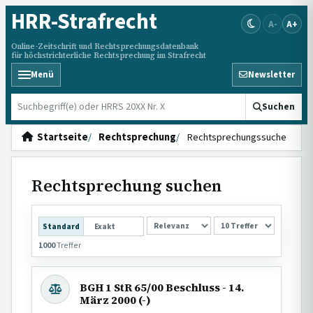
HRR
-Strafrecht
A-
A+
Online-Zeitschrift und Rechtsprechungsdatenbank
für höchstrichterliche Rechtsprechung im Strafrecht
Menü
Newsletter
HRRS durchsuchen
Suchen
Startseite
Rechtsprechung
Rechtsprechungssuche
Rechtsprechung suchen
SORTIERUNG
Standard
Exakt
1000
Treffer
BGH 1 StR 65/00 Beschluss - 14.
März 2000 (-)