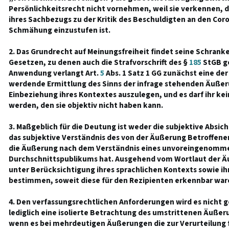
Persönlichkeitsrecht nicht vornehmen, weil sie verkennen,
ihres Sachbezugs zu der Kritik des Beschuldigten an den Co
Schmähung einzustufen ist.
2. Das Grundrecht auf Meinungsfreiheit findet seine Schrank
Gesetzen, zu denen auch die Strafvorschrift des §
185
StGB ge
Anwendung verlangt Art.
5
Abs. 1 Satz 1 GG zunächst eine de
werdende Ermittlung des Sinns der infrage stehenden Äußeru
Einbeziehung ihres Kontextes auszulegen, und es darf ihr k
werden, den sie objektiv nicht haben kann.
3. Maßgeblich für die Deutung ist weder die subjektive Absic
das subjektive Verständnis des von der Äußerung Betroffenen
die Äußerung nach dem Verständnis eines unvoreingenomm
Durchschnittspublikums hat. Ausgehend vom Wortlaut der Äu
unter Berücksichtigung ihres sprachlichen Kontexts sowie i
bestimmen, soweit diese für den Rezipienten erkennbar war
4. Den verfassungsrechtlichen Anforderungen wird es nicht g
lediglich eine isolierte Betrachtung des umstrittenen Äuße
wenn es bei mehrdeutigen Äußerungen die zur Verurteilung