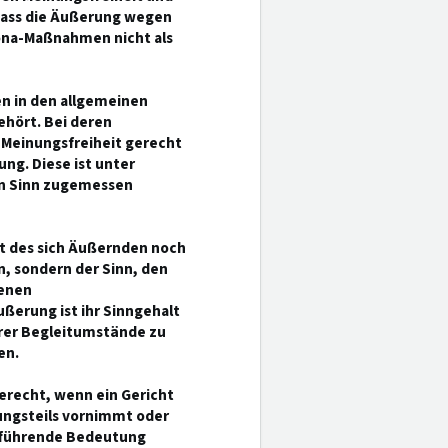
 dass die Äußerung wegen
rona-Maßnahmen nicht als
en in den allgemeinen
hört. Bei deren
r Meinungsfreiheit gerecht
ng. Diese ist unter
ein Sinn zugemessen
ht des sich Äußernden noch
, sondern der Sinn, den
enen
ßerung ist ihr Sinngehalt
hrer Begleitumstände zu
en.
erecht, wenn ein Gericht
rungsteils vornimmt oder
 führende Bedeutung