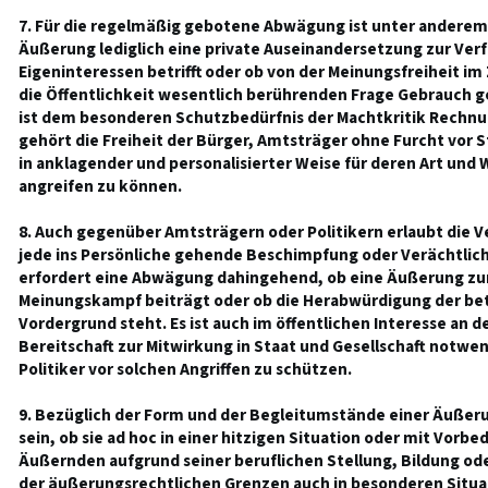
7. Für die regelmäßig gebotene Abwägung ist unter anderem
Äußerung lediglich eine private Auseinandersetzung zur Ver
Eigeninteressen betrifft oder ob von der Meinungsfreiheit 
die Öffentlichkeit wesentlich berührenden Frage Gebrauch
ist dem besonderen Schutzbedürfnis der Machtkritik Rechnun
gehört die Freiheit der Bürger, Amtsträger ohne Furcht vor S
in anklagender und personalisierter Weise für deren Art und
angreifen zu können.
8. Auch gegenüber Amtsträgern oder Politikern erlaubt die Ve
jede ins Persönliche gehende Beschimpfung oder Verächtli
erfordert eine Abwägung dahingehend, ob eine Äußerung zu
Meinungskampf beiträgt oder ob die Herabwürdigung der be
Vordergrund steht. Es ist auch im öffentlichen Interesse an 
Bereitschaft zur Mitwirkung in Staat und Gesellschaft notwe
Politiker vor solchen Angriffen zu schützen.
9. Bezüglich der Form und der Begleitumstände einer Äuße
sein, ob sie ad hoc in einer hitzigen Situation oder mit Vorbe
Äußernden aufgrund seiner beruflichen Stellung, Bildung od
der äußerungsrechtlichen Grenzen auch in besonderen Situa