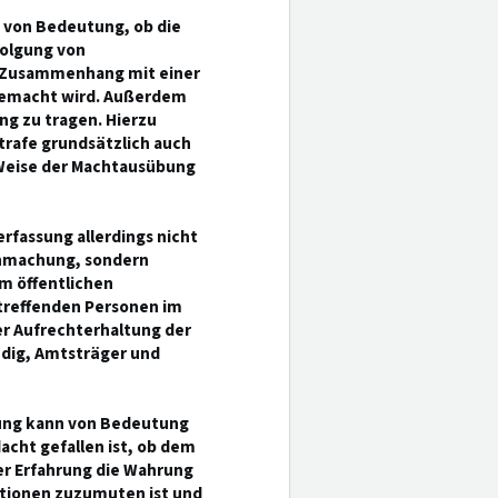
 von Bedeutung, ob die
folgung von
im Zusammenhang mit einer
 gemacht wird. Außerdem
g zu tragen. Hierzu
trafe grundsätzlich auch
 Weise der Machtausübung
rfassung allerdings nicht
chmachung, sondern
m öffentlichen
treffenden Personen im
der Aufrechterhaltung der
ndig, Amtsträger und
rung kann von Bedeutung
dacht gefallen ist, ob dem
er Erfahrung die Wahrung
tionen zuzumuten ist und