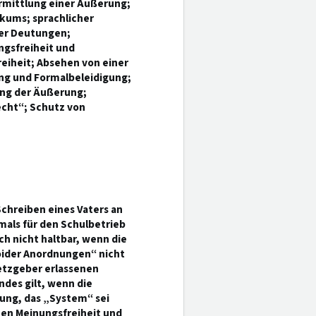
mittlung einer Äußerung;
kums; sprachlicher
ger Deutungen;
ngsfreiheit und
reiheit; Absehen von einer
g und Formalbeleidigung;
ung der Äußerung;
cht“; Schutz von
Schreiben eines Vaters an
als für den Schulbetrieb
 nicht haltbar, wenn die
toider Anordnungen“ nicht
setzgeber erlassenen
des gilt, wenn die
rung, das „System“ sei
hen Meinungsfreiheit und