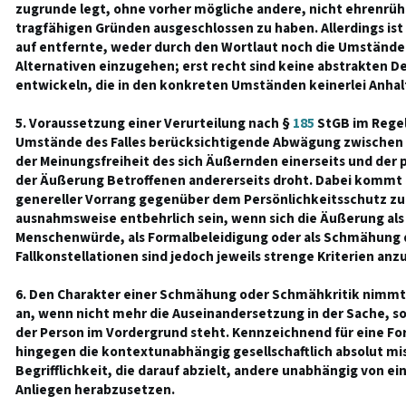
zugrunde legt, ohne vorher mögliche andere, nicht ehrenrü
tragfähigen Gründen ausgeschlossen zu haben. Allerdings ist
auf entfernte, weder durch den Wortlaut noch die Umständ
Alternativen einzugehen; erst recht sind keine abstrakten 
entwickeln, die in den konkreten Umständen keinerlei Anhal
5. Voraussetzung einer Verurteilung nach §
185
StGB im Regel
Umstände des Falles berücksichtigende Abwägung zwischen 
der Meinungsfreiheit des sich Äußernden einerseits und der 
der Äußerung Betroffenen andererseits droht. Dabei kommt 
genereller Vorrang gegenüber dem Persönlichkeitsschutz z
ausnahmsweise entbehrlich sein, wenn sich die Äußerung als A
Menschenwürde, als Formalbeleidigung oder als Schmähung da
Fallkonstellationen sind jedoch jeweils strenge Kriterien anz
6. Den Charakter einer Schmähung oder Schmähkritik nimmt
an, wenn nicht mehr die Auseinandersetzung in der Sache, s
der Person im Vordergrund steht. Kennzeichnend für eine Fo
hingegen die kontextunabhängig gesellschaftlich absolut miss
Begrifflichkeit, die darauf abzielt, andere unabhängig von e
Anliegen herabzusetzen.