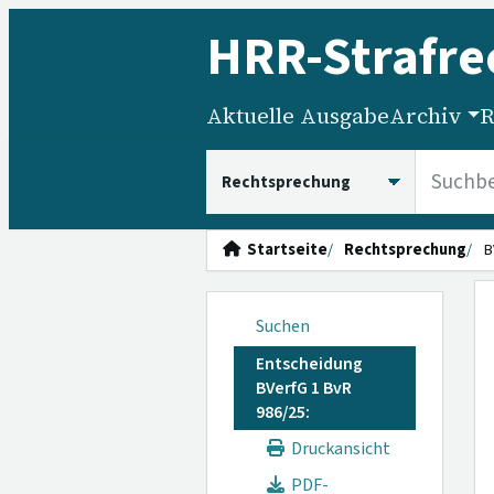
HRR
-Strafre
Aktuelle Ausgabe
Archiv
R
HRRS durchsuchen
Startseite
Rechtsprechung
B
Suchen
Entscheidung
BVerfG 1 BvR
986/25:
Druckansicht
PDF-