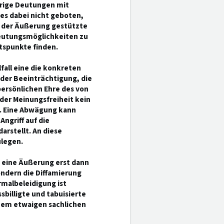
hrige Deutungen mit
 es dabei nicht geboten,
e der Äußerung gestützte
Deutungsmöglichkeiten zu
tspunkte finden.
fall eine die konkreten
der Beeinträchtigung, die
persönlichen Ehre des von
der Meinungsfreiheit kein
u. Eine Abwägung kann
ngriff auf die
rstellt. An diese
ulegen.
 eine Äußerung erst dann
ondern die Diffamierung
rmalbeleidigung ist
billigte und tabuisierte
inem etwaigen sachlichen