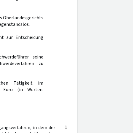
es Oberlandesgerichts
gegenstandslos.
ht zur Entscheidung
werdeführer seine
hwerdeverfahren zu
chen Tätigkeit im
0 Euro (in Worten:
1
sgangsverfahren, in dem der