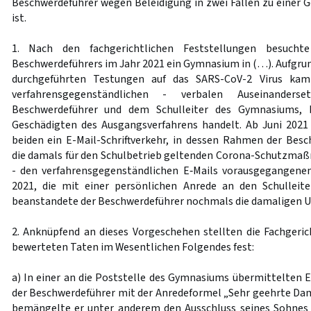
Beschwerdeführer wegen Beleidigung in zwei Fällen zu einer G
ist.
1. Nach den fachgerichtlichen Feststellungen besuch
Beschwerdeführers im Jahr 2021 ein Gymnasium in (…). Aufgrun
durchgeführten Testungen auf das SARS-CoV-2 Virus kam
verfahrensgegenständlichen - verbalen Auseinander
Beschwerdeführer und dem Schulleiter des Gymnasiums,
Geschädigten des Ausgangsverfahrens handelt. Ab Juni 2021
beiden ein E-Mail-Schriftverkehr, in dessen Rahmen der Bes
die damals für den Schulbetrieb geltenden Corona-Schutzmaßna
- den verfahrensgegenständlichen E‑Mails vorausgegangenen
2021, die mit einer persönlichen Anrede an den Schulleite
beanstandete der Beschwerdeführer nochmals die damaligen U
2. Anknüpfend an dieses Vorgeschehen stellten die Fachgeric
bewerteten Taten im Wesentlichen Folgendes fest:
a) In einer an die Poststelle des Gymnasiums übermittelten E-
der Beschwerdeführer mit der Anredeformel „Sehr geehrte Dam
bemängelte er unter anderem den Ausschluss seines Sohnes