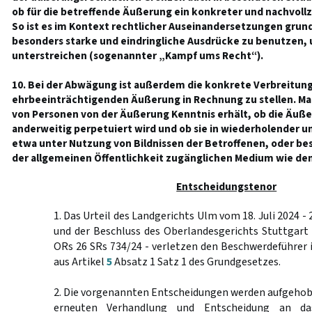
ob für die betreffende Äußerung ein konkreter und nachvollz
So ist es im Kontext rechtlicher Auseinandersetzungen grund
besonders starke und eindringliche Ausdrücke zu benutzen, 
unterstreichen (sogenannter „Kampf ums Recht“).
10. Bei der Abwägung ist außerdem die konkrete Verbreitung
ehrbeeinträchtigenden Äußerung in Rechnung zu stellen. Maß
von Personen von der Äußerung Kenntnis erhält, ob die Äußer
anderweitig perpetuiert wird und ob sie in wiederholender 
etwa unter Nutzung von Bildnissen der Betroffenen, oder bes
der allgemeinen Öffentlichkeit zugänglichen Medium wie dem
Entscheidungstenor
1. Das Urteil des Landgerichts Ulm vom 18. Juli 2024 - 
und der Beschluss des Oberlandesgerichts Stuttgart 
ORs 26 SRs 734/24 - verletzen den Beschwerdeführer
aus Artikel
5
Absatz 1 Satz 1 des Grundgesetzes.
2. Die vorgenannten Entscheidungen werden aufgehobe
erneuten Verhandlung und Entscheidung an da