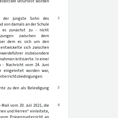
eldstrafe verurteilt worden
2
te der jüngste Sohn des
d von damals an der Schule
 es zunächst zu - nicht
setzungen zwischen dem
 bei dem es sich um den
 entwickelte sich zwischen
chwerdeführer insbesondere
hmen kritisierte. In einer
 - Nachricht vom 24. Juni
r eingeleitet worden war,
nterrichtsbedingungen.
3
hte zu den als Beleidigung
4
Mail vom 20. Juli 2021, die
en und Herren“ einleitete,
 vom Präsenzunterricht an