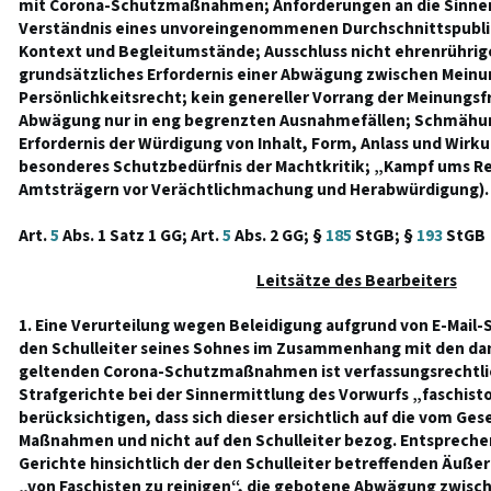
mit Corona-Schutzmaßnahmen; Anforderungen an die Sinner
Verständnis eines unvoreingenommenen Durchschnittspubli
Kontext und Begleitumstände; Ausschluss nicht ehrenrühri
grundsätzliches Erfordernis einer Abwägung zwischen Meinu
Persönlichkeitsrecht; kein genereller Vorrang der Meinungsf
Abwägung nur in eng begrenzten Ausnahmefällen; Schmähun
Erfordernis der Würdigung von Inhalt, Form, Anlass und Wirk
besonderes Schutzbedürfnis der Machtkritik; „Kampf ums Re
Amtsträgern vor Verächtlichmachung und Herabwürdigung).
Art.
5
Abs. 1 Satz 1 GG; Art.
5
Abs. 2 GG; §
185
StGB; §
193
StGB
Leitsätze des Bearbeiters
1. Eine Verurteilung wegen Beleidigung aufgrund von E-Mail-
den Schulleiter seines Sohnes im Zusammenhang mit den dam
geltenden Corona-Schutzmaßnahmen ist verfassungsrechtlich
Strafgerichte bei der Sinnermittlung des Vorwurfs „faschis
berücksichtigen, dass sich dieser ersichtlich auf die vom Ge
Maßnahmen und nicht auf den Schulleiter bezog. Entsprechen
Gerichte hinsichtlich der den Schulleiter betreffenden Äuße
„von Faschisten zu reinigen“, die gebotene Abwägung zwisc