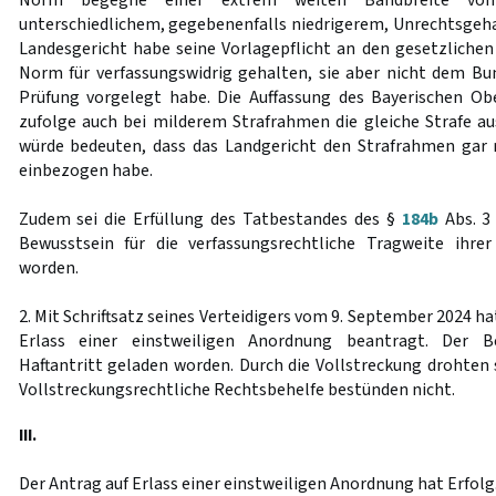
Norm begegne einer extrem weiten Bandbreite vo
unterschiedlichem, gegebenenfalls niedrigerem, Unrechtsgeha
Landesgericht habe seine Vorlagepflicht an den gesetzlichen 
Norm für verfassungswidrig gehalten, sie aber nicht dem Bu
Prüfung vorgelegt habe. Die Auffassung des Bayerischen Ob
zufolge auch bei milderem Strafrahmen die gleiche Strafe 
würde bedeuten, dass das Landgericht den Strafrahmen gar 
einbezogen habe.
Zudem sei die Erfüllung des Tatbestandes des §
184b
Abs. 3
Bewusstsein für die verfassungsrechtliche Tragweite ihr
worden.
2. Mit Schriftsatz seines Verteidigers vom 9. September 2024 h
Erlass einer einstweiligen Anordnung beantragt. Der B
Haftantritt geladen worden. Durch die Vollstreckung drohten
Vollstreckungsrechtliche Rechtsbehelfe bestünden nicht.
III.
Der Antrag auf Erlass einer einstweiligen Anordnung hat Erfolg