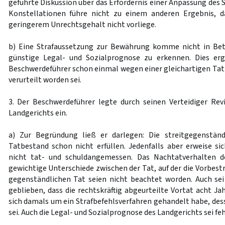
geführte Diskussion über das Erfordernis einer Anpassung des
Konstellationen führe nicht zu einem anderen Ergebnis, d
geringerem Unrechtsgehalt nicht vorliege.
b) Eine Strafaussetzung zur Bewährung komme nicht in Betr
günstige Legal- und Sozialprognose zu erkennen. Dies erg
Beschwerdeführer schon einmal wegen einer gleichartigen Tat
verurteilt worden sei.
3. Der Beschwerdeführer legte durch seinen Verteidiger Rev
Landgerichts ein.
a) Zur Begründung ließ er darlegen: Die streitgegenstän
Tatbestand schon nicht erfüllen. Jedenfalls aber erweise sic
nicht tat- und schuldangemessen. Das Nachtatverhalten d
gewichtige Unterschiede zwischen der Tat, auf der die Vorbest
gegenständlichen Tat seien nicht beachtet worden. Auch sei
geblieben, dass die rechtskräftig abgeurteilte Vortat acht Ja
sich damals um ein Strafbefehlsverfahren gehandelt habe, de
sei. Auch die Legal- und Sozialprognose des Landgerichts sei feh