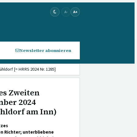
A-
A+
Newsletter abonnieren
ühldorf [= HRRS 2024 Nr. 1285]
es Zweiten
mber 2024
hldorf am Inn)
tzes
n Richter; unterbliebene