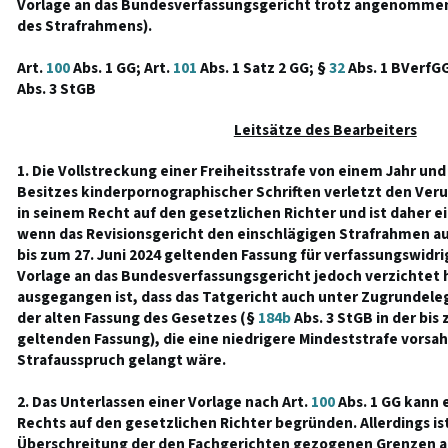
Vorlage an das Bundesverfassungsgericht trotz angenommen
des Strafrahmens).
Art.
100
Abs. 1 GG; Art.
101
Abs. 1 Satz 2 GG; §
32
Abs. 1 BVerfG
Abs. 3 StGB
Leitsätze des Bearbeiters
1. Die Vollstreckung einer Freiheitsstrafe von einem Jahr u
Besitzes kinderpornographischer Schriften verletzt den Ver
in seinem Recht auf den gesetzlichen Richter und ist daher 
wenn das Revisionsgericht den einschlägigen Strafrahmen a
bis zum 27. Juni 2024 geltenden Fassung für verfassungswidrig
Vorlage an das Bundesverfassungsgericht jedoch verzichtet h
ausgegangen ist, dass das Tatgericht auch unter Zugrundel
der alten Fassung des Gesetzes (§
184b
Abs. 3 StGB in der bis 
geltenden Fassung), die eine niedrigere Mindeststrafe vorsa
Strafausspruch gelangt wäre.
2. Das Unterlassen einer Vorlage nach Art.
100
Abs. 1 GG kann 
Rechts auf den gesetzlichen Richter begründen. Allerdings ist
Überschreitung der den Fachgerichten gezogenen Grenzen al