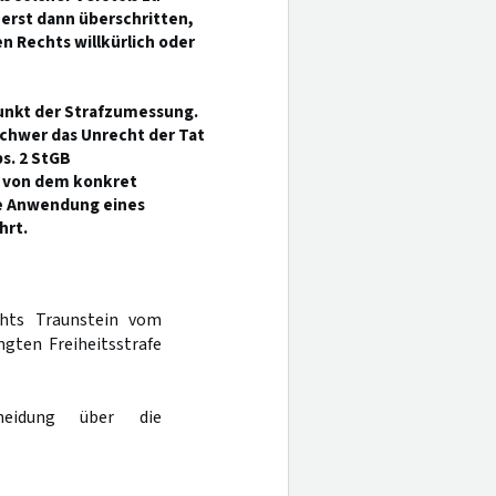
 erst dann überschritten,
 Rechts willkürlich oder
unkt der Strafzumessung.
chwer das Unrecht der Tat
s. 2 StGB
 von dem konkret
ie Anwendung eines
hrt.
chts Traunstein vom
gten Freiheitsstrafe
eidung über die