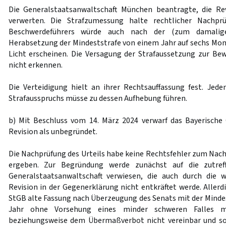
Die Generalstaatsanwaltschaft München beantragte, die Re
verwerten. Die Strafzumessung halte rechtlicher Nachpr
Beschwerdeführers würde auch nach der (zum damalige
Herabsetzung der Mindeststrafe von einem Jahr auf sechs Mon
Licht erscheinen. Die Versagung der Strafaussetzung zur Be
nicht erkennen.
Die Verteidigung hielt an ihrer Rechtsauffassung fest. Jede
Strafausspruchs müsse zu dessen Aufhebung führen.
b) Mit Beschluss vom 14. März 2024 verwarf das Bayerische
Revision als unbegründet.
Die Nachprüfung des Urteils habe keine Rechtsfehler zum Nach
ergeben. Zur Begründung werde zunächst auf die zutref
Generalstaatsanwaltschaft verwiesen, die auch durch die 
Revision in der Gegenerklärung nicht entkräftet werde. Allerd
StGB alte Fassung nach Überzeugung des Senats mit der Mindes
Jahr ohne Vorsehung eines minder schweren Falles m
beziehungsweise dem Übermaßverbot nicht vereinbar und som