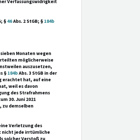
er Verfassungswidrigkeit
G; §
46
Abs. 2 StGB; §
184b
nd sieben Monaten wegen
urteilten möglicherweise
einstweilen auszusetzen,
us §
184b
Abs. 3 StGB in der
 erachtet hat, auf eine
at, weil es davon
egung des Strafrahmens
zum 30. Juni 2021
h, zu demselben
eine Verletzung des
 nicht jede irrtümliche
s solcher Verstoß zu