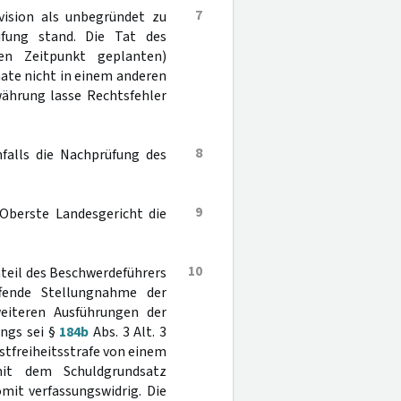
7
vision als unbegründet zu
üfung stand. Die Tat des
n Zeitpunkt geplanten)
ate nicht in einem anderen
währung lasse Rechtsfehler
8
nfalls die Nachprüfung des
9
 Oberste Landesgericht die
10
teil des Beschwerdeführers
fende Stellungnahme der
weiteren Ausführungen der
ings sei §
184b
Abs. 3 Alt. 3
tfreiheitsstrafe von einem
it dem Schuldgrundsatz
it verfassungswidrig. Die