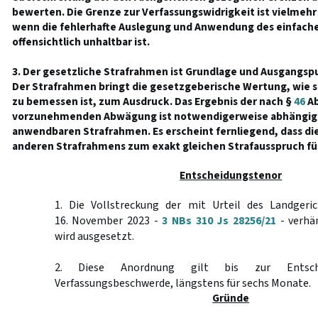
bewerten. Die Grenze zur Verfassungswidrigkeit ist vielmehr
wenn die fehlerhafte Auslegung und Anwendung des einfachen
offensichtlich unhaltbar ist.
3. Der gesetzliche Strafrahmen ist Grundlage und Ausgangsp
Der Strafrahmen bringt die gesetzgeberische Wertung, wie s
zu bemessen ist, zum Ausdruck. Das Ergebnis der nach §
46
Ab
vorzunehmenden Abwägung ist notwendigerweise abhängig
anwendbaren Strafrahmen. Es erscheint fernliegend, dass d
anderen Strafrahmens zum exakt gleichen Strafausspruch fü
Entscheidungstenor
1. Die Vollstreckung der mit Urteil des Landgeri
16. November 2023 -
3 NBs 310 Js 28256/21
- verhän
wird ausgesetzt.
2. Diese Anordnung gilt bis zur Entsch
Verfassungsbeschwerde, längstens für sechs Monate.
Gründe