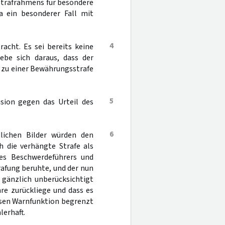
 Strafrahmens für besondere
a ein besonderer Fall mit
4
acht. Es sei bereits keine
ebe sich daraus, dass der
 zu einer Bewährungsstrafe
5
ision gegen das Urteil des
6
dlichen Bilder würden den
h die verhängte Strafe als
es Beschwerdeführers und
rafung beruhte, und der nun
 gänzlich unberücksichtigt
hre zurückliege und dass es
ssen Warnfunktion begrenzt
lerhaft.