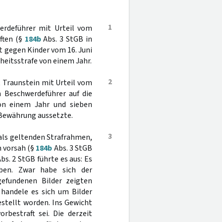
1
erdeführer mit Urteil vom
ften (§
184b
Abs. 3 StGB in
t gegen Kinder vom 16. Juni
iheitsstrafe von einem Jahr.
2
t Traunstein mit Urteil vom
n Beschwerdeführer auf die
von einem Jahr und sieben
 Bewährung aussetzte.
3
als geltenden Strafrahmen,
n vorsah (§
184b
Abs. 3 StGB
bs. 2 StGB führte es aus: Es
ben. Zwar habe sich der
gefundenen Bilder zeigten
 handele es sich um Bilder
estellt worden. Ins Gewicht
rbestraft sei. Die derzeit