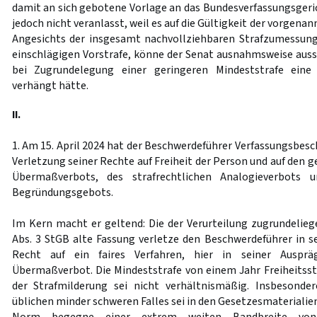
damit an sich gebotene Vorlage an das Bundesverfassungsgeric
jedoch nicht veranlasst, weil es auf die Gültigkeit der vorge
Angesichts der insgesamt nachvollziehbaren Strafzumessung
einschlägigen Vorstrafe, könne der Senat ausnahmsweise aus
bei Zugrundelegung einer geringeren Mindeststrafe eine n
verhängt hätte.
II.
1. Am 15. April 2024 hat der Beschwerdeführer Verfassungsbesc
Verletzung seiner Rechte auf Freiheit der Person und auf den g
Übermaßverbots, des strafrechtlichen Analogieverbots u
Begründungsgebots.
Im Kern macht er geltend: Die der Verurteilung zugrundelie
Abs. 3 StGB alte Fassung verletze den Beschwerdeführer in 
Recht auf ein faires Verfahren, hier in seiner Auspräg
Übermaßverbot. Die Mindeststrafe von einem Jahr Freiheitsst
der Strafmilderung sei nicht verhältnismäßig. Insbesonde
üblichen minder schweren Falles sei in den Gesetzesmaterialien