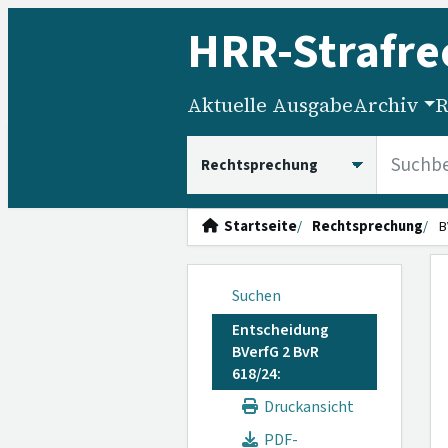
HRR
-Strafre
Aktuelle Ausgabe
Archiv
R
HRRS durchsuchen
Startseite
Rechtsprechung
B
Suchen
Entscheidung
BVerfG 2 BvR
618/24:
Druckansicht
PDF-