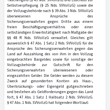
Taschengeld (§ 45 Nds. SVVollzG) und Zuschuss zur
Selbstverpflegung (§ 25 Nds. SVVollzG) sowie die
der Vollzugsbehörde nach § 39 Abs. 3 Nds. SVVollzG
überwiesenen Ansprüche des
Sicherungsverwahrten gegen Dritte aus einem
freien Beschäftigungsverhältnis oder einer
selbständigen Erwerbstätigkeit nach Maßgabe der
§§ 48 ff. Nds. SVVollzG verwaltet. Gleiches gilt
ausweislich § 47 Abs. 1 Satz 2 Nds. SVVollzG für die
Ansprüche des Sicherungsverwahrten gegen das
Land auf Auszahlung des von ihm in den Vollzug
eingebrachten Bargeldes sowie für sonstige der
Vollzugsbehörde zur Gutschrift für den
Sicherungsverwahrten überwiesenen oder
eingezahlten Gelder. Die Gelder werden zu diesem
Zweck auf gesonderten Konten als Haus-,
Überbrückungs- oder Eigengeld gutgeschrieben
und bestehen als Geldforderungen gegen das Land
fort, § 47 Abs. 1 Satz 1 Halbsatz 2 Nds. SVVollzG.
§ 47 Abs. 1 Nds. SVVollzG hat folgenden Wortlaut: