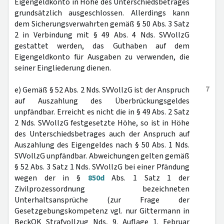
Eigengeldkonto in Höhe des Unterschiedsbetrages
grundsätzlich ausgeschlossen. Allerdings kann
dem Sicherungsverwahrten gemäß § 50 Abs. 3 Satz
2 in Verbindung mit § 49 Abs. 4 Nds. SVVollzG
gestattet werden, das Guthaben auf dem
Eigengeldkonto für Ausgaben zu verwenden, die
seiner Eingliederung dienen.
7
e) Gemäß § 52 Abs. 2 Nds. SVVollzG ist der Anspruch
auf Auszahlung des Überbrückungsgeldes
unpfändbar. Erreicht es nicht die in § 49 Abs. 2 Satz
2 Nds. SVVollzG festgesetzte Höhe, so ist in Höhe
des Unterschiedsbetrages auch der Anspruch auf
Auszahlung des Eigengeldes nach § 50 Abs. 1 Nds.
SVVollzG unpfändbar. Abweichungen gelten gemäß
§ 52 Abs. 3 Satz 1 Nds. SVVollzG bei einer Pfändung
wegen der in §
850d
Abs. 1 Satz 1 der
Zivilprozessordnung bezeichneten
Unterhaltsansprüche (zur Frage der
Gesetzgebungskompetenz vgl. nur Gittermann in
BeckOK Strafvollzug Nds, 9. Auflage 1. Februar