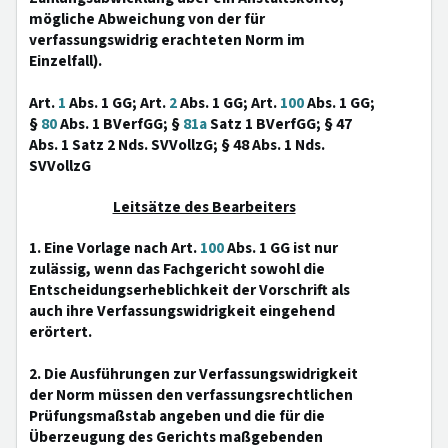
mögliche Abweichung von der für
verfassungswidrig erachteten Norm im
Einzelfall).
Art.
1
Abs. 1 GG; Art.
2
Abs. 1 GG; Art.
100
Abs. 1 GG;
§
80
Abs. 1 BVerfGG; §
81a
Satz 1 BVerfGG; § 47
Abs. 1 Satz 2 Nds. SVVollzG; § 48 Abs. 1 Nds.
SVVollzG
Leitsätze des Bearbeiters
1. Eine Vorlage nach Art.
100
Abs. 1 GG ist nur
zulässig, wenn das Fachgericht sowohl die
Entscheidungserheblichkeit der Vorschrift als
auch ihre Verfassungswidrigkeit eingehend
erörtert.
2. Die Ausführungen zur Verfassungswidrigkeit
der Norm müssen den verfassungsrechtlichen
Prüfungsmaßstab angeben und die für die
Überzeugung des Gerichts maßgebenden