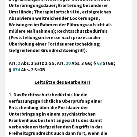
Unterbringungsdauer; Erörterung besonderer
Umstände; Therapiefortschritte, erfolgreiches
Absolvieren weitreichender Lockerungen;
Weisungen im Rahmen der Führungsaufsicht als
mildere Maßnahmen); Rechtsschutzbedürfnis
(Feststellungsinteresse nach prozessualer
Überholung einer Fortdauerentscheidung;
tiefgreifender Grundrechtseingriff).
Art.
2
Abs. 2 Satz 2 GG; Art.
20
Abs. 3 GG; §
63
StGB;
§
67d
Abs. 2 StGB
Leitsätze des Bearbeiters
1. Das Rechtsschutzbedürfnis für die
verfassungsgerichtliche Überprüfung einer
Entscheidung über die Fortdauer der
Unterbringung in einem psychiatrischen
Krankenhaus besteht angesichts des damit
verbundenen tiefgreifenden Eingriffs in das
Freiheitsgrundrecht auch dann fort, wenn die