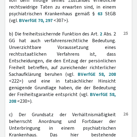
von dem infolge seines Zustandes erhebliche
rechtswidrige Taten zu erwarten sind, in einem
psychiatrischen Krankenhaus gemäß §
63
StGB
(vgl.
BVerfGE 70, 297
<307>).
25
b) Die freiheitssichernde Funktion des Art.
2
Abs. 2
GG hat auch verfahrensrechtliche Bedeutung.
Unverzichtbare Voraussetzung eines
rechtsstaatlichen Verfahrens ist, dass
Entscheidungen, die den Entzug der persönlichen
Freiheit betreffen, auf zureichender richterlicher
Sachaufklärung beruhen (vgl.
BVerfGE 58, 208
<222>) und eine in tatsächlicher Hinsicht
genügende Grundlage haben, die der Bedeutung
der Freiheitsgarantie entspricht (vgl.
BVerfGE 58,
208
<230>).
26
c) Der Grundsatz der Verhältnismäßigkeit
beherrscht Anordnung und Fortdauer der
Unterbringung in einem psychiatrischen
Krankenhaus. Das hier bestehende