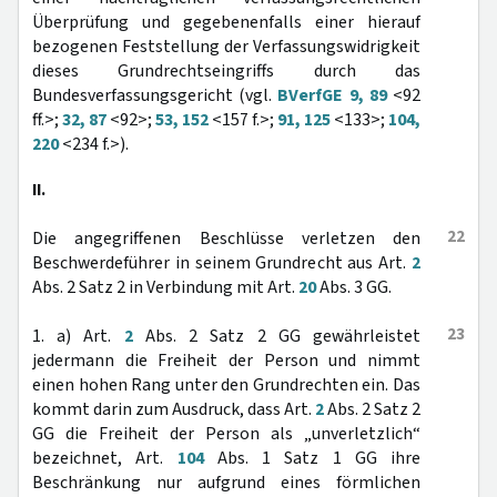
Überprüfung und gegebenenfalls einer hierauf
bezogenen Feststellung der Verfassungswidrigkeit
dieses Grundrechtseingriffs durch das
Bundesverfassungsgericht (vgl.
BVerfGE 9, 89
<92
ff.>;
32, 87
<92>;
53, 152
<157 f.>;
91, 125
<133>;
104,
220
<234 f.>).
II.
22
Die angegriffenen Beschlüsse verletzen den
Beschwerdeführer in seinem Grundrecht aus Art.
2
Abs. 2 Satz 2 in Verbindung mit Art.
20
Abs. 3 GG.
23
1. a) Art.
2
Abs. 2 Satz 2 GG gewährleistet
jedermann die Freiheit der Person und nimmt
einen hohen Rang unter den Grundrechten ein. Das
kommt darin zum Ausdruck, dass Art.
2
Abs. 2 Satz 2
GG die Freiheit der Person als „unverletzlich“
bezeichnet, Art.
104
Abs. 1 Satz 1 GG ihre
Beschränkung nur aufgrund eines förmlichen