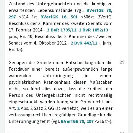
Zustand des Untergebrachten und die künftig zu
erwartenden Lebensumstände (vgl.
BVerfGE 70,
297
<314 f.>;
BVerfGK 16, 501
<506>; BVerfG,
Beschluss der 2. Kammer des Zweiten Senats vom
17. Februar 2014 -
2 BvR 1795/12
,
2 BvR 1852/13
-,
juris, Rn. 40; Beschluss der 2. Kammer des Zweiten
Senats vom 4. Oktober 2012 -
2 BvR 442/12
-, juris,
Rn. 15).
29
Genügen die Gründe einer Entscheidung über die
Fortdauer einer bereits außergewöhnlich lange
währenden Unterbringung in einem
psychiatrischen Krankenhaus diesen Maßstäben
nicht, so führt dies dazu, dass die Freiheit der
Person des Untergebrachten nicht rechtmäßig
eingeschränkt werden kann; sein Grundrecht aus
Art.
2
Abs. 2 Satz 2 GG ist verletzt, weil es an einer
verfassungsrechtlich tragfähigen Grundlage für die
Unterbringung fehlt (vgl.
BVerfGE 70, 297
<316 f.>).