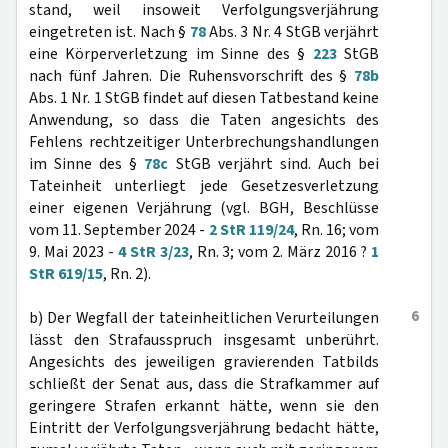
stand, weil insoweit Verfolgungsverjährung
eingetreten ist. Nach §
78
Abs. 3 Nr. 4 StGB verjährt
eine Körperverletzung im Sinne des §
223
StGB
nach fünf Jahren. Die Ruhensvorschrift des §
78b
Abs. 1 Nr. 1 StGB findet auf diesen Tatbestand keine
Anwendung, so dass die Taten angesichts des
Fehlens rechtzeitiger Unterbrechungshandlungen
im Sinne des §
78c
StGB verjährt sind. Auch bei
Tateinheit unterliegt jede Gesetzesverletzung
einer eigenen Verjährung (vgl. BGH, Beschlüsse
vom 11. September 2024 -
2 StR 119/24
, Rn. 16; vom
9. Mai 2023 -
4 StR 3/23
, Rn. 3; vom 2. März 2016 ?
1
StR 619/15
, Rn. 2).
6
b) Der Wegfall der tateinheitlichen Verurteilungen
lässt den Strafausspruch insgesamt unberührt.
Angesichts des jeweiligen gravierenden Tatbilds
schließt der Senat aus, dass die Strafkammer auf
geringere Strafen erkannt hätte, wenn sie den
Eintritt der Verfolgungsverjährung bedacht hätte,