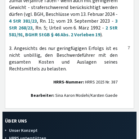
zumal verjährte Taten - wenn auch mit geringerem
Gewicht - straferschwerend berücksichtigt werden
dürfen (vgl. BGH, Beschlüsse vom 13. Februar 2024 -
4 StR 381/23
, Rn. 11; vom 19. September 2023 -
3
StR 268/23
, Rn. 5; Urteil vom 6. März 1992 -
2 StR
581/91
,
BGHR StGB § 46 Abs. 2 Vorleben 19
).
7
3. Angesichts des nur geringfügigen Erfolgs ist es
nicht unbillig, den Beschwerdeführer mit den
gesamten Kosten und Auslagen seines
Rechtsmittels zu belasten.
HRRS-Nummer:
HRRS 2025 Nr. 387
Bearbeiter:
Sina Aaron Moslehi/Karsten Gaede
ÜBER UNS
Unser Konzept
HRRS unterstützen