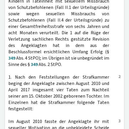
Kindern in Tateinheit mit sexuellem Missbrauch
von Schutzbefohlenen (Fall II.1 der Urteilsgründe)
sowie wegen sexuellen Missbrauchs von
Schutzbefohlenen (Fall II.4 der Urteilsgründe) zu
einer Gesamtfreiheitsstrafe von sechs Jahren und
acht Monaten verurteilt. Die 1 auf die Rüge der
Verletzung sachlichen Rechts gestützte Revision
des Angeklagten hat in dem aus der
Beschlussformel ersichtlichen Umfang Erfolg (§
349
Abs. 4 StPO); im Übrigen ist sie unbegründet im
Sinne des §
349
Abs. 2 StPO.
2
1. Nach den Feststellungen der Strafkammer
beging der Angeklagte zwischen August 2010 und
April 2017 insgesamt vier Taten zum Nachteil
seiner am 15. Oktober 2002 geborenen Tochter. Im
Einzelnen hat die Strafkammer folgende Taten
festgestellt:
3
Im August 2010 fasste der Angeklagte ihr mit
sexueller Motivation an die unbekleidete Scheide