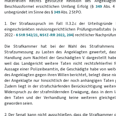
materiellen Rechts gestützte Revision des Angeklag
Beschlussformel ersichtlichen Umfang Erfolg (§
349
Abs. 4 
unbegründet im Sinne des §
349
Abs. 2 StPO.
1. Der Strafausspruch im Fall II.3.2.c der Urteilsgründ
eingeschränkten revisionsgerichtlichen Prüfungsmaßstabs (v
2022 -
6 StR 542/21
,
NStZ-RR 2022, 204
) rechtlicher Nachprüfun
Die Strafkammer hat bei der Wahl des Strafrahmens
Strafzumessung zu Lasten des Angeklagten gewertet, dass
Handlung zum Nachteil der Geschädigten V. dargestellt habe. 
weil das Landgericht weitere Taten nicht rechtsfehlerfrei fe
Aussage einer Polizeibeamtin, die Geschädigte habe von wei
des Angeklagten gegen ihren Willen berichtet, belegt diese ni
der Angeklagte nur hinsichtlich der noch anhängigen Taten 
Zudem liegt in der strafschärfenden Berücksichtigung weiter
Widerspruch zu der strafmildernden Erwägung, dass in dem 
den Taten und der Verhandlung keine weiteren gleichgel
geworden seien.
2. Der Senat kann nicht ausschließen, dass die Strafkammer o