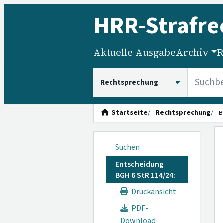
HRR
-Strafre
Aktuelle Ausgabe
Archiv
R
HRRS durchsuchen
Startseite
Rechtsprechung
B
Suchen
Entscheidung
BGH 6 StR 114/24:
Druckansicht
PDF-
Download