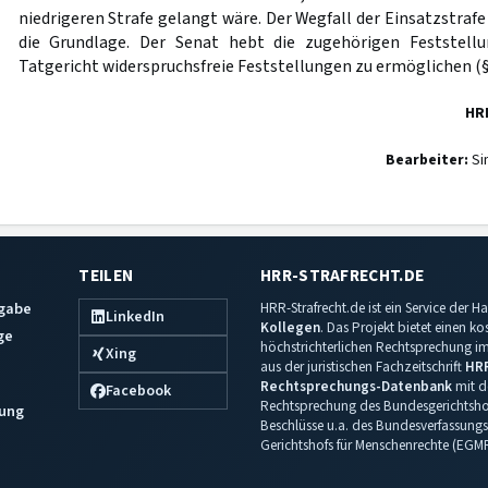
niedrigeren Strafe gelangt wäre. Der Wegfall der Einsatzstraf
die Grundlage. Der Senat hebt die zugehörigen Feststel
Tatgericht widerspruchsfreie Feststellungen zu ermöglichen (
HR
Bearbeiter:
Si
TEILEN
HRR-STRAFRECHT.DE
sgabe
HRR-Strafrecht.de ist ein Service der
LinkedIn
Kollegen
. Das Projekt bietet einen k
ge
höchstrichterlichen Rechtsprechung im 
Xing
aus der juristischen Fachzeitschrift
HR
Rechtsprechungs-Datenbank
mit de
Facebook
Rechtsprechung des Bundesgerichtshof
ung
Beschlüsse u.a. des Bundesverfassungs
Gerichtshofs für Menschenrechte (EGM