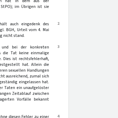
ten hat in dem aus der
StPO); im Übrigen ist sie
2
e hält auch eingedenk des
gl. BGH, Urteil vom 4. Mai
g nicht stand.
3
 und bei der konkreten
 die Tat keine einmalige
Dies ist rechtsfehlerhaft,
stgestellt hat. Allein die
teren sexuellen Handlungen
cht ausreichend, zumal sich
geständig eingelassen hat.
er Taten ein unaufgelöster
langen Zeitablauf zwischen
agerten Vorfälle bekannt
4
hne diesen Fehler zu einer