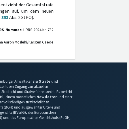
e entzieht der Gesamtstrafe
lungen auf, um dem neuen
§
353
Abs. 2 StPO).
RS-Nummer:
HRRS 2024 Nr. 732
na Aaron Moslehi/Karsten Gaede
 Hamburger Anwaltskanzlei
Strate und
ostenlosen Zugang zur aktuellen
Strafrecht und Strafverfahrensrecht. Es besteht
RS
, einem monatlichen
Newsletter
und einer
r vollständigen strafrechtlichen
s (BGH) und ausgewählter Urteile und
gerichts (BVerfG), des Europäischen
R) und des Europäischen Gerichtshofs (EuGH).