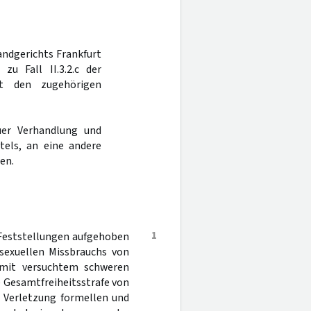
Landgerichts Frankfurt
u Fall II.3.2.c der
it den zugehörigen
er Verhandlung und
tels, an eine andere
en.
1
 Feststellungen aufgehoben
sexuellen Missbrauchs von
t mit versuchtem schweren
e Gesamtfreiheitsstrafe von
r Verletzung formellen und